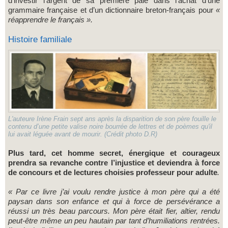
d’investir l’argent de sa première paie dans l’achat d’une
grammaire française et d’un dictionnaire breton-français pour
«
réapprendre le français ».
Histoire familiale
L'auteure Irène Frain sept ans après la disparition de son père fouille le
contenu d’une petite valise noire bourrée de lettres et de poèmes qu'il
lui avait léguée avant de mourir. (Crédit photo D.R)
Plus tard, cet homme secret, énergique et courageux
prendra sa revanche contre l’injustice et deviendra à force
de concours et de lectures choisies professeur pour adulte
.
« Par ce livre j’ai voulu rendre justice à mon père qui a été
paysan dans son enfance et qui à force de persévérance a
réussi un très beau parcours. Mon père était fier, altier, rendu
peut-être même un peu hautain par tant d’humiliations rentrées.