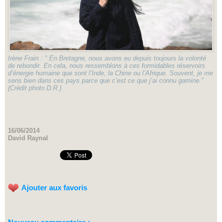
Irène Frain : " En Bretagne, nous avons eu depuis toujours la volonté
de rebondir. En cela, nous ressemblons à ces formidables réservoirs
d’énergie humaine que sont l’Inde, la Chine ou l’Afrique. Souvent, je me
sens bien dans ces pays parce que c’est ce que j’ai connu gamine."
(Crédit photo D.R.)
16/06/2014
David Raynal
Ajouter aux favoris