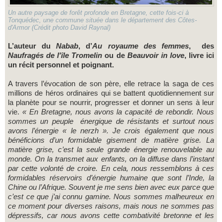
Un autre paysage de forêt profonde en Bretagne, cette fois-ci à
Tonquédec, une commune située dans le département des Côtes-
d'Armor (Crédit photo David Raynal)
L’auteur du
Nabab
, d’
Au royaume des femmes
, des
Naufragés de l'île Tromelin
ou de
Beauvoir in love
, livre ici
un récit personnel et poignant.
A travers l’évocation de son père, elle retrace la saga de ces
millions de héros ordinaires qui se battent quotidiennement sur
la planète pour se nourrir, progresser et donner un sens à leur
vie.
« En Bretagne, nous avons la capacité de rebondir. Nous
sommes un peuple énergique de résistants et surtout nous
avons l’énergie « le nerzh ». Je crois également que nous
bénéficions d’un formidable gisement de matière grise. La
matière grise, c’est la seule grande énergie renouvelable au
monde. On la transmet aux enfants, on la diffuse dans l’instant
par cette volonté de croire. En cela, nous ressemblons à ces
formidables réservoirs d’énergie humaine que sont l’Inde, la
Chine ou l’Afrique. Souvent je me sens bien avec eux parce que
c’est ce que j’ai connu gamine. Nous sommes malheureux en
ce moment pour diverses raisons, mais nous ne sommes pas
dépressifs, car nous avons cette combativité bretonne et les