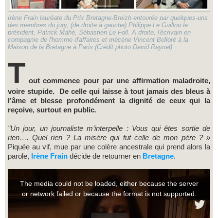
Irène Frain lauréate du Prix Bretagne-Breizh entourée par quelques-uns
des membres du jury, (de droite à gauche) Philippe Le Guillou le
président, Patrick Mahé, Sébastien Le Foll. A droite, l'écrivain en
compagnie de l'homme d'affaires et mécène Vincent Bolloré à la
Maison de la Bretagne à Paris (Crédit photo David Raynal)
T
out commence pour par une affirmation maladroite,
voire stupide. De celle qui laisse à tout jamais des bleus à
l’âme et blesse profondément la dignité de ceux qui la
reçoive, surtout en public
.
"Un jour, un journaliste m’interpelle : Vous qui êtes sortie de
rien…. Quel rien ? La misère qui fut celle de mon père ? »
Piquée au vif, mue par une colère ancestrale qui prend alors la
parole,
Irène Frain
décide de retourner en
Bretagne
.