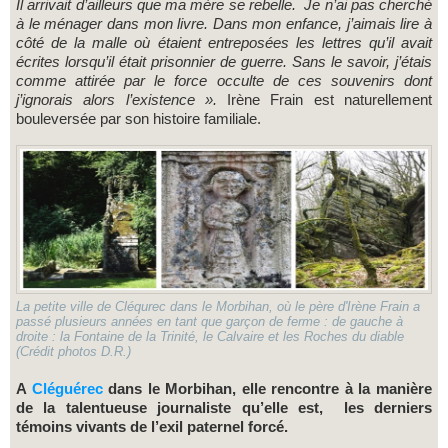
Il arrivait d’ailleurs que ma mère se rebelle. Je n’ai pas cherché
à le ménager dans mon livre. Dans mon enfance, j’aimais lire à
côté de la malle où étaient entreposées les lettres qu’il avait
écrites lorsqu’il était prisonnier de guerre. Sans le savoir, j’étais
comme attirée par le force occulte de ces souvenirs dont
j’ignorais alors l’existence ».
Irène Frain est naturellement
bouleversée par son histoire familiale.
La petite ville de Cléqurec dans le Morbihan, où le père d'Irène Frain a
passé plusieurs années en tant que garçon de ferme : de gauche à
droite : la Fontaine de la Trinité, le Calvaire et les Roches du diable
(Crédit photos D.R.)
A
Cléguérec
dans le Morbihan, elle rencontre à la manière
de la talentueuse journaliste qu’elle est, les derniers
témoins vivants de l’exil paternel forcé.