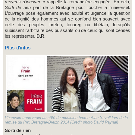
moyens d’innover »
rappelle la romancière engagée. En cela,
Sorti de rien
part de la Bretagne pour toucher à l’universel.
L’ouvrage pose également avec acuité et urgence la question
de la dignité des hommes qui se confond bien souvent avec
celle des peuples, breton, touareg ou tibétain, lorsqu’ils
subissent l’arbitraire des puissants ou de ceux qui sont censés
les représenter.
D.R.
Plus d'infos
L'écrivain Irène Frain au côté du musicien breton Alan Stivell lors de la
remise du Prix Bretagne-Breizh 2014 (Crédit photo David Raynal)
Sorti de rien