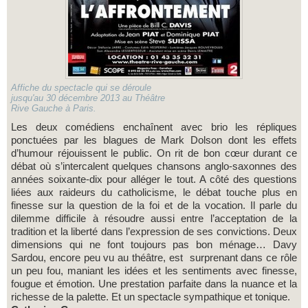
Affiche du spectacle qui se déroule
jusqu'au 30 décembre 2013 au Théâtre
Rive Gauche à Paris.
Les deux comédiens enchaînent avec brio les répliques
ponctuées par les blagues de Mark Dolson dont les effets
d’humour réjouissent le public. On rit de bon cœur durant ce
débat où s’intercalent quelques chansons anglo-saxonnes des
années soixante-dix pour alléger le tout. A côté des questions
liées aux raideurs du catholicisme, le débat touche plus en
finesse sur la question de la foi et de la vocation. Il parle du
dilemme difficile à résoudre aussi entre l’acceptation de la
tradition et la liberté dans l’expression de ses convictions. Deux
dimensions qui ne font toujours pas bon ménage… Davy
Sardou, encore peu vu au théâtre, est surprenant dans ce rôle
un peu fou, maniant les idées et les sentiments avec finesse,
fougue et émotion. Une prestation parfaite dans la nuance et la
richesse de la palette. Et un spectacle sympathique et tonique.