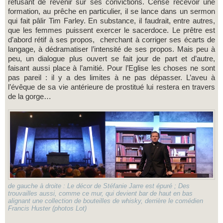
refusant de revenir sur ses convictions. Censé recevoir une
formation, au prêche en particulier, il se lance dans un sermon
qui fait pâlir Tim Farley. En substance, il faudrait, entre autres,
que les femmes puissent exercer le sacerdoce. Le prêtre est
d’abord rétif à ses propos, cherchant à corriger ses écarts de
langage, à dédramatiser l’intensité de ses propos. Mais peu à
peu, un dialogue plus ouvert se fait jour de part et d’autre,
faisant aussi place à l’amitié. Pour l’Eglise les choses ne sont
pas pareil : il y a des limites à ne pas dépasser. L’aveu à
l’évêque de sa vie antérieure de prostitué lui restera en travers
de la gorge…
de gauche à droite : ‎Le décor de Stéfanie Jarre est épuré ; Des
trouvailles aussi, comme ce mur, qui devient bar de haut en bas
alignant une collection de bouteilles de whisky, derrière le comédien
Francis Huster (photos Lot)