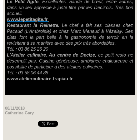
Le Petit Agité.
Excellentes viande de bœuf, entre autres,
dans un lieu apprécié à juste titre par les Decizois. Très bon
accueil.
www.lepetitagite.fr
Restaurant la Reinette.
Le chef a fait ses classes chez
Pacaud (L’Ambroisie) et chez Marc Menaud à Vézelay. Ses
plats font la part belle à la gastronomie de terroir en la
revisitant à sa manière avec des prix très abordables.
Tél. : 03 86 25 26 20
L’Atelier culinaire. Au centre de Decize,
ce petit resto ne
désemplit pas. Cuisine généreuse, ambiance chaleureuse et
possibilité de participer à des ateliers culinaires.
Tél. : 03 58 06 44 88
www.atelierculinaire-frapiau.fr
08/11/2018
Catherine Gary