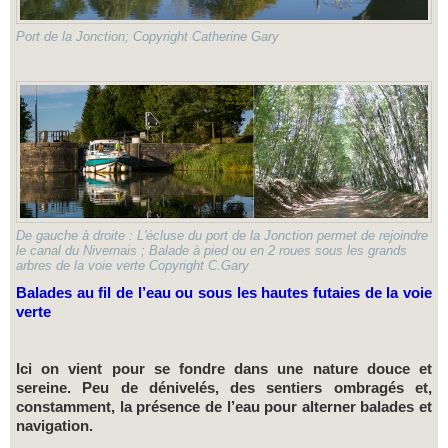
Port de la Jonction; Copyright Catherine Gary
De gauche à droite : L'écluse du port de la Jonction permet de rejoindre
le canal du Nivernais ; Balade à pied ou en 2 roues sous les grands
arbres de la voie verte Copyright C.Gary
Balades au fil de l’eau ou sous les hautes futaies de la voie
verte
Ici on vient pour se fondre dans une nature douce et
sereine. Peu de dénivelés, des sentiers ombragés et,
constamment, la présence de l’eau pour alterner balades et
navigation.