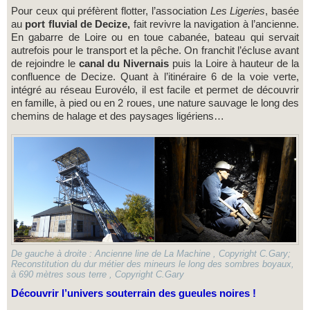
Pour ceux qui préfèrent flotter, l’association
Les Ligeries
, basée
au
port fluvial de Decize,
fait revivre la navigation à l’ancienne.
En gabarre de Loire ou en toue cabanée, bateau qui servait
autrefois pour le transport et la pêche. On franchit l’écluse avant
de rejoindre le
canal du Nivernais
puis la Loire à hauteur de la
confluence de Decize. Quant à l’itinéraire 6 de la voie verte,
intégré au réseau Eurovélo, il est facile et permet de découvrir
en famille, à pied ou en 2 roues, une nature sauvage le long des
chemins de halage et des paysages ligériens…
De gauche à droite : Ancienne line de La Machine , Copyright C.Gary;
Reconstitution du dur métier des mineurs le long des sombres boyaux,
à 690 mètres sous terre , Copyright C.Gary
Découvrir l’univers souterrain des gueules noires !