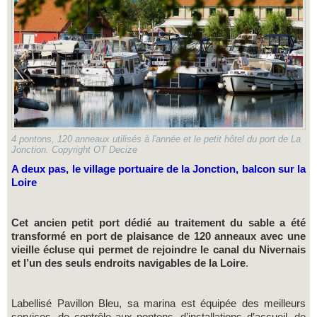
4 pontons, 120 anneaux utilisés à l'année et le petit hôtel du port de La
Jonction. Copyright OT Decize
A deux pas,
le village portuaire de la Jonction, balcon sur la
Loire
Cet ancien petit port dédié au traitement du sable a été
transformé en port de plaisance de 120 anneaux avec une
vieille écluse qui permet de rejoindre le canal du Nivernais
et l’un des seuls endroits navigables de la Loire
.
Labellisé Pavillon Bleu, sa marina est équipée des meilleurs
services, de contrôle aux pontons, d’installations d’accueil, de