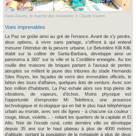
Feria Alasita, le marché des miniatures © Claude Vautrin.
Vues imprenables
La Paz se goûte ainsi au gré de l’errance. Avant de s’y perdre,
deux options, à vivre sans partage, s’offrent à qui entend
mesurer l’étendue de la pieuvre urbaine. Le Belvédère Killi Killi,
établi sur la colline de Santa-Barbara, développe ainsi un
panorama à 360° sur la ville et la Cordillère enneigée. Au ton
rouille des maisons de briques partant à l’assaut de pentes
abruptes se mêlent le jaune des tribunes du stade Hernando
Siles Reyes, les façades de verre des immeubles officiels, le
béton des tours d’affaires, quelques ilots de verdure. Avec son
bon million d’habitants, La Paz exhale alors ses trop pleins de
vibrations, de vapeurs, d’échos. Moins physique est
l’opportunité d’emprunter Mi Teleférico, une prouesse
technologique et écologique qui en fait le plus haut téléphérique
urbain au monde, avec ses dix lignes - à chacune sa couleur :
rouge, bleue, violette… - reliant les quartiers de la capitale et El
Alto. Née de l’exode rural, cette dernière ville se développe
depuis 35 ans sur le haut plateau à plus de 4000 mètres
d’altitude, portant la population de la mégapole à plus de deux