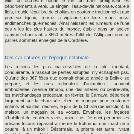
ville, un orchestre donne le ton tonitruant, préfigurant les
débordements à venir. Le singani, l’eau-de-vie nationale, coule à
flots, trouble l’équilibre de cholitas en costume traditionnel et aux
précieux bijoux, trompe la vigilance de leurs maris aussi
endimanchés qu’éméchés. Ainsi naissent les rumeurs de l’une
des villes les plus hautes du monde, établie dans un ancien
canyon échancrant, à 3650 mètres d’altitude, l’Altiplano, dominé
par les sommets enneigés de la Cordillère.
Des caricatures de l’époque coloniale
Les recoins les plus inaccessibles de la cité, montant,
conquérante, à l’assaut de pentes abruptes, n’y échappent pas.
Qu’une des 367 fêtes que connaît chaque année la Bolivie se
prépare, et les rues redoublent d’animation… souvent
embouteillée. Avenue Illmapu, une des artères du centre-ville,
les marchandages précédant, en février, le Carnaval débordent
largement sur la chaussée. Rien ne manque pour costumer
enfants et adultes, décorer, le jour de la Ch’alla (bénédiction), la
maison, un magasin ou sa voiture. Envahies, les façades
s’habillent de couleurs vives, voire fluo. De quoi perturber les
artisans locaux réparant à même le trottoir ici une machine à
coudre, là un miroir ! Désormais, la priorité est autre, livrant