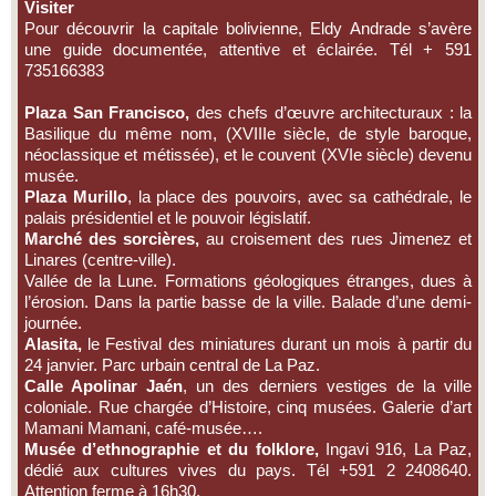
Visiter
Pour découvrir la capitale bolivienne, Eldy Andrade s’avère
une guide documentée, attentive et éclairée. Tél + 591
735166383
Plaza San Francisco,
des chefs d’œuvre architecturaux : la
Basilique du même nom, (XVIIIe siècle, de style baroque,
néoclassique et métissée), et le couvent (XVIe siècle) devenu
musée.
Plaza Murillo
, la place des pouvoirs, avec sa cathédrale, le
palais présidentiel et le pouvoir législatif.
Marché des sorcières,
au croisement des rues Jimenez et
Linares (centre-ville).
Vallée de la Lune. Formations géologiques étranges, dues à
l’érosion. Dans la partie basse de la ville. Balade d’une demi-
journée.
Alasita,
le Festival des miniatures durant un mois à partir du
24 janvier. Parc urbain central de La Paz.
Calle Apolinar Jaén
, un des derniers vestiges de la ville
coloniale. Rue chargée d’Histoire, cinq musées. Galerie d’art
Mamani Mamani, café-musée….
Musée d’ethnographie et du folklore,
Ingavi 916, La Paz,
dédié aux cultures vives du pays. Tél +591 2 2408640.
Attention ferme à 16h30.