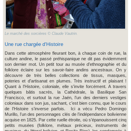
Le marché des sorcières © Claude Vautrin.
Une rue chargée d’Histoire
Dans cette atmosphère fleurant bon, à chaque coin de rue, la
culture andine, le passé préhispanique ne dit pas évidemment
son dernier mot. Un petit tour au musée d’ethnographie et du
folklore éclaire sur les savoir-faire andins ancestraux. On y
découvre de très belles collections de tissus, masques,
poteries et d’artisanat en plumes. Très instructif et plaisant !
Quant à l’Histoire, coloniale, elle s’invite forcément. A travers
quelques bâtis sacrés, la Cathédrale, la Basilique San
Francisco, et surtout la rue Jaén, l’un des derniers vestiges
coloniaux dans son jus, sachant, c’est bien connu, que le cours
de l’Histoire s’inverse parfois. Ici a vécu Pedro Domingo
Murillo, l'un des personnages clés de l'indépendance bolivienne
acquise en 1825. Par cette ruelle étroite, où s’épanouissent cinq
petits musées (folklore, métaux précieux, instruments de
musique, du littoral bolivien, et Rosita Rios), les condamnés à