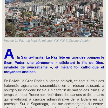
Vue de La Paz, du haut du mirador Killi Killi © Claude Vautrin.
A
la Sainte-Trinité, La Paz fête en grandes pompes le
Gran Poder, une cérémonie « célébrant le fils de Dieu,
symbole de syncrétisme », et mêlant foi catholique et
croyances andines.
En Bolivie, le Gran Poder, ou grand pouvoir, ce sont surtout des
fraternités agissantes rassemblant, en un réseau puissant, la
bourgeoisie indigène locale. En cette fin de saison des pluies, le
temps est pour l’heure aux répétitions des danses et des chants
qui envahiront la capitale administrative de la Bolivie en juin
prochain. Sur la Sagarnaga, une rue commerçante du centre-