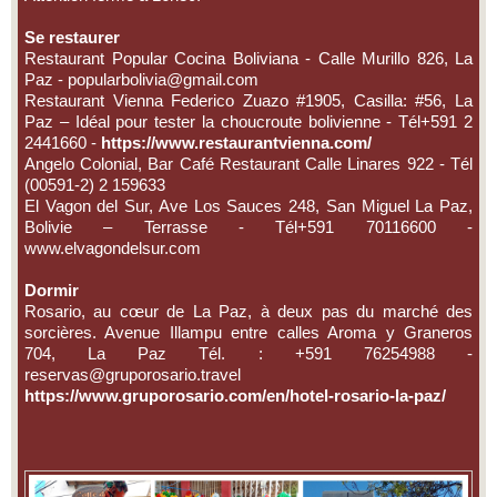
Se restaurer
Restaurant Popular Cocina Boliviana - Calle Murillo 826, La
Paz - popularbolivia@gmail.com
Restaurant Vienna Federico Zuazo #1905, Casilla: #56, La
Paz – Idéal pour tester la choucroute bolivienne - Tél+591 2
2441660 -
https://www.restaurantvienna.com/
Angelo Colonial, Bar Café Restaurant Calle Linares 922 - Tél
(00591-2) 2 159633
El Vagon del Sur, Ave Los Sauces 248, San Miguel La Paz,
Bolivie – Terrasse - Tél+591 70116600 -
www.elvagondelsur.com
Dormir
Rosario, au cœur de La Paz, à deux pas du marché des
sorcières. Avenue Illampu entre calles Aroma y Graneros
704, La Paz Tél. : +591 76254988 -
reservas@gruporosario.travel
https://www.gruporosario.com/en/hotel-rosario-la-paz/