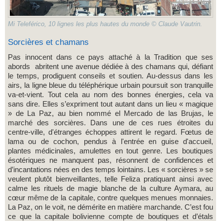
Mi Teleférico, 10 lignes les plus hautes du monde © Claude Vautrin.
Sorcières et chamans
Pas innocent dans ce pays attaché à la Tradition que ses
abords abritent une avenue dédiée à des chamans qui, défiant
le temps, prodiguent conseils et soutien. Au-dessus dans les
airs, la ligne bleue du téléphérique urbain poursuit son tranquille
va-et-vient. Tout cela au nom des bonnes énergies, cela va
sans dire. Elles s’expriment tout autant dans un lieu « magique
» de La Paz, au bien nommé el Mercado de las Brujas, le
marché des sorcières. Dans une de ces rues étroites du
centre-ville, d'étranges échoppes attirent le regard. Fœtus de
lama ou de cochon, pendus à l'entrée en guise d'accueil,
plantes médicinales, amulettes en tout genre. Les boutiques
ésotériques ne manquent pas, résonnent de confidences et
d’incantations nées en des temps lointains. Les « sorcières » se
veulent plutôt bienveillantes, telle Feliza pratiquant ainsi avec
calme les rituels de magie blanche de la culture Aymara, au
cœur même de la capitale, contre quelques menues monnaies.
La Paz, on le voit, ne démérite en matière marchande. C’est fou
ce que la capitale bolivienne compte de boutiques et d’étals