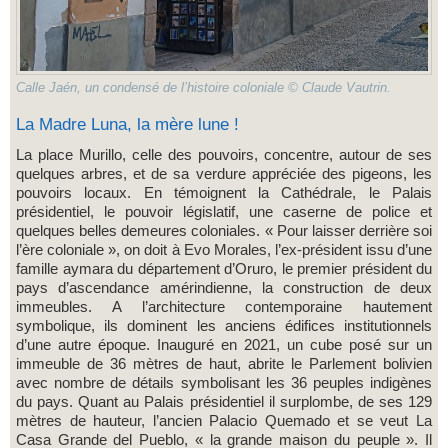
Calle Jaén, un condensé de l’histoire coloniale © Claude Vautrin.
La Madre Luna, la mère lune !
La place Murillo, celle des pouvoirs, concentre, autour de ses
quelques arbres, et de sa verdure appréciée des pigeons, les
pouvoirs locaux. En témoignent la Cathédrale, le Palais
présidentiel, le pouvoir législatif, une caserne de police et
quelques belles demeures coloniales. « Pour laisser derrière soi
l’ère coloniale », on doit à Evo Morales, l’ex-président issu d’une
famille aymara du département d’Oruro, le premier président du
pays d’ascendance amérindienne, la construction de deux
immeubles. A l’architecture contemporaine hautement
symbolique, ils dominent les anciens édifices institutionnels
d’une autre époque. Inauguré en 2021, un cube posé sur un
immeuble de 36 mètres de haut, abrite le Parlement bolivien
avec nombre de détails symbolisant les 36 peuples indigènes
du pays. Quant au Palais présidentiel il surplombe, de ses 129
mètres de hauteur, l’ancien Palacio Quemado et se veut La
Casa Grande del Pueblo, « la grande maison du peuple ». Il