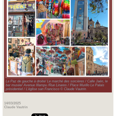
La Paz de gauche à droite/ Le marché des sorcières / Calle Jaén, le
bar musée/ Avenue Illampu /Rue Linares / Place Murillo Le Palais
présidentiel / L’église san Francisco © Claude Vautrin.
14/03/2025
Claude Vautrin