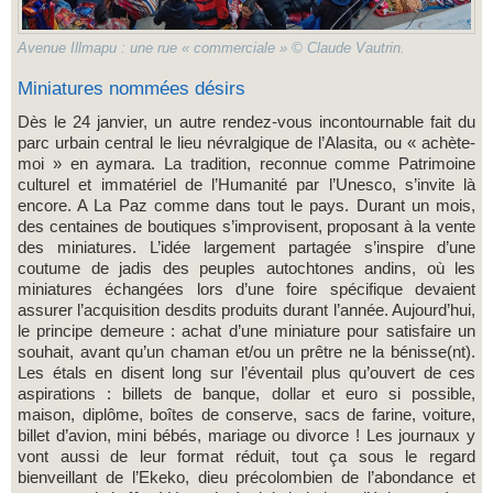
Avenue Illmapu : une rue « commerciale » © Claude Vautrin.
Miniatures nommées désirs
Dès le 24 janvier, un autre rendez-vous incontournable fait du
parc urbain central le lieu névralgique de l’Alasita, ou « achète-
moi » en aymara. La tradition, reconnue comme Patrimoine
culturel et immatériel de l’Humanité par l’Unesco, s’invite là
encore. A La Paz comme dans tout le pays. Durant un mois,
des centaines de boutiques s’improvisent, proposant à la vente
des miniatures. L’idée largement partagée s’inspire d’une
coutume de jadis des peuples autochtones andins, où les
miniatures échangées lors d’une foire spécifique devaient
assurer l’acquisition desdits produits durant l’année. Aujourd’hui,
le principe demeure : achat d’une miniature pour satisfaire un
souhait, avant qu’un chaman et/ou un prêtre ne la bénisse(nt).
Les étals en disent long sur l’éventail plus qu’ouvert de ces
aspirations : billets de banque, dollar et euro si possible,
maison, diplôme, boîtes de conserve, sacs de farine, voiture,
billet d’avion, mini bébés, mariage ou divorce ! Les journaux y
vont aussi de leur format réduit, tout ça sous le regard
bienveillant de l’Ekeko, dieu précolombien de l’abondance et