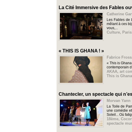
La Cité Immersive des Fables ouv
Catherine Gar
Les Fables de 
mêlant à ces bi
vous,...
Culture
,
Paris
« THIS IS GHANA ! »
Fabrice Fross
« This is Ghana
contemporain d’
AKAA
,
art co
This is Ghana
Chantecler, un spectacle qui n’es
Morvan Yann |
La Toile de Pan
une comédie et
Soleil... Où fatigu
18ème
,
Cocori
spectacle mus