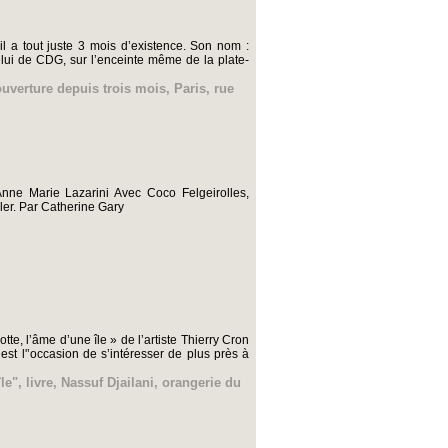
il a tout juste 3 mois d’existence. Son nom :
ui de CDG, sur l’enceinte même de la plate-
ouverture depuis trois mois
,
Paris
,
rue
Anne Marie Lazarini Avec Coco Felgeirolles,
er. Par Catherine Gary
te, l’âme d’une île » de l’artiste Thierry Cron
st l'’occasion de s’intéresser de plus près à
le"
,
livre
,
Nassuf Djailani
,
orangerie du