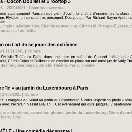
 - Cocon Douillet et « rooftop »
 | 26/11/2021
|
Chambres avec vue
ième établissement Parisien que vient d’ouvrir la chaîne d’origine néerlandaise, 
ps Elysées, un concept très personnel. Décryptage. Par Richard Bayon Après cel
ire,...
,
chaîne néerlandaise
,
Chambres avec vue
,
Citizen M Champs-Elysées
,
vue sur la Tour Eiffel
 ou l’art de se jouer des extrêmes
y | 17/11/2021
|
Culture
 l’Artistic Théâtre à Paris, dans une mise en scène de Cabaret littéraire par 
rini, Cédric Colas et Guilherme de Almeida au piano sur une musique de Andy Eml
 de Françoise Sagan
,
Artistic Théâtre
,
Paris
,
Théâtre
ne île » au jardin du Luxembourg à Paris
| 27/08/2021
|
Culture
r à l'Orangerie du Sénat au jardin du Luxembourg à Paris l'exposition photo « Mayot
n avec l’écrivain Nassuf Djailani . Cet événement qui dure jusqu'au 7 septembre e
ture et tourisme
,
exposition photos
,
jardin du Luxembourg
,
l'âme d'une î
Thierry Cron
MÊLE - Une comédie décapante !