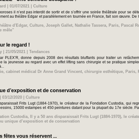
ard | 01/07/2021
|
Culture
roses il n’est pas interdit de sortir et de s’offrir une soirée théâtrale pour se 
ement au théâtre Edgar et parallèlement en tournée en France, fait son œuvre. De l’
héâtre d'Edgar
,
Culture
,
Joseph Gallet
,
Nathalie Tassera
,
Paris
,
Pascal R
e mêle"
r le regard !
y | 21/05/2021
|
Tendances
par PLEX’R, donne depuis 2008 des résultats bluffants pour traiter un relâchem
e la jeunesse au regard avec un effet lifting sans chirurgie et se pratique simp
...
ie
,
cabinet médical Dr Anne Grand Vincent
,
chirurgie esthétique
,
Paris
,
ue d’exposition et de conservation
| 03/12/2020
|
Culture
isparaissait Frits Lugt (1884-1970), le créateur de la Fondation Custodia, qui reg
ssins, 15000 estampes et 450 peintures datant pour la plupart du 17e siècle. Pa
ation Custodia
,
Il y a 50 ans disparaissait Frits Lugt (1884-1970)
,
le créat
eu unique d’exposition et de conservation
 fêtes vous réservent ...