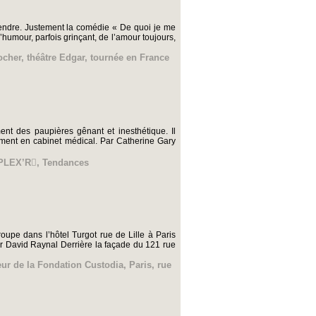
détendre. Justement la comédie « De quoi je me
humour, parfois grinçant, de l’amour toujours,
ocher
,
théâtre Edgar
,
tournée en France
ent des paupières gênant et inesthétique. Il
lement en cabinet médical. Par Catherine Gary
PLEX’R
,
Tendances
roupe dans l’hôtel Turgot rue de Lille à Paris
r David Raynal Derrière la façade du 121 rue
eur de la Fondation Custodia
,
Paris
,
rue