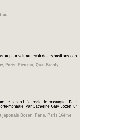
trec
sion pour voir ou revoir des expositions dont
ay
,
Paris
,
Picasso
,
Quai Branly
puré, le second s’auréole de mosaïques Belle
 porte-monnaie. Par Catherine Gary Bozen, un
nt japonais Bozen
,
Paris
,
Paris 16ème