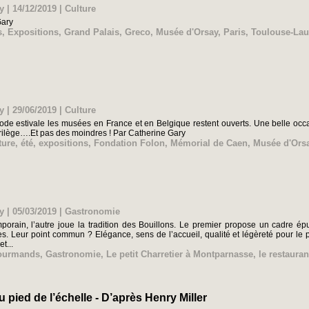
y | 14/12/2019
|
Culture
Gary
s
,
Expositions
,
Grand Palais
,
Greco
,
Musée d'Orsay
,
Paris
,
Toulouse-Lau
y | 29/06/2019
|
Culture
ode estivale les musées en France et en Belgique restent ouverts. Une belle occa
florilège….Et pas des moindres ! Par Catherine Gary
ture
,
été
,
expositions
,
Fondation Folon
,
Mémorial de Caen
,
Musée d'Ors
y | 05/03/2019
|
Gastronomie
porain, l’autre joue la tradition des Bouillons. Le premier propose un cadre é
. Leur point commun ? Elégance, sens de l’accueil, qualité et légèreté pour le
t...
gourmands
,
Gastronomie
,
Le petit Charretier à Montparnasse
,
le restaura
 pied de l’échelle - D’après Henry Miller