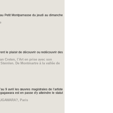
 au Petit Montparnasse du jeudi au dimanche
e
nt le plaisir de découvrir ou redécouvrir des
an Creten
,
l’Art en prise avec son
 Steinlen. De Montmartre à la vallée de
 9 avril les œuvres magistrales de l’artiste
gawara est en passe d'y atteindre le statut
o SUGAWARA?
,
Paris