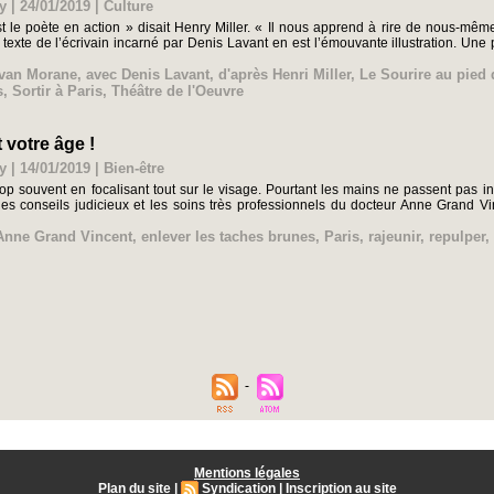
y | 24/01/2019
|
Culture
t le poète en action » disait Henry Miller. « Il nous apprend à rire de nous-même
 texte de l’écrivain incarné par Denis Lavant en est l’émouvante illustration. Un
Ivan Morane
,
avec Denis Lavant
,
d'après Henri Miller
,
Le Sourire au pied d
s
,
Sortir à Paris
,
Théâtre de l'Oeuvre
 votre âge !
y | 14/01/2019
|
Bien-être
rop souvent en focalisant tout sur le visage. Pourtant les mains ne passent pas i
s conseils judicieux et les soins très professionnels du docteur Anne Grand Vi
Anne Grand Vincent
,
enlever les taches brunes
,
Paris
,
rajeunir
,
repulper
,
Mentions légales
Plan du site
|
Syndication
|
Inscription au site