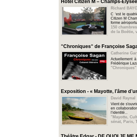
Hôtel Citizen M – Champs-Elysées
Richard BAYON
C ‘est le quatr
Citizen M Cham
forme aéroportua
150 chambres
de la Boétie
,
“Chroniques“ de Françoise Sagan
Catherine Gar
Actuellement à
Frédérique Laza
"Chroniques"
Exposition - « Mayotte, l’âme d’u
David Raynal 
Vient de s'ouvri
en collaboratio
l’identité...
"Mayotte
,
Cul
sénat
,
Paris
,
Théâtre Edgar - DE QUOI JE ME 