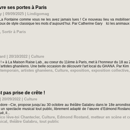
re ses portes à Paris
y | 09/09/2025
|
Lindigomag
La Fontaine comme vous ne les avez jamais lues ! Ce nouveau lieu va mobiliser 
joux de style classique les mots d’aujourd’hui. Par Catherine Gary Ici les animaux 
,
Sortir à Paris
ard | 20/10/2022
|
Culture
 ! » à La Maison Raise Lab., au coeur du 11ème à Paris, met à l’honneur du 18 au 2
artistes ghanéens. Une belle occasion de découvrir l'art local du GHANA. Par Kim
ntemporain
,
artistes ghanéens
,
Culture
,
exposition
,
exposition collective
t pas prise de crête !
 20/09/2022
|
Culture
dore –Cie, propose jusqu’au 30 octobre au théâtre Galabru dans le 18e arrondiss
 un spectacle musical tout public, librement adapté de l’œuvre d’Edmond Rost
é, il...
co lève-toi Chantecler
,
Culture
,
Edmond Rostand
,
metteur en scène et 
ical
,
théâtre Galabru
,
tout public