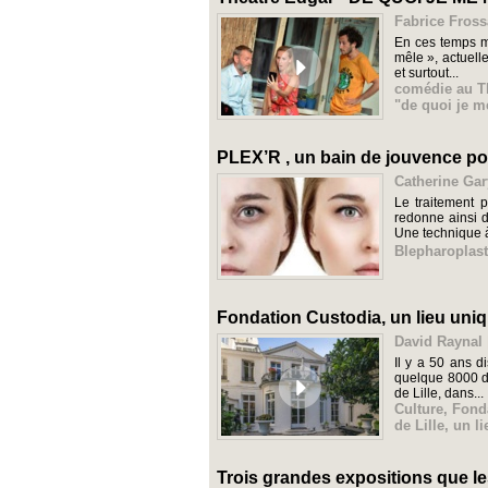
Fabrice Fross
En ces temps mo
mêle », actuell
et surtout...
comédie au T
"de quoi je m
PLEX’R , un bain de jouvence pou
Catherine Gar
Le traitement 
redonne ainsi d
Une technique à
Blepharoplast
Fondation Custodia, un lieu uniq
David Raynal 
Il y a 50 ans d
quelque 8000 de
de Lille, dans...
Culture
,
Fond
de Lille
,
un li
Trois grandes expositions que les