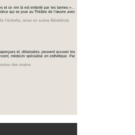
s et ce rire là est enfanté par les larmes »…
e pièce qui se joue au Théâtre de l’œuvre avec
e l'échelle
,
mise en scène Bénédicte
naperçues et, délaissées, peuvent accuser les
ncent, médecin spécialisé en esthétique. Par
soins des mains