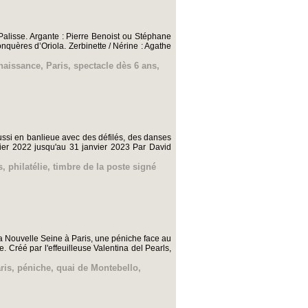
alisse. Argante : Pierre Benoist ou Stéphane
nquères d’Oriola. Zerbinette / Nérine : Agathe
 naissance
,
Paris
,
spectacle dès 6 ans
,
aussi en banlieue avec des défilés, des danses
rier 2022 jusqu'au 31 janvier 2023 Par David
s
,
philatélie
,
timbre de la poste signé
La Nouvelle Seine à Paris, une péniche face au
. Créé par l'effeuilleuse Valentina del Pearls,
ris
,
péniche
,
quai de Montebello
,