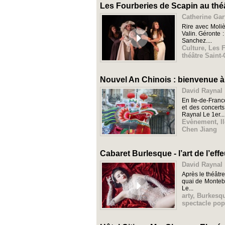
Les Fourberies de Scapin au thé
Catherine Gar
Rire avec Moliè
Valin. Géronte 
Sanchez....
Culture
,
Les 
théâtre Saint
Nouvel An Chinois : bienvenue à 
David Raynal 
En Ile-de-Franc
et des concerts
Raynal Le 1er...
Evènement
,
I
Chen Jiang
Cabaret Burlesque - l’art de l’effe
David Raynal 
Après le théâtr
quai de Montebe
Le...
arty
,
Burkesq
spectacle pop