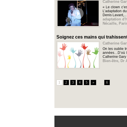
Catherine Gar
« Le clown c’es
L’adaptation du
Denis Lavant,...
adaptation d'
Nécaille
,
Pari
Soignez ces mains qui trahissent
Catherine Gar
On les oublie t
années…D’où le
Catherine Gary
Bien-être
,
Dr 
1
2
3
4
5
»
...
6