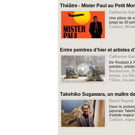
Théâtre - Mister Paul au Petit M
Catherine Gar
Une pièce de e
jusqu’au 30 jui
Culture
,
Miste
Entre peintres d’hier et artistes 
Catherine Gar
De Roubaix à Pa
peintres, artis
Bestiarium
,
B
temps
,
Le Dé
l’Oise
,
musée
Takehiko Sugawara, un maître de 
David Raynal 
Dans le prolong
japonais Takeh
d'artiste majeur. I
Culture
,
expo