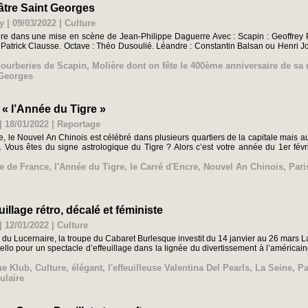
âtre Saint Georges
y | 09/03/2022
|
Culture
re dans une mise en scène de Jean-Philippe Daguerre Avec : Scapin : Geoffrey P
: Patrick Clausse. Octave : Théo Dusoulié. Léandre : Constantin Balsan ou Henri Jo
Fourberies de Scapin
,
Molière dont on fête le 400ème anniversaire de sa
-Georges
« l’Année du Tigre »
| 18/01/2022
|
Reportage
e, le Nouvel An Chinois est célébré dans plusieurs quartiers de la capitale mais 
. Vous êtes du signe astrologique du Tigre ? Alors c’est votre année du 1er fév
le de France
,
l'Année du Tigre
,
le Carré d'Encre
,
Nouvel An Chinois
,
Pari
uillage rétro, décalé et féministe
| 12/01/2022
|
Culture
e du Lucernaire, la troupe du Cabaret Burlesque investit du 14 janvier au 26 mars 
llo pour un spectacle d’effeuillage dans la lignée du divertissement à l’américaine
ue Klub
,
Culture
,
élégant
,
l'effeuilleuse Valentina Del Pearls
,
La Seine
,
Pa
ulaire