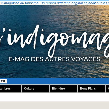
, e-magazine du tourisme. Un regard différent, original et inédit sur les
ambres
Culture
Bien-être
Bons Plans