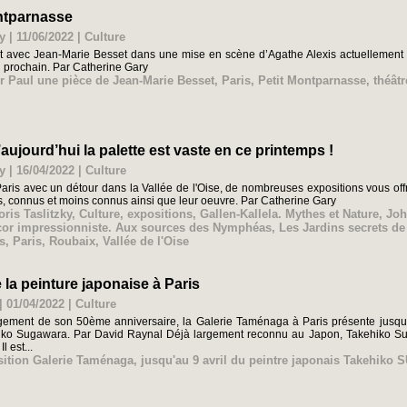
ontparnasse
y | 11/06/2022
|
Culture
t avec Jean-Marie Besset dans une mise en scène d’Agathe Alexis actuellement
n prochain. Par Catherine Gary
r Paul une pièce de Jean-Marie Besset
,
Paris
,
Petit Montparnasse
,
théâtr
d’aujourd’hui la palette est vaste en ce printemps !
y | 16/04/2022
|
Culture
ris avec un détour dans la Vallée de l'Oise, de nombreuses expositions vous offre
tes, connus et moins connus ainsi que leur oeuvre. Par Catherine Gary
oris Taslitzky
,
Culture
,
expositions
,
Gallen-Kallela. Mythes et Nature
,
Joh
cor impressionniste. Aux sources des Nymphéas
,
Les Jardins secrets de
s
,
Paris
,
Roubaix
,
Vallée de l'Oise
la peinture japonaise à Paris
| 01/04/2022
|
Culture
ement de son 50ème anniversaire, la Galerie Taménaga à Paris présente jusqu’au
iko Sugawara. Par David Raynal Déjà largement reconnu au Japon, Takehiko Suga
l est...
sition Galerie Taménaga
,
jusqu'au 9 avril du peintre japonais Takehik