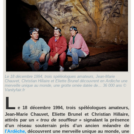
Le 18 décembre 1994, trois spéléologues amateurs, Jean-Marie
Chauvet, Christian Hillaire et Eliette Brunel découvrent en Ardèche une
merveille unique au monde, une grotte ornée datée de… 36 000 ans ©
Vanityfair.fr
L
e 18 décembre 1994, trois spéléologues amateurs,
Jean-Marie Chauvet, Eliette Brunel et Christian Hillaire,
attirés par un
« trou de souffleur »
signalant la présence
d’un réseau souterrain près d’un ancien méandre de
l’Ardèche,
découvrent une merveille unique au monde, une