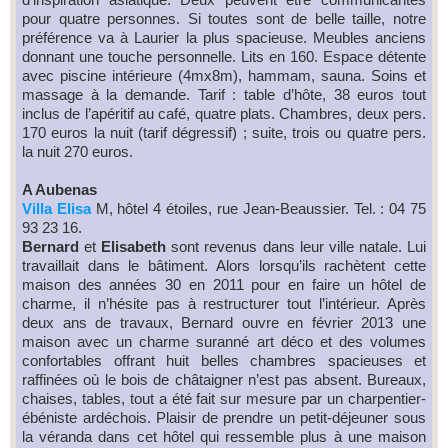
pour quatre personnes. Si toutes sont de belle taille, notre
préférence va à Laurier la plus spacieuse. Meubles anciens
donnant une touche personnelle. Lits en 160. Espace détente
avec piscine intérieure (4mx8m), hammam, sauna. Soins et
massage à la demande. Tarif : table d’hôte, 38 euros tout
inclus de l’apéritif au café, quatre plats. Chambres, deux pers.
170 euros la nuit (tarif dégressif) ; suite, trois ou quatre pers.
la nuit 270 euros.
A Aubenas
Villa Elisa
M, hôtel 4 étoiles, rue Jean-Beaussier. Tel. : 04 75
93 23 16.
Bernard
et
Elisabeth
sont revenus dans leur ville natale. Lui
travaillait dans le bâtiment. Alors lorsqu’ils rachètent cette
maison des années 30 en 2011 pour en faire un hôtel de
charme, il n’hésite pas à restructurer tout l’intérieur. Après
deux ans de travaux, Bernard ouvre en février 2013 une
maison avec un charme suranné art déco et des volumes
confortables offrant huit belles chambres spacieuses et
raffinées où le bois de châtaigner n’est pas absent. Bureaux,
chaises, tables, tout a été fait sur mesure par un charpentier-
ébéniste ardéchois. Plaisir de prendre un petit-déjeuner sous
la véranda dans cet hôtel qui ressemble plus à une maison