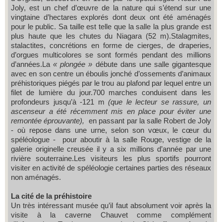
Joly, est un chef d’œuvre de la nature qui s’étend sur une
vingtaine d’hectares explorés dont deux ont été aménagés
pour le public. Sa taille est telle que la salle la plus grande est
plus haute que les chutes du Niagara (52 m).Stalagmites,
stalactites, concrétions en forme de cierges, de draperies,
d’orgues multicolores se sont formés pendant des millions
d’années.La
« plongée »
débute dans une salle gigantesque
avec en son centre un éboulis jonché d’ossements d’animaux
préhistoriques piégés par le trou au plafond par lequel entre un
filet de lumière du jour.700 marches conduisent dans les
profondeurs jusqu’à -121 m
(que le lecteur se rassure, un
ascenseur a été récemment mis en place pour éviter une
remontée éprouvante),
en passant par la salle Robert de Joly
- où repose dans une urne, selon son vœux, le cœur du
spéléologue - pour aboutir à la salle Rouge, vestige de la
galerie originelle creusée il y a six millions d’année par une
rivière souterraine.Les visiteurs les plus sportifs pourront
visiter en activité de spéléologie certaines parties des réseaux
non aménagés.
La cité de la préhistoire
Un très intéressant musée qu’il faut absolument voir après la
visite à la caverne Chauvet comme complément