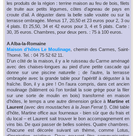
les produits de la région : terrine maison au feu de bois, filets
de truite aux petits légumes, côtes d’agneau de pays en
croute d’ail. A déguster dans la belle salle voutée ou sur la
terrasse ombragée. Menus 17, 20,50 et 23 euros pour 2, 3 ou
4 plats. Et 25,50, 34 et 42 euros pour 3, 4 et 5 plats. Carte :
30, 35 euros. Chambres, pour deux pers. : 75 à 100 euros.
A Alba-la-Romaine
Maison d’hôtes Le Moulinage
, chemin des Carmes, Saint-
Thomé. Tel. : 04 75 52 62 11.
D’un côté de la maison, il y a le ruisseau du Carme aménagé
avec des chaises-longues au pied d’une petite cascade qui
donne sur une piscine naturelle ; de l’autre, la terrasse
ombragée avec la grande table pour l’apéritif à déguster à la
fraîche. Bon, il y a pire ! On l’aura compris, dans cet ancien
moulinage (bâtiment où l’on tordait la soie grège pour la filer
sur une sorte de moulin en bois) transformé en maison
d’hôtes, le temps a une autre dimension grâce à
Martine et
Laurent
(avec des moustaches à la Jean Ferrat !)
. Côté table
d’hôte, Martine office aux fourneaux - bien sûr que du frais et
du local – et Laurent sait trouver le bon accompagnement en
vins bio. De quoi passer de belles soirées. Quatre chambres.
Chacune est décorée suivant un thème, comme Lotus,
d’inspiration asiatique. Deux peuvent être communicantes