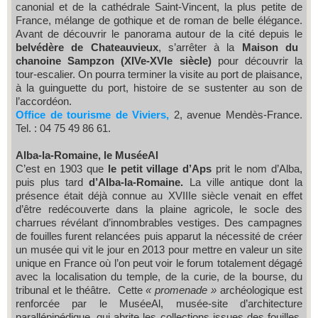
canonial et de la cathédrale Saint-Vincent, la plus petite de
France, mélange de gothique et de roman de belle élégance.
Avant de découvrir le panorama autour de la cité depuis le
belvédère de Chateauvieux
, s’arrêter à la
Maison du
chanoine Sampzon (XIVe-XVIe siècle)
pour découvrir la
tour-escalier. On pourra terminer la visite au port de plaisance,
à la guinguette du port, histoire de se sustenter au son de
l’accordéon.
Office de tourisme de Viviers,
2, avenue Mendès-France.
Tel. : 04 75 49 86 61.
Alba-la-Romaine, le MuséeAl
C’est en 1903 que
le petit village d’Aps
prit le nom d’Alba,
puis plus tard
d’Alba-la-Romaine.
La ville antique dont la
présence était déjà connue au XVIIIe siècle venait en effet
d’être redécouverte dans la plaine agricole, le socle des
charrues révélant d’innombrables vestiges. Des campagnes
de fouilles furent relancées puis apparut la nécessité de créer
un musée qui vit le jour en 2013 pour mettre en valeur un site
unique en France où l’on peut voir le forum totalement dégagé
avec la localisation du temple, de la curie, de la bourse, du
tribunal et le théâtre. Cette
« promenade »
archéologique est
renforcée par le MuséeAl, musée-site d’architecture
parallépipédique, qui abrite les collections issues des fouilles,