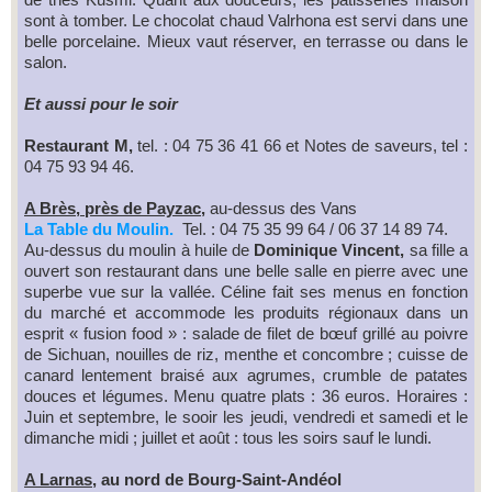
sont à tomber. Le chocolat chaud Valrhona est servi dans une
belle porcelaine. Mieux vaut réserver, en terrasse ou dans le
salon.
Et aussi pour le soir
Restaurant M,
tel. : 04 75 36 41 66 et Notes de saveurs, tel :
04 75 93 94 46.
A Brès, près de Payzac
,
au-dessus des Vans
La Table du Moulin.
Tel. : 04 75 35 99 64 / 06 37 14 89 74.
Au-dessus du moulin à huile de
Dominique Vincent,
sa fille a
ouvert son restaurant dans une belle salle en pierre avec une
superbe vue sur la vallée. Céline fait ses menus en fonction
du marché et accommode les produits régionaux dans un
esprit « fusion food » : salade de filet de bœuf grillé au poivre
de Sichuan, nouilles de riz, menthe et concombre ; cuisse de
canard lentement braisé aux agrumes, crumble de patates
douces et légumes. Menu quatre plats : 36 euros. Horaires :
Juin et septembre, le sooir les jeudi, vendredi et samedi et le
dimanche midi ; juillet et août : tous les soirs sauf le lundi.
A Larnas
, au nord de Bourg-Saint-Andéol