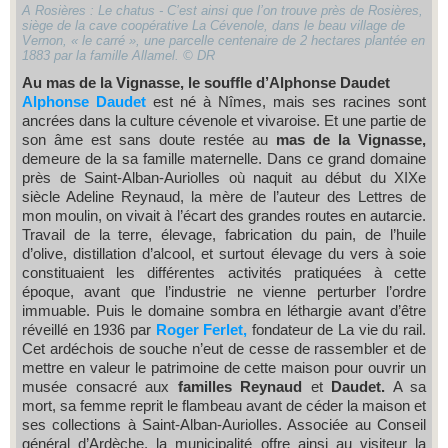
A Rosières : Le chatus - C’est ainsi que l’on trouve près de Rosières,
siège de la cave coopérative La Cévenole, dans le beau village de
Vernon, « le carré », une parcelle centenaire de 2 hectares plantée en
1883 par la famille Allamel. © DR
Au mas de la Vignasse, le souffle d’Alphonse Daudet
Alphonse Daudet
est né à Nîmes, mais ses racines sont
ancrées dans la culture cévenole et vivaroise. Et une partie de
son âme est sans doute restée au
mas de la Vignasse,
demeure de la sa famille maternelle. Dans ce grand domaine
près de Saint-Alban-Auriolles où naquit au début du XIXe
siècle Adeline Reynaud, la mère de l’auteur des Lettres de
mon moulin, on vivait à l’écart des grandes routes en autarcie.
Travail de la terre, élevage, fabrication du pain, de l’huile
d’olive, distillation d’alcool, et surtout élevage du vers à soie
constituaient les différentes activités pratiquées à cette
époque, avant que l’industrie ne vienne perturber l’ordre
immuable. Puis le domaine sombra en léthargie avant d’être
réveillé en 1936 par
Roger Ferlet,
fondateur de La vie du rail.
Cet ardéchois de souche n’eut de cesse de rassembler et de
mettre en valeur le patrimoine de cette maison pour ouvrir un
musée consacré aux
familles Reynaud
et
Daudet.
A sa
mort, sa femme reprit le flambeau avant de céder la maison et
ses collections à Saint-Alban-Auriolles. Associée au Conseil
général d’Ardèche, la municipalité offre ainsi au visiteur la