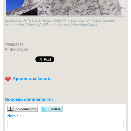
La façade de la Caverne du Pont-d'Arc (conception Fabre Speller-
Architectes-Atelier-3A-Ollier-©-Sycpa Sébastien Gayet
20/08/2015
André Degon
Ajouter aux favoris
Nouveau commentaire :
Nom * :