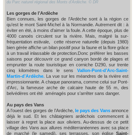
du Parc naturel régional des Monts d’Ardèche. © DR
Les gorges de l’Ardèche
Bien connues, les gorges de l’Ardèche sont à la région ce
qu’est le mont Saint-Michel à la Normandie. Autrement dit : à
éviter en été, à moins d’aimer la foule. A cette époque, plus de
4000 canoës circulent sur la rivière. Mais, malgré la sur-
fréquentation estivale, cette réserve naturelle (depuis 1980)
bien gérée affiche un bilan positif pour la faune et la flore grâce
à un travail inlassable de protection.Donc préférer les basses
saisons pour découvrir ce grand canyon bordé de plages et
emprunter la route touristique en corniche D290, sur trente
cinq kilomètres dans le sens
Vallon-Pont-d’Arc-Saint-
Martin-d’Ardèche.
La vue sur les méandres de la rivière est
impressionnante. A chaque panorama, comme celui sur Pont-
d’Arc, la fameuse arche de calcaire haute de 55 m, des
belvédères ont été aménagés pour s’arrêter sans danger.
Au pays des Vans
A l’ouest des gorges de l’Ardèche,
le pays des Vans
annonce
déjà le sud. Et les châtaigniers ardéchois commencent à
laisser à regret la place aux oliviers. Au-dessus de ce petit
village des Vans aux allures méditerranéennes avec sa place
de marché (le samedi), ses terrasses, son église
Saint-