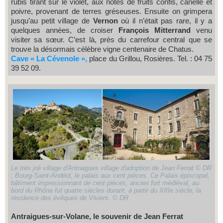
rubis tirant sur le violet, aux notes de fruits confis, canelle et
poivre, provenant de terres gréseuses. Ensuite on grimpera
jusqu’au petit village de
Vernon
où il n’était pas rare, il y a
quelques années, de croiser
François Mitterrand
venu
visiter sa sœur. C’est là, près du carrefour central que se
trouve la désormais célèbre vigne centenaire de Chatus.
Cave « La Cévenole »,
place du Grillou, Rosières. Tel. : 04 75
39 52 09.
Le très joli village d'Antraigues village d'adoption de Jean Ferrat © DR
; Bourg-Saint-Andéol, le palais aux cent pièces. Ce Palais épiscopal,
bâtiment impressionnant de cent pièces, ancien fort médiéval, au
bord du Rhône fut quatre siècles durant, à partir du XIIIe siècle, la
résidence des évêques de Viviers. © DR
Antraigues-sur-Volane, le souvenir de Jean Ferrat