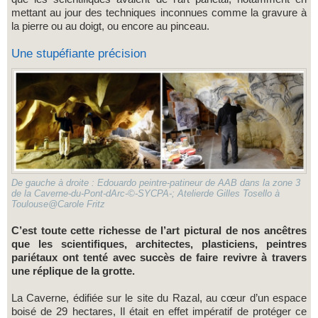
mettant au jour des techniques inconnues comme la gravure à
la pierre ou au doigt, ou encore au pinceau.
Une stupéfiante précision
De gauche à droite : Edouardo peintre-patineur de AAB dans la zone 3
de la Caverne-du-Pont-dArc-©-SYCPA-; Atelierde Gilles Tosello à
Toulouse@Carole Fritz
C’est toute cette richesse de l’art pictural de nos ancêtres
que les scientifiques, architectes, plasticiens, peintres
pariétaux ont tenté avec succès de faire revivre à travers
une réplique de la grotte.
La Caverne, édifiée sur le site du Razal, au cœur d’un espace
boisé de 29 hectares, Il était en effet impératif de protéger ce