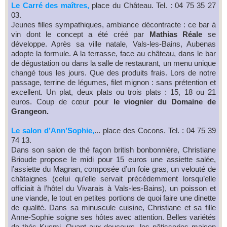
Le Carré des maîtres,
place du Château. Tel. : 04 75 35 27
03.
Jeunes filles sympathiques, ambiance décontracte : ce bar à
vin dont le concept a été créé par
Mathias Réale
se
développe. Après sa ville natale, Vals-les-Bains, Aubenas
adopte la formule. A la terrasse, face au château, dans le bar
de dégustation ou dans la salle de restaurant, un menu unique
changé tous les jours. Que des produits frais. Lors de notre
passage, terrine de légumes, filet mignon : sans prétention et
excellent. Un plat, deux plats ou trois plats : 15, 18 ou 21
euros. Coup de cœur pour
le viognier du Domaine de
Grangeon.
Le salon d’Ann’Sophie,
... place des Cocons. Tel. : 04 75 39
74 13.
Dans son salon de thé façon british bonbonnière, Christiane
Brioude propose le midi pour 15 euros une assiette salée,
l’assiette du Magnan, composée d’un foie gras, un velouté de
châtaignes (celui qu’elle servait précédemment lorsqu’elle
officiait à l’hôtel du Vivarais à Vals-les-Bains), un poisson et
une viande, le tout en petites portions de quoi faire une dinette
de qualité. Dans sa minuscule cuisine, Christiane et sa fille
Anne-Sophie soigne ses hôtes avec attention. Belles variétés
de thés Kusmi. Quant aux douceurs, les pâtisseries maison