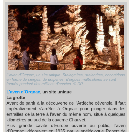
L’aven d’Orgnac, un site unique. Stalagmites, stalactites, concrétions
en forme de cierges, de draperies, d’orgues multicolores se sont
formés pendant des millions d’années. © DR
L’aven d’Orgnac
, un site unique
La grotte
Avant de partir à la découverte de l’Ardèche cévenole, il faut
impérativement s’arrêter à Orgnac pour plonger dans les
entrailles de la terre à l’aven du même nom, situé à quelques
kilomètres au sud de la caverne Chauvet.
Plus grande cavité d’Europe ouverte au public, l’aven
d’Orgnac, découvert en 1935 par le spéléologue Robert de