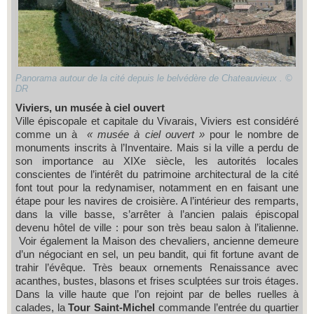
Panorama autour de la cité depuis le belvédère de Chateauvieux . ©
DR
Viviers, un musée à ciel ouvert
Ville épiscopale et capitale du Vivarais, Viviers est considéré
comme un à
« musée à ciel ouvert »
pour le nombre de
monuments inscrits à l’Inventaire. Mais si la ville a perdu de
son importance au XIXe siècle, les autorités locales
conscientes de l’intérêt du patrimoine architectural de la cité
font tout pour la redynamiser, notamment en en faisant une
étape pour les navires de croisière. A l’intérieur des remparts,
dans la ville basse, s’arrêter à l’ancien palais épiscopal
devenu hôtel de ville : pour son très beau salon à l’italienne.
Voir également la Maison des chevaliers, ancienne demeure
d’un négociant en sel, un peu bandit, qui fit fortune avant de
trahir l’évêque. Très beaux ornements Renaissance avec
acanthes, bustes, blasons et frises sculptées sur trois étages.
Dans la ville haute que l’on rejoint par de belles ruelles à
calades, la
Tour Saint-Michel
commande l’entrée du quartier