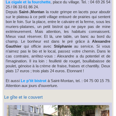
La cigale et la fourchette
, place du village. Tel. : 04 69 26 54
25 / 06 33 61 86 24.
Depuis
Saint-,Montan
la route grimpe en lacets pour aboutir
sur le plateau à ce petit village entouré de prairies qui sentent
bon le foin. Sur la place, entre le calvaire et la ferme, sous les
muriers-platanes, un petit bistrot qui ne paye pas de mine
extérieurement. Mais attention, les habitués connaissent.
Mieux vaut réserver. Et là, une table, un banc au bord du
champ. Le bonheur est dans le pré grâce à
Alexandre
Gauthier
qui officie avec
Stéphanie
au service. Si vous
n’aimez pas le bio et le local, passez votre chemin. Dans le
cas contraire, arrêtez-vous : Alexandre a du potentiel et de
l’imagination. Il ira loin : feuilleté de rouget, bouillabaisse de
poulet, génoise à la crème de fraise, fraises et chantilly. Deux
plats 17 euros ; trois plats 24 euros. Etonnant !
Et aussi
Le p’tit bistrot
à Saint-Montan, tel. : 04 75 00 15 79.
Attention aux jours d’ouverture.
Le gîte et le couvert