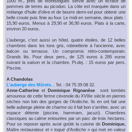
1000 m., près de Montselgues servie avec un écrasé de
pommes de terres au picodon. La côte est marquée dans un
mélange d’huile d’olive et de beurre demi-sel pour obtenir une
belle croute puis finie au four. Le midi en semaine, deux plats :
15,90 euros. Menus à 29,90 et 36,90 euros. Plats à la carte,
environ 20 euros.
L’auberge, c’est aussi un hôtel, quatre étoiles, de 12 belles
chambres dans les tons gris, robinetterie à l’ancienne, avec
balcon ou terrasse. Un compromis rétro-contemporain.
Grands lits. Pour deux pers., de 125 euros à 285 euros
suivant la saison et la chambre. Pt.dej. : 15 euros par pers.
Piscine.
A Chandolas
L’auberge des Mûrets
. . Tel. : 04 75 39 08 32.
Anne-Catherine
et
Dominique Rignanèse
sont tombés
amoureux de cette ferme cévenole du XVIIIe siècle en pierres
sèches non loin des gorges de l’Ardèche. Ils en ont fait une
belle auberge pleine de charme où il fait bon s’arrêter, avec un
espace détente (piscine, hammam, jacuzi). Chambres
classiques au calme entourées par un parc de trois hectares.
Pour se reposer après avoir goûté la cuisine de
Dominique,
Maître restaurateur et
« toqué d’Ardèche »
qui met en valeur