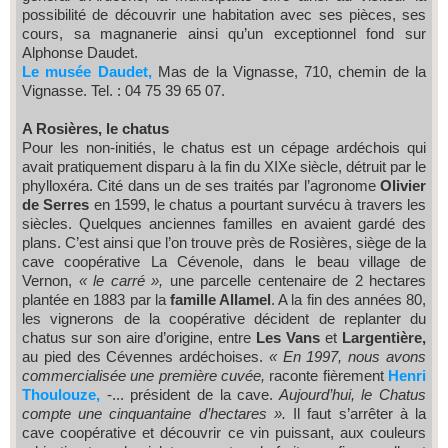
possibilité de découvrir une habitation avec ses pièces, ses
cours, sa magnanerie ainsi qu’un exceptionnel fond sur
Alphonse Daudet.
Le musée Daudet,
Mas de la Vignasse, 710, chemin de la
Vignasse. Tel. : 04 75 39 65 07.
A Rosières, le chatus
Pour les non-initiés, le chatus est un cépage ardéchois qui
avait pratiquement disparu à la fin du XIXe siècle, détruit par le
phylloxéra. Cité dans un de ses traités par l’agronome
Olivier
de Serres
en 1599, le chatus a pourtant survécu à travers les
siècles. Quelques anciennes familles en avaient gardé des
plans. C’est ainsi que l’on trouve près de Rosières, siège de la
cave coopérative La Cévenole, dans le beau village de
Vernon,
« le carré »,
une parcelle centenaire de 2 hectares
plantée en 1883 par la
famille Allamel
. A la fin des années 80,
les vignerons de la coopérative décident de replanter du
chatus sur son aire d’origine, entre
Les Vans
et
Largentière,
au pied des Cévennes ardéchoises.
« En 1997, nous avons
commercialisée une première cuvée,
raconte fièrement
Henri
Thoulouze,
-... président de la cave.
Aujourd’hui, le Chatus
compte une cinquantaine d’hectares ».
Il faut s’arrêter à la
cave coopérative et découvrir ce vin puissant, aux couleurs