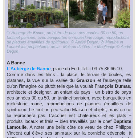
1/ Auberge de Banne, un bistro de pays des années 30 ou 50, un
tantinet parisien, avec banquettes en moleskine rouge, reproductions
de plaques émaillées de spiritueux. © André Degon; 2/ Martine et
Laurent les propriétaires de la : Maison d’hôtes Le Moulinage © André
Degon
A Banne
L’Auberge de Banne
, place du Fort. Tel. : 04 75 36 66 10.
Comme dans les films : la place, le terrain de boules, les
platanes, la vue sur la vallée du
Granzon
et l’auberge telle
qu’on l’imagine ou plutôt telle que la voulait
François Dumas,
architecte et designer, un enfant du pays : un bistro de pays
des années 30 ou 50, un tantinet parisien, avec banquettes en
moleskine rouge, reproductions de plaques émaillées de
spiritueux. Le tout un peu salon Maison et objets, mais on ne
lui reprochera pas. L’accueil est chaleureux et les plats –
produits locaux et frais – bien travaillés par le chef
Baptiste
Lamoulie.
A noter une belle côte de veau de chez Philippe
Vincent qui élève ses animaux sur la corniche cévenole, à