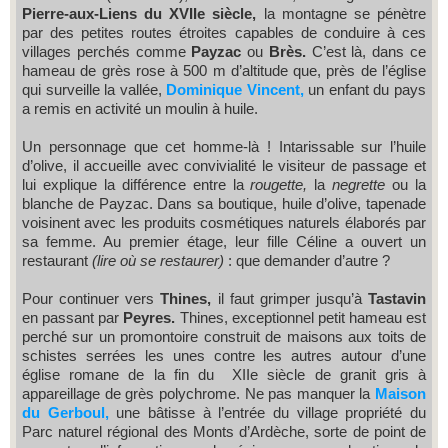
Pierre-aux-Liens du XVIIe siècle,
la montagne se pénètre
par des petites routes étroites capables de conduire à ces
villages perchés comme
Payzac
ou
Brès.
C’est là, dans ce
hameau de grès rose à 500 m d’altitude que, près de l’église
qui surveille la vallée,
Dominique Vincent,
un enfant du pays
a remis en activité un moulin à huile.
Un personnage que cet homme-là ! Intarissable sur l’huile
d’olive, il accueille avec convivialité le visiteur de passage et
lui explique la différence entre la
rougette,
la
negrette
ou la
blanche de Payzac. Dans sa boutique, huile d’olive, tapenade
voisinent avec les produits cosmétiques naturels élaborés par
sa femme. Au premier étage, leur fille Céline a ouvert un
restaurant
(lire où se restaurer)
: que demander d’autre ?
Pour continuer vers
Thines,
il faut grimper jusqu’à
Tastavin
en passant par
Peyres.
Thines, exceptionnel petit hameau est
perché sur un promontoire construit de maisons aux toits de
schistes serrées les unes contre les autres autour d’une
église romane de la fin du XIIe siècle de granit gris à
appareillage de grès polychrome. Ne pas manquer la
Maison
du Gerboul,
une bâtisse à l’entrée du village propriété du
Parc naturel régional des Monts d’Ardèche, sorte de point de