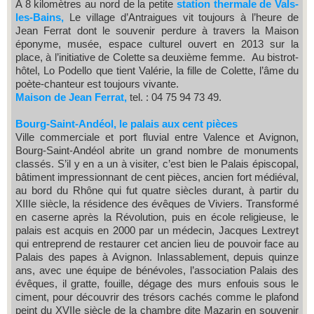
A 8 kilomètres au nord de la petite
station thermale de Vals-
les-Bains,
Le village d’Antraigues vit toujours à l’heure de
Jean Ferrat dont le souvenir perdure à travers la Maison
éponyme, musée, espace culturel ouvert en 2013 sur la
place, à l’initiative de Colette sa deuxième femme. Au bistrot-
hôtel, Lo Podello que tient Valérie, la fille de Colette, l’âme du
poète-chanteur est toujours vivante.
Maison de Jean Ferrat,
tel. : 04 75 94 73 49.
Bourg-Saint-Andéol, le palais aux cent pièces
Ville commerciale et port fluvial entre Valence et Avignon,
Bourg-Saint-Andéol abrite un grand nombre de monuments
classés. S’il y en a un à visiter, c’est bien le Palais épiscopal,
bâtiment impressionnant de cent pièces, ancien fort médiéval,
au bord du Rhône qui fut quatre siècles durant, à partir du
XIIIe siècle, la résidence des évêques de Viviers. Transformé
en caserne après la Révolution, puis en école religieuse, le
palais est acquis en 2000 par un médecin, Jacques Lextreyt
qui entreprend de restaurer cet ancien lieu de pouvoir face au
Palais des papes à Avignon. Inlassablement, depuis quinze
ans, avec une équipe de bénévoles, l’association Palais des
évêques, il gratte, fouille, dégage des murs enfouis sous le
ciment, pour découvrir des trésors cachés comme le plafond
peint du XVIIe siècle de la chambre dite Mazarin en souvenir