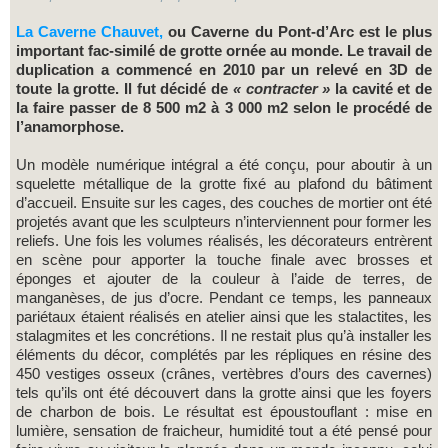
La Caverne Chauvet,
ou Caverne du Pont-d’Arc est le plus
important fac-similé de grotte ornée au monde. Le travail de
duplication a commencé en 2010 par un relevé en 3D de
toute la grotte. Il fut décidé de
« contracter »
la cavité et de
la faire passer de 8 500 m2 à 3 000 m2 selon le procédé de
l’anamorphose.
Un modèle numérique intégral a été conçu, pour aboutir à un
squelette métallique de la grotte fixé au plafond du bâtiment
d’accueil. Ensuite sur les cages, des couches de mortier ont été
projetés avant que les sculpteurs n’interviennent pour former les
reliefs. Une fois les volumes réalisés, les décorateurs entrèrent
en scène pour apporter la touche finale avec brosses et
éponges et ajouter de la couleur à l’aide de terres, de
manganèses, de jus d’ocre. Pendant ce temps, les panneaux
pariétaux étaient réalisés en atelier ainsi que les stalactites, les
stalagmites et les concrétions. Il ne restait plus qu’à installer les
éléments du décor, complétés par les répliques en résine des
450 vestiges osseux (crânes, vertèbres d’ours des cavernes)
tels qu’ils ont été découvert dans la grotte ainsi que les foyers
de charbon de bois. Le résultat est époustouflant : mise en
lumière, sensation de fraicheur, humidité tout a été pensé pour