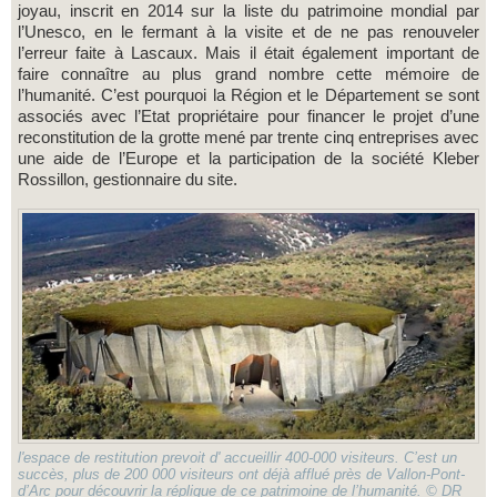
joyau, inscrit en 2014 sur la liste du patrimoine mondial par
l’Unesco, en le fermant à la visite et de ne pas renouveler
l’erreur faite à Lascaux. Mais il était également important de
faire connaître au plus grand nombre cette mémoire de
l’humanité. C’est pourquoi la Région et le Département se sont
associés avec l’Etat propriétaire pour financer le projet d’une
reconstitution de la grotte mené par trente cinq entreprises avec
une aide de l’Europe et la participation de la société Kleber
Rossillon, gestionnaire du site.
l'espace de restitution prevoit d' accueillir 400-000 visiteurs. C’est un
succès, plus de 200 000 visiteurs ont déjà afflué près de Vallon-Pont-
d’Arc pour découvrir la réplique de ce patrimoine de l’humanité. © DR