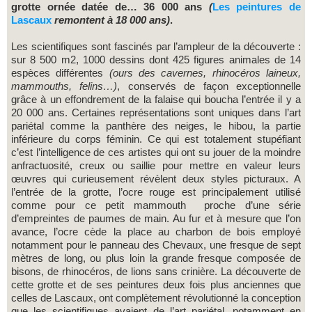
grotte ornée datée de… 36 000 ans
(
Les peintures de
Lascaux
remontent à 18 000 ans)
.
Les scientifiques sont fascinés par l’ampleur de la découverte :
sur 8 500 m2, 1000 dessins dont 425 figures animales de 14
espèces différentes
(ours des cavernes, rhinocéros laineux,
mammouths, felins…)
, conservés de façon exceptionnelle
grâce à un effondrement de la falaise qui boucha l’entrée il y a
20 000 ans. Certaines représentations sont uniques dans l’art
pariétal comme la panthère des neiges, le hibou, la partie
inférieure du corps féminin. Ce qui est totalement stupéfiant
c’est l’intelligence de ces artistes qui ont su jouer de la moindre
anfractuosité, creux ou saillie pour mettre en valeur leurs
œuvres qui curieusement révèlent deux styles picturaux. A
l’entrée de la grotte, l’ocre rouge est principalement utilisé
comme pour ce petit mammouth proche d’une série
d’empreintes de paumes de main. Au fur et à mesure que l’on
avance, l’ocre cède la place au charbon de bois employé
notamment pour le panneau des Chevaux, une fresque de sept
mètres de long, ou plus loin la grande fresque composée de
bisons, de rhinocéros, de lions sans crinière. La découverte de
cette grotte et de ses peintures deux fois plus anciennes que
celles de Lascaux, ont complètement révolutionné la conception
que les scientifiques avaient de l’art pariétal, notamment en