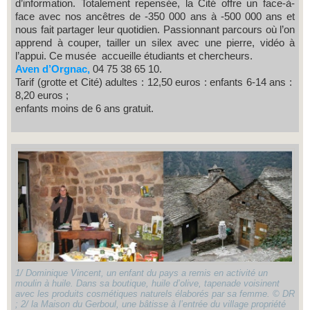
d’information. Totalement repensée, la Cité offre un face-à-
face avec nos ancêtres de -350 000 ans à -500 000 ans et
nous fait partager leur quotidien. Passionnant parcours où l’on
apprend à couper, tailler un silex avec une pierre, vidéo à
l’appui. Ce musée accueille étudiants et chercheurs.
Aven d’Orgnac,
04 75 38 65 10.
Tarif (grotte et Cité) adultes : 12,50 euros : enfants 6-14 ans :
8,20 euros ;
enfants moins de 6 ans gratuit.
1/ Dominique Vincent, un enfant du pays a remis en activité un
moulin à huile. Dans sa boutique, huile d’olive, tapenade voisinent
avec les produits cosmétiques naturels élaborés par sa femme. © DR
; 2/ la Maison du Gerboul, une bâtisse à l’entrée du village propriété