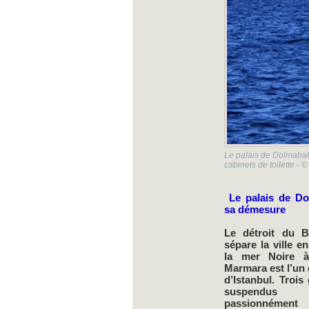
Le palais de Dolmabahç
cabinets de toilette - 
Le palais de D
sa démesure
Le détroit du B
sépare la ville en
la mer Noire 
Marmara est l’un
d’Istanbul. Troi
suspendus l’
passionnément