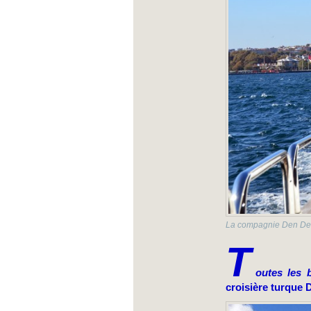
La compagnie Den Den 
T
outes les 
croisière turque