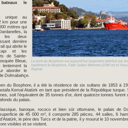
bateaux le
it unique au
2 km pour une
000 mètres qui
ardanelles, la
re les deux
ssant derrière
ail qui abrite le
kapı et les
ets de Sainte-
Mosquée Bleue,
Le pont du Bosphore est aujourd’hui largement détrôné par l
e lentement la
hardiment le Bosphore, Fatih Sultan Mehmet (1090 m) et Yav
Raynal.
our aborder le
 de Dolmabahçe.
en du Bosphore, il a été la résidence de six sultans de 1853 à 1922,
tafa Kemal Atatürk en tant que président de la République turque. S
nes, soit l'équivalent de 35 tonnes d'or, dont quatorze tonnes furent u
afonds du palais.
oclassique, baroque, rococo et bien sûr ottomane, le palais de 
uperficie de 45 000 m², il comporte 285 pièces, 44 salles, 6 ham
’Atatürk, le père des Turcs et de la patrie, il y mourut le 10 novem
ore visibles et se visitent.