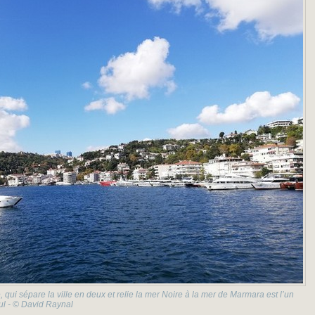
 qui sépare la ville en deux et relie la mer Noire à la mer de Marmara est l’un
ul - © David Raynal