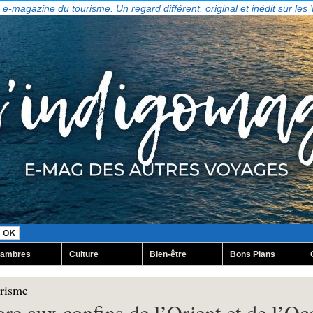
, e-magazine du tourisme. Un regard différent, original et inédit sur les
ambres
Culture
Bien-être
Bons Plans
urisme
e aux confins de l’Orient et de l’Oc