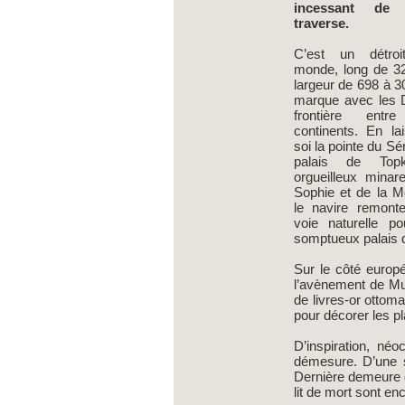
incessant de 
traverse.
C’est un détro
monde, long de 3
largeur de 698 à 3
marque avec les D
frontière ent
continents. En lai
soi la pointe du Sér
palais de Top
orgueilleux minar
Sophie et de la 
le navire remont
voie naturelle p
somptueux palais
Sur le côté europé
l’avènement de Mus
de livres-or ottoma
pour décorer les pl
D’inspiration, né
démesure. D’une s
Dernière demeure d
lit de mort sont enc