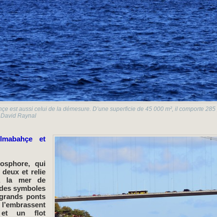
e est aussi celui de la démesure. D’une superficie de 45 000 m², il comporte 285
© David Raynal
olmabahçe et
osphore, qui
 deux et relie
à la mer de
 des symboles
s grands ponts
embrassent
 et un flot