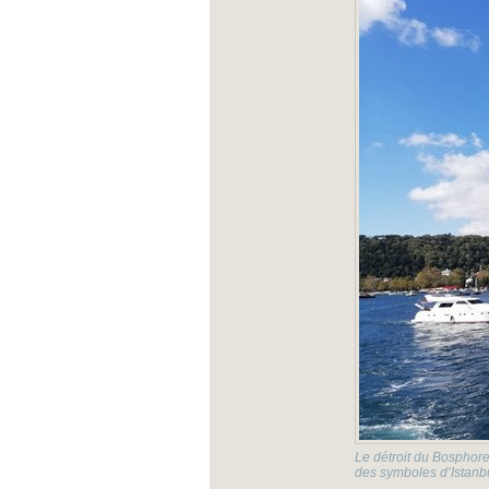
Le détroit du Bosphore,
des symboles d’Istanb