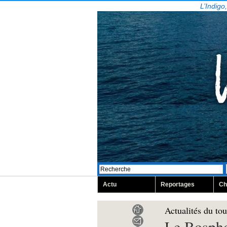
L’Indigo
Actu
Reportages
Ch
Actualités du to
Le Bosphor