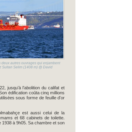
es deux autres ouvrages qui enjambent
uz Sultan Selim (1408 m) @ David
 jusqu’à l’abolition du califat et
on édification coûta cinq millions
tilisées sous forme de feuille d'or
Dolmabahçe est aussi celui de la
mams et 68 cabinets de toilette.
bre 1938 à 9h05. Sa chambre et son