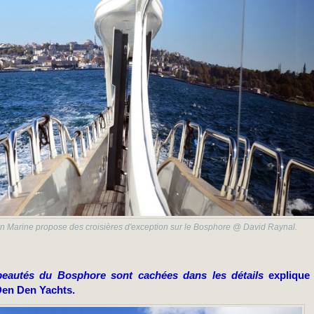
Marine propose des croisières d'exception sur le Bosphore @ David Raynal.
beautés du Bosphore sont cachées dans les détails
explique 
 Den Den Yachts.