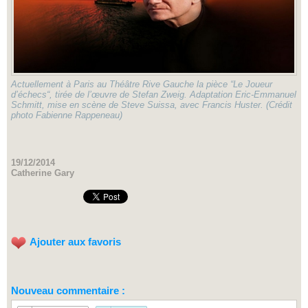
Actuellement à Paris au Théâtre Rive Gauche la pièce “Le Joueur
d’échecs“, tirée de l’œuvre de Stefan Zweig. Adaptation Eric-Emmanuel
Schmitt, mise en scène de Steve Suissa, avec Francis Huster. (Crédit
photo Fabienne Rappeneau)
19/12/2014
Catherine Gary
Ajouter aux favoris
Nouveau commentaire :