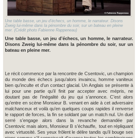
Une table basse, un jeu d’échecs, un homme, le narrateur. Disons
Zweig lui-même dans la pénombre du soir, sur un bateau en pleine
mer. (Crédit photo Fabienne Rappeneau)
Une table basse, un jeu d’échecs, un homme, le narrateur.
Disons Zweig lui-même dans la pénombre du soir, sur un
bateau en pleine mer.
Le récit commence par la rencontre de Csentovic, un champion
du monde des échecs jusqu’alors invaincu, homme vaniteux
bien qu’inculte et d’un contact glacial. Un Anglais se présente à
lui pour une partie qu’il finit par accepter avec mépris, ne
doutant pas de l’inégalité du jeu qui s’annonce. C’est alors
qu’entre en scène Monsieur B. venant en aide à cet adversaire
malchanceux et voilà qu’en quelques coups rapides il renverse
le rapport de forces, la fin se soldant par un match nul. Un duel
serré s’engage alors dans la revanche demandée par
Csentovic mais alors, Monsieur B s’échauffe, tout en répliquant
avec virtuosité. Ses yeux frôlent le délire tandis qu’il bouge ses
pions comme s’il connaissait d’avance toutes les combinaisons