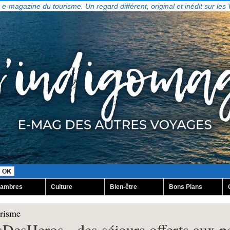
, e-magazine du tourisme. Un regard différent, original et inédit sur les
ambres
Culture
Bien-être
Bons Plans
urisme
DesHeros - des séjours offerts aux p