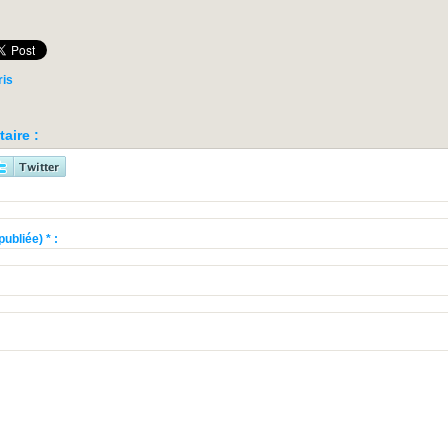
ris
aire :
ubliée) * :