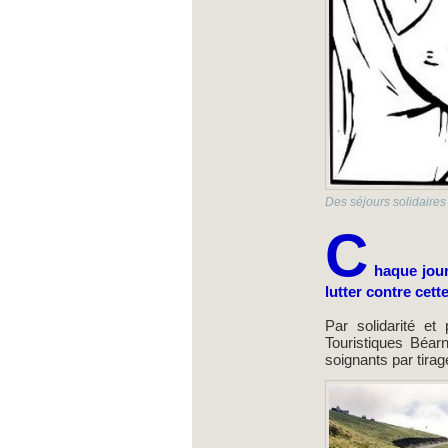
Des séjours solidaire
C
haque jour
lutter contre cet
Par solidarité et
Touristiques Béar
soignants par tira