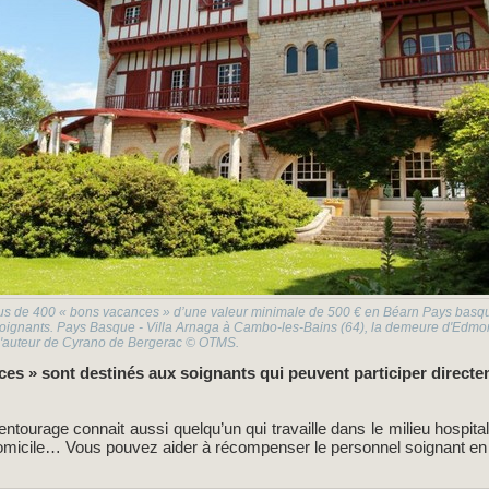
lus de 400 « bons vacances » d’une valeur minimale de 500 € en Béarn Pays basq
x soignants. Pays Basque - Villa Arnaga à Cambo-les-Bains (64), la demeure d'Edm
l'auteur de Cyrano de Bergerac © OTMS.
es » sont destinés aux soignants qui peuvent participer direct
tourage connait aussi quelqu’un qui travaille dans le milieu hospital
omicile… Vous pouvez aider à récompenser le personnel soignant en 