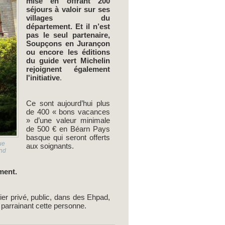
mise en offrant 200
séjours à valoir sur ses
villages du
département. Et il n’est
pas le seul partenaire,
Soupçons en Jurançon
ou encore les éditions
du guide vert Michelin
rejoignent également
l'initiative
.
Ce sont aujourd’hui plus
de 400 « bons vacances
» d’une valeur minimale
de 500 € en Béarn Pays
basque qui seront offerts
ue
aux soignants.
ond
ement.
ier privé, public, dans des Ehpad,
parrainant cette personne.