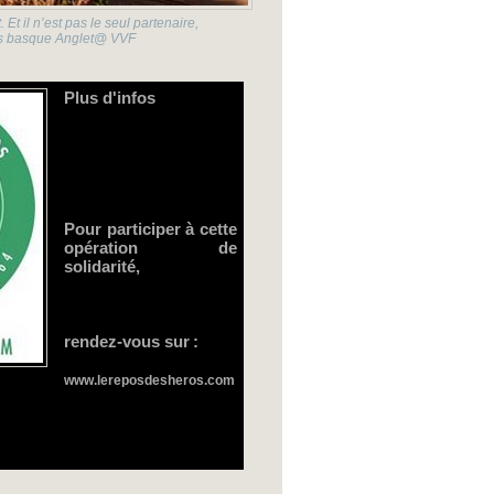
Et il n’est pas le seul partenaire,
ays basque Anglet@ VVF
Plus d'infos
Pour participer à cette
opération de
solidarité,
rendez-vous sur
:
www.lereposdesheros.com