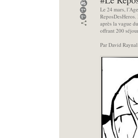
Le 24 mars, l’Age
ReposDesHeros. Il
après la vague d
offrant 200 séjou
Par David Raynal