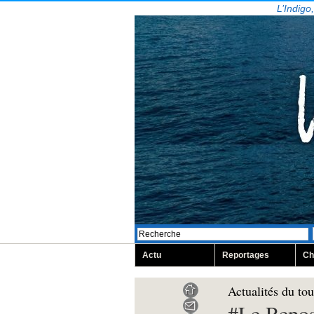
L’Indigo
Actu
Reportages
Ch
Actualités du to
#Le Repos