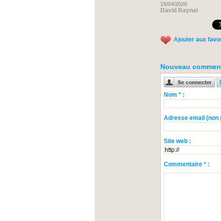
15/04/2020
David Raynal
Ajouter aux favo
Nouveau comment
Nom * :
Adresse email (non p
Site web :
Commentaire * :