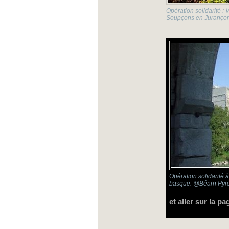
Opération solidarité : 
Soupçons en Jurançon 
Opération solidarité à
basque. @Béarn Pyré
et aller sur la pa