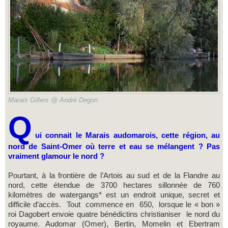
Marais Gillers @ André Degon
Q
ui connait le Marais audomarois, cette région, au
nord de Saint-Omer où terre et eau se mélangent ? Pas
vraiment glamour le nord ?
Pourtant, à la frontière de l’Artois au sud et de la Flandre au
nord, cette étendue de 3700 hectares sillonnée de 760
kilomètres de watergangs* est un endroit unique, secret et
difficile d’accès. Tout commence en 650, lorsque le « bon »
roi Dagobert envoie quatre bénédictins christianiser le nord du
royaume. Audomar (Omer), Bertin, Momelin et Ebertram