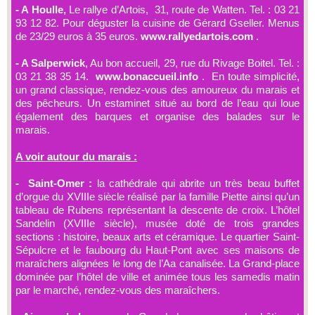
- A Houlle,
Le rallye d’Artois, 31, route de Watten. Tel. : 03 21
93 12 82. Pour déguster la cuisine de Gérard Gseller. Menus
de 23/29 euros à 35 euros.
www.rallyedartois.com
.
- A Salperwick
, Au bon accueil, 29, rue du Rivage Boitel. Tel. :
03 21 38 35 14.
www.bonaccueil.info
. En toute simplicité,
un grand classique, rendez-vous des amoureux du marais et
des pêcheurs. Un estaminet situé au bord de l’eau qui loue
également des barques et organise des balades sur le
marais.
A voir autour du marais :
- Saint-Omer :
la cathédrale qui abrite un très beau buffet
d’orgue du XVIIIe siècle réalisé par la famille Piette ainsi qu’un
tableau de Rubens représentant la descente de croix. L’hôtel
Sandelin (XVIIIe siècle), musée doté de trois grandes
sections : histoire, beaux arts et céramique. Le quartier Saint-
Sépulcre et le faubourg du Haut-Pont avec ses maisons de
maraîchers alignées le long de l’Aa canalisée. La Grand-place
dominée par l’hôtel de ville et animée tous les samedis matin
par le marché, rendez-vous des maraîchers.