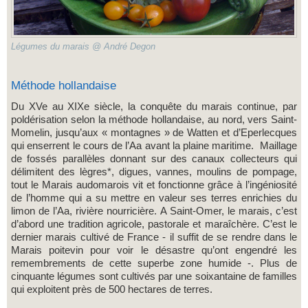
Légumes du marais @ André Degon
Méthode hollandaise
Du XVe au XIXe siècle, la conquête du marais continue, par
poldérisation selon la méthode hollandaise, au nord, vers Saint-
Momelin, jusqu’aux « montagnes » de Watten et d’Eperlecques
qui enserrent le cours de l’Aa avant la plaine maritime. Maillage
de fossés parallèles donnant sur des canaux collecteurs qui
délimitent des lègres*, digues, vannes, moulins de pompage,
tout le Marais audomarois vit et fonctionne grâce à l’ingéniosité
de l’homme qui a su mettre en valeur ses terres enrichies du
limon de l’Aa, rivière nourricière. A Saint-Omer, le marais, c’est
d’abord une tradition agricole, pastorale et maraîchère. C’est le
dernier marais cultivé de France - il suffit de se rendre dans le
Marais poitevin pour voir le désastre qu’ont engendré les
remembrements de cette superbe zone humide -. Plus de
cinquante légumes sont cultivés par une soixantaine de familles
qui exploitent près de 500 hectares de terres.