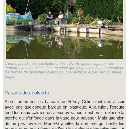
C’est le paradis des pêcheurs et des colverts qui se disputent un
territoire avec les bécassines pendant que les poules d’eau empruntent
les feuilles de nénuphars blancs pour se déplacer à pied sec @ André
Degon
Paradis des colverts
Alors forcément les bateaux de Rémy Colin n’ont rien à voir
avec une quelconque barque en plastique. A la ruie*, l’escute
fend les eaux calmes du Zieux avec pour seul bruit, celui de la
perche qui s’enfonce dans la vase pour pousser. Mais attention
de ne pas réveiller Marie-Grauette, la sorcière qui hante les
marais et attire au fonds de l’eau les enfants désobéissants. A