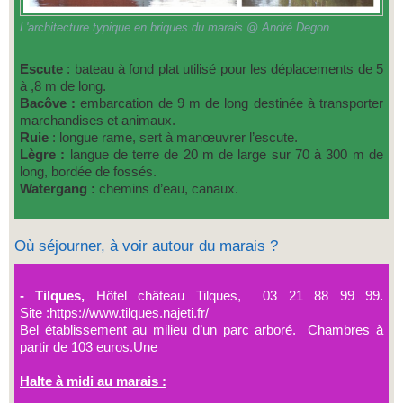
L'architecture typique en briques du marais @ André Degon
Escute
: bateau à fond plat utilisé pour les déplacements de 5
à ,8 m de long.
Bacôve :
embarcation de 9 m de long destinée à transporter
marchandises et animaux.
Ruie
: longue rame, sert à manœuvrer l’escute.
Lègre :
langue de terre de 20 m de large sur 70 à 300 m de
long, bordée de fossés.
Watergang :
chemins d’eau, canaux.
Où séjourner, à voir autour du marais ?
- Tilques,
Hôtel château Tilques, 03 21 88 99 99.
Site :https://www.tilques.najeti.fr/
Bel établissement au milieu d’un parc arboré. Chambres à
partir de 103 euros.Une
Halte à midi au marais :