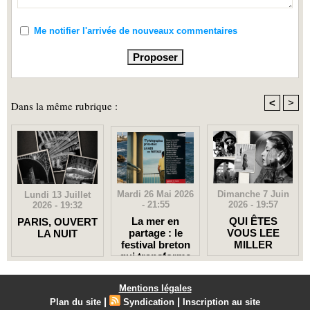
Me notifier l'arrivée de nouveaux commentaires
<
>
Dans la même rubrique :
Mardi 26 Mai 2026
Dimanche 7 Juin
Lundi 13 Juillet
- 21:55
2026 - 19:57
2026 - 19:32
La mer en
QUI ÊTES
PARIS, OUVERT
partage : le
VOUS LEE
LA NUIT
festival breton
MILLER
qui transforme
un port en
galerie à ciel
Mentions légales
ouvert
|
|
Plan du site
Syndication
Inscription au site