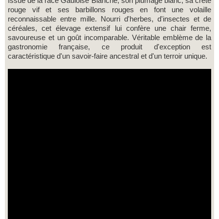
Issue de la race Gauloise Blanche, son plumage blanc, sa crête
rouge vif et ses barbillons rouges en font une volaille
reconnaissable entre mille. Nourri d'herbes, d'insectes et de
céréales, cet élevage extensif lui confère une chair ferme,
savoureuse et un goût incomparable. Véritable emblème de la
gastronomie française, ce produit d'exception est
caractéristique d'un savoir-faire ancestral et d'un terroir unique.