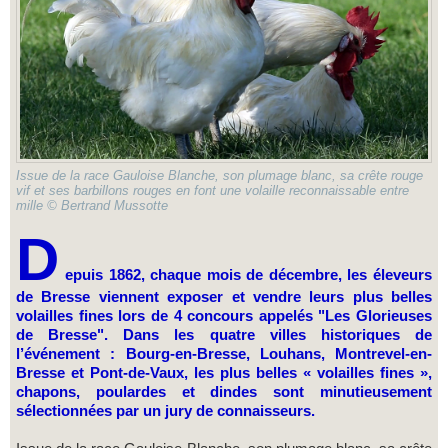
Issue de la race Gauloise Blanche, son plumage blanc, sa crête rouge
vif et ses barbillons rouges en font une volaille reconnaissable entre
mille © Bertrand Mussotte
D
epuis 1862, chaque mois de décembre, les éleveurs
de Bresse viennent exposer et vendre leurs plus belles
volailles fines lors de 4 concours appelés "Les Glorieuses
de Bresse". Dans les quatre villes historiques de
l’événement : Bourg-en-Bresse, Louhans, Montrevel-en-
Bresse et Pont-de-Vaux, les plus belles « volailles fines »,
chapons, poulardes et dindes sont minutieusement
sélectionnées par un jury de connaisseurs.