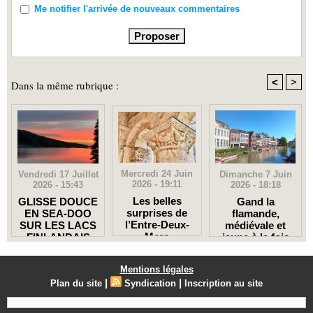
Me notifier l'arrivée de nouveaux commentaires
<
>
Dans la même rubrique :
Mercredi 24 Juin
Dimanche 7 Juin
Vendredi 17 Juillet
2026 - 19:11
2026 - 18:18
2026 - 15:43
Les belles
Gand la
GLISSE DOUCE
surprises de
flamande,
EN SEA-DOO
l’Entre-Deux-
médiévale et
SUR LES LACS
Mers
jeune à la fois
FINLANDAIS
Mentions légales
|
|
Plan du site
Syndication
Inscription au site