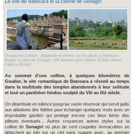
Le site de Batesara et la colline de Sonagiri
De gauche à droite : Baignade et prières sur les ghats à Batesara;
Berger au pied de Sonagiri, 108 temples jaïns blancs (Crédit photos
Fabrice Dimier)
Au sommet d’une colline, à quelques kilomètres de
Gwalior, le site romantique de Batesara a résisté au temps
dans la multitude des temples abandonnés à leur solitude
et tout un panthéon hindou sculpté du VIè au IXè siècle.
On déambule en silence jusqu’au vaste réservoir qui servit jadis
aux ablutions des fidèles pour échanger quelques mots avec un
improbable gardien qui protège encore ces lieux bénis des
pilleurs éventuels... Autres croyances autres styles sur la
colline de
Sonagiri
où plus de cent coupoles immaculées se
détachent au loin sur un ciel sans nuages avec, au premier