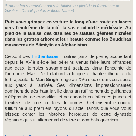
Statues jaïns creusées dans la falaise au pied de la forteresse de
Gwalior ; (Crédit photos Fabrice Dimier)
Puis vous grimpez en voiture le long d’une route en lacets
vers l’emblème de la cité, la vaste citadelle médiévale.
Au
pied de la falaise, des dizaines de statues géantes nichées
dans les grottes arborent leur beauté comme les Bouddhas
massacrés de Bâmiyân en Afghanistan.
Ce sont des
Tirthankaras,
maîtres jaïns de pierre, accueillant
depuis le XVIè siècle les pèlerins venus faire leurs offrandes
aux deux temples savamment sculptés dans l’enceinte de
l’acropole. Mais c’est d’abord la longue et haute silhouette du
fort rajpoute, le
Man Singh,
érigé au XVè siècle, qui vous saute
aux yeux à l’arrivée. Ses dimensions impressionnantes
dominent de très haut la ville dans un raffinement de guirlandes
d’éléphants, de crocodiles et de canards en faïences jaunes et
bleutées, de tours coiffées de dômes. Cet ensemble unique
s’illumine aux premiers rayons du soleil tandis que vous vous
laissez conter les histoires héroïques de cette dynastie
régnante qui sut alterner art de vivre et combats guerriers.