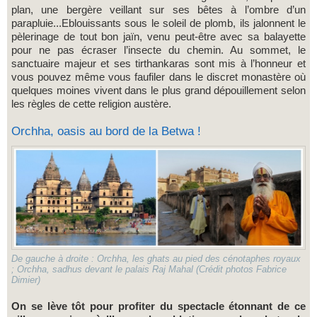
plan, une bergère veillant sur ses bêtes à l’ombre d’un
parapluie...Eblouissants sous le soleil de plomb, ils jalonnent le
pèlerinage de tout bon jaïn, venu peut-être avec sa balayette
pour ne pas écraser l’insecte du chemin. Au sommet, le
sanctuaire majeur et ses tirthankaras sont mis à l’honneur et
vous pouvez même vous faufiler dans le discret monastère où
quelques moines vivent dans le plus grand dépouillement selon
les règles de cette religion austère.
Orchha, oasis au bord de la Betwa !
De gauche à droite : Orchha, les ghats au pied des cénotaphes royaux
; Orchha, sadhus devant le palais Raj Mahal (Crédit photos Fabrice
Dimier)
On se lève tôt pour profiter du spectacle étonnant de ce