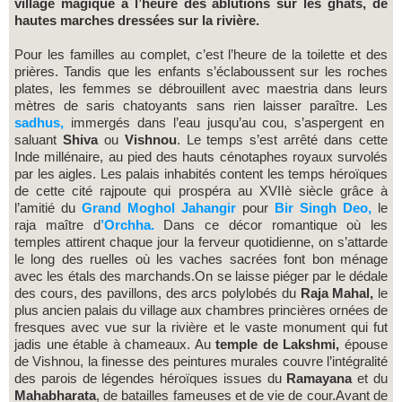
village magique à l’heure des ablutions sur les ghats, de
hautes marches dressées sur la rivière.
Pour les familles au complet, c’est l’heure de la toilette et des
prières. Tandis que les enfants s’éclaboussent sur les roches
plates, les femmes se débrouillent avec maestria dans leurs
mètres de saris chatoyants sans rien laisser paraître. Les
sadhus,
immergés dans l’eau jusqu’au cou, s’aspergent en
saluant
Shiva
ou
Vishnou
. Le temps s’est arrêté dans cette
Inde millénaire, au pied des hauts cénotaphes royaux survolés
par les aigles. Les palais inhabités content les temps héroïques
de cette cité rajpoute qui prospéra au XVIIè siècle grâce à
l’amitié du
Grand Moghol Jahangir
pour
Bir Singh Deo,
le
raja maître d
’Orchha.
Dans ce décor romantique où les
temples attirent chaque jour la ferveur quotidienne, on s’attarde
le long des ruelles où les vaches sacrées font bon ménage
avec les étals des marchands.On se laisse piéger par le dédale
des cours, des pavillons, des arcs polylobés du
Raja Mahal,
le
plus ancien palais du village aux chambres princières ornées de
fresques avec vue sur la rivière et le vaste monument qui fut
jadis une étable à chameaux. Au
temple de Lakshmi,
épouse
de Vishnou, la finesse des peintures murales couvre l’intégralité
des parois de légendes héroïques issues du
Ramayana
et du
Mahabharata
, de batailles fameuses et de vie de cour.Avant de