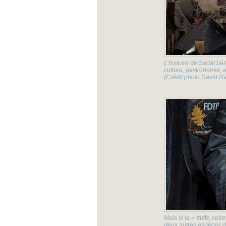
L’histoire de Sarlat bé
culture, gastronomie, a
(Crédit photo David Ra
Mais si la « truffe no
deux autres espèces de t