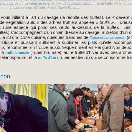
ubtils, et qui se vend au tiers du prix de la melanosporum, et la truffe d’été (Tube
mme fraîche et crue. (Crédit photos David Raynal)
 vous initient à l’art du cavage (la récolte des truffes). Le
« caveur 
de végétation autour des arbres truffiers appelée
« brûlis ».
Il creuse
es (une espèce qui pond ses œufs au-dessus de la truffe). Les
ffes) s’accompagnent d’un chien dressé au cavage, autrefois d’un co
e 5 à 30 cm. Côté cuisine, quelques tranches de
(so
Tuber melanosporum
istique et puissant suffisent à sublimer les plats qu’elle accompa
plus renommée, on trouve aussi fréquemment en Périgord Noir deux 
: la
(Tuber brumale), autre truffe d’hiver avec des arôme
truffe brumale
 melanosporum, et la
(Tuber aestivum) qui se consomme fraî
truffe d’été
gnon