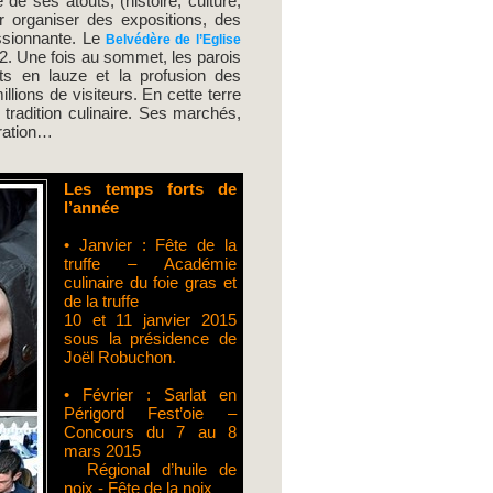
de ses atouts, (histoire, culture,
ur organiser des expositions, des
ssionnante. Le
Belvédère de l’Eglise
2. Une fois au sommet, les parois
ts en lauze et la profusion des
ions de visiteurs. En cette terre
 tradition culinaire. Ses marchés,
tration…
Les temps forts de
l’année
• Janvier : Fête de la
truffe – Académie
culinaire du foie gras et
de la truffe
10 et 11 janvier 2015
sous la présidence de
Joël Robuchon.
• Février : Sarlat en
Périgord Fest’oie –
Concours du 7 au 8
mars 2015
Régional d’huile de
noix - Fête de la noix