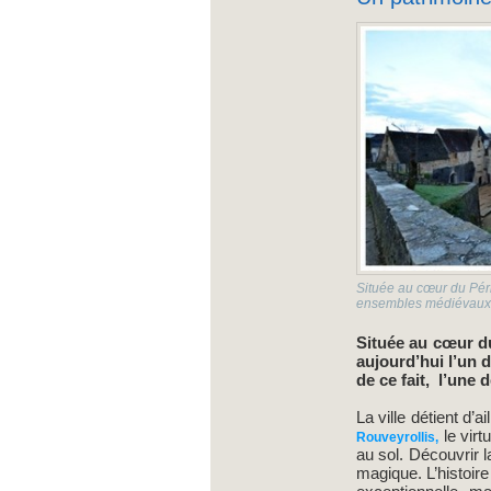
Située au cœur du Périg
ensembles médiévaux g
Située au cœur du
aujourd’hui l’un
de ce fait, l’une 
La ville détient d’
le virt
Rouveyrollis,
au sol. Découvrir l
magique. L’histoire