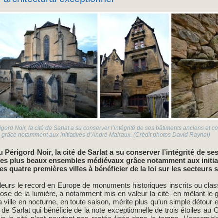
ord Noir, la cité de Sarlat a su conserver l’intégrité de ses bâtiments anciens et c
râce notamment aux initiatives d’André Malraux. (Crédit photos David Raynal)
 Périgord Noir, la cité de Sarlat a su conserver l’intégrité de se
 des plus beaux ensembles médiévaux grâce notamment aux initia
des quatre premières villes à bénéficier de la loi sur les secteurs
ailleurs le record en Europe de monuments historiques inscrits ou class
uose de la lumière, a notamment mis en valeur la cité en mêlant le ga
a ville en nocturne, en toute saison, mérite plus qu’un simple détour
 de Sarlat qui bénéficie de la note exceptionnelle de trois étoiles au