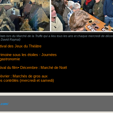
états lors du Marché de la Truffe qui a lieu tous les ans et chaque mercredi de déc
os David Raynal)
estival des Jeux du Théâtre
rimoine sous les étoiles - Journées
 gastronomie
ival du film• Décembre : Marché de Noël
évrier : Marchés de gros aux
s contrôlés (mercredi et samedi)
e.com/