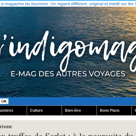
, e-magazine du tourisme. Un regard différent, original et inédit sur les
ambres
Culture
Bien-être
Bons Plans
urisme
 truffes de Sarlat : à la poursuite du