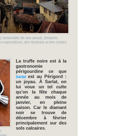
 L’ensemble de ses atouts, (histoire,
 expositions, des festivals et des visites
La truffe noire est à la
gastronomie
périgourdine ce que
est au Périgord :
Sarlat
un joyau. À Sarlat, on
lui voue un tel culte
qu’on la fête chaque
année au mois de
janvier, en pleine
saison. Car le diamant
noir se trouve de
décembre à février
principalement sur des
sols calcaires
.
r
hiver