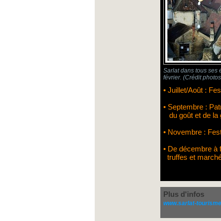
Sarlat dans tous ses 
février. (Crédit phot
• Juillet/Août : F
• Septembre : Pat
du goût et de la
• Novembre : Fest
• De décembre à f
truffes et marché
Plus d'infos
www.
sarlat
-tourism