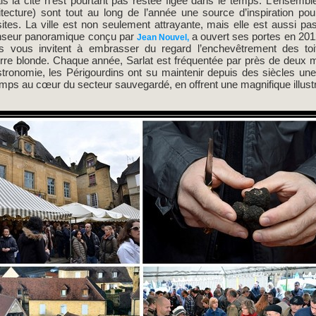
is la cité n’est pourtant pas restée figée dans le temps. L’ensemble 
tecture) sont tout au long de l’année une source d’inspiration po
isites. La ville est non seulement attrayante, mais elle est aussi pa
nseur panoramique conçu par
a ouvert ses portes en 201
Jean Nouvel,
es vous invitent à embrasser du regard l’enchevêtrement des toi
e blonde. Chaque année, Sarlat est fréquentée par près de deux mill
stronomie, les Périgourdins ont su maintenir depuis des siècles une
emps au cœur du secteur sauvegardé, en offrent une magnifique illus