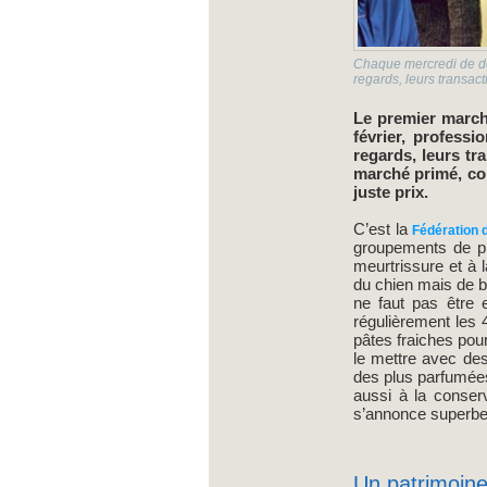
Chaque mercredi de déc
regards, leurs transac
Le premier march
février, profess
regards, leurs tr
marché primé, con
juste prix.
C’est la
Fédération d
groupements de pro
meurtrissure et à l
du chien mais de b
ne faut pas être 
régulièrement les 
pâtes fraiches pou
le mettre avec des
des plus parfumées
aussi à la conserv
s’annonce superbe,
Un patrimoine