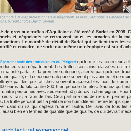
embre à février, professionnels et négociants se retrouvent sous les arcades de la 
tions. (Crédit photos David Raynal)
é de gros aux truffes d’Aquitaine a été créé à Sarlat en 2009.
ionnels et négociants se retrouvent sous les arcades de la mai
ansactions. Le marché de détail de Sarlat qui se tient tous les
trôlé et encadré, de sorte que même un néophyte est sûr d’ache
qui forme les contrôleurs e
épartementale des trufficulteurs du Périgord
ducteurs du département. Les truffes sont ainsi classées en trois 
a maturité parfaite ; la première catégorie, altérée par quelques tro
onne qualité, et la seconde catégorie souvent plus abimée et de moind
effrayé par les prix affichés souvent inaccessibles pour le com
400 euros du kilo contre 800 € en période de fêtes. Sachez qu’il es
r quatre personnes avec seulement 50 g du divin champignon. Pour le
 œufs frais, à l’abri de l’air. Cela parfume ces derniers et permet 
. La truffe perdant petit à petit de son humidité en même temps que 
er dans du riz qui captera l’une et l’autre. De l’avis de tous les 
 aussi bien en termes de quantité que de qualité, ce qui devrait méca
 architectural exceptionnel