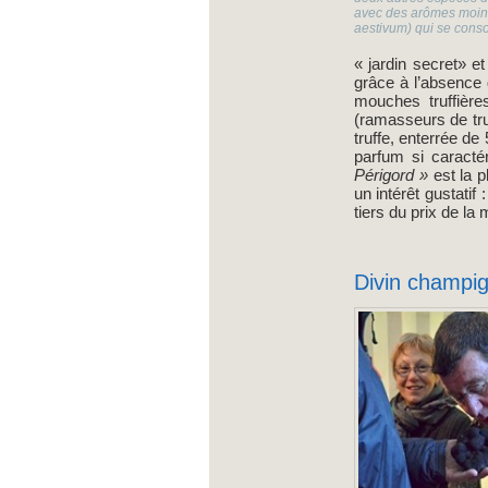
avec des arômes moins s
aestivum) qui se conso
« jardin secret» et
grâce à l’absence 
mouches truffièr
(ramasseurs de tru
truffe, enterrée d
parfum si caractér
Périgord »
est la 
un intérêt gustatif 
tiers du prix de la
Divin champi