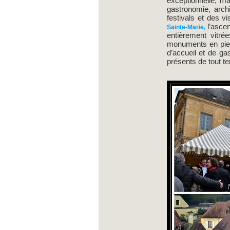
exceptionnelle, ma
gastronomie, archi
festivals et des v
l’asce
Sainte-Marie,
entièrement vitré
monuments en pierr
d’accueil et de ga
présents de tout t