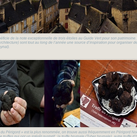
néficie de la note exceptionnelle de trois étoiles au Guide Vert pour son patrimoine.
rchitecture) sont tout au long de l’année une source d’inspiration pour organiser des
ynal).
ire du Périgord » est la plus renommée, on trouve aussi fréquemment en Périgord Noi
ruffes qui ont un intérêt gustatif : la truffe brumale (Tuber brumale), autre truffe d’