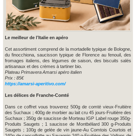
Le meilleur de l’Italie en apéro
Cet assortiment comprend de la mortadelle typique de Bologne,
du finocchiona, saucisson typique de Florence au fenouil, des
fromages italiens, des légumes de saison, des biscuits salés
artisanaux et des crèmes à tartiner bio.
Plateau Primavera Amarsi apéro italien
Prix : 85€
https://amarsi-aperitivo.com/
Les délices de Franche-Comté
Dans ce coffret vous trouverez 500g de comté vieux-Fruitière
des Suchaux ; 400g de morbier au lait cru 45 jours-Fruitière des
Suchaux ; 350g de saucisse de Morteau IGP Label rouge 350g-
Produits Saugets ; 1 saucisse de Montbéliard 300 g-Produits
Saugets ; 100g de gelée de vin jaune-Au Comtois Courtois et
240g de cancoillotte au Savagnin 240 g-Fruitière des Vallons de