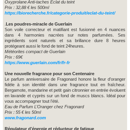
Oxyprolane Anti-taches Eclat du teint
Prix : 32,88 € les 500ml
https://biorecherche.fr/categorie-produit/eclat-du-teint/
.
Les poudres-miracle de Guerlain
Son voile correcteur et matifiant est fusionné en 4 nuances
dans 4 harmonies nacrées sur notes parfumées. Ses
ingrédients sont naturels et sa brillance dure 8 heures
protégeant aussi le fond de teint 24heures.
Météorites compact de Guerlain
Prix : 69€
https://www.guerlain.com/fr/fr-fr
Une nouvelle fragrance pour son Centenaire
Le parfum anniversaire de Fragonard honore la fleur d’oranger
fidèle à son identité dans une fragrance tout en fraîcheur.
Bergamote, mandarine et petit gain citronnier en entrée évoluent
en lavande et cyprès sur un fond de muscs blancs. Idéal pour
vous accompagner tout l’été.
Eau de Parfum L’Oranger chez Fragonard
Prix : 55 € les 50ml
www.fragonard.com
Régulateur d’énergie et réducteur de fatigue