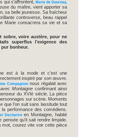
 qui s’affrontent,
Marie de Gournay,
euse du maître, vient apporter sa
n, sa belle jeunesse. Sa fraîcheur
rillante controverse, beau rappel
ue Marie consacrera sa vie et sa
 sobre, voire austère, pour ne
tails superflus l’exigence des
n pur bonheur.
ne est à la mode et c’est une
irectement inspiré par son œuvre.
nous régalait avec
oine Compagnon
 avec Montaigne
confirmant ainsi
 penseur du XVIè siècle. La pièce
s personnages sur scène. Moments
ce que l’on suit sans lassitude tout
à la performance des comédiens.
en Montaigne, habité
l Dechartre
e pensée qu’il sait rendre limpide.
 mot, courez vite voir cette pièce