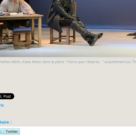
rien Melin, Katia Miran dans la pièce " Parce que c'était lui..." actuellement au T
ris
aire :