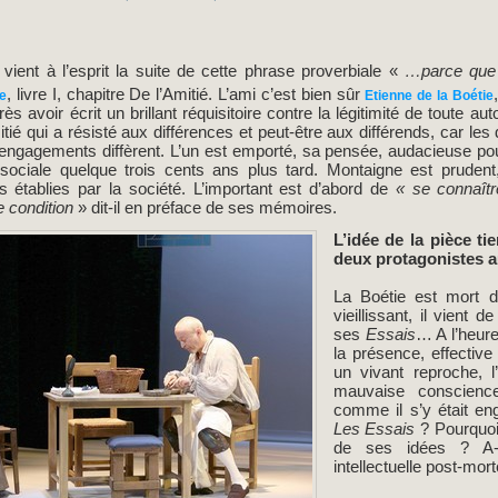
ient à l’esprit la suite de cette phrase proverbiale «
…parce que 
, livre I, chapitre De l’Amitié. L’ami c’est bien sûr
e
Etienne de la Boétie
s avoir écrit un brillant réquisitoire contre la légitimité de toute auto
tié qui a résisté aux différences et peut-être aux différends, car 
 engagements diffèrent. L’un est emporté, sa pensée, audacieuse pour
n sociale quelque trois cents ans plus tard. Montaigne est prudent
s établies par la société. L’important est d’abord de
« se connaît
e condition
» dit-il en préface de ses mémoires.
L’idée de la pièce ti
deux protagonistes 
La Boétie est mort d
vieillissant, il vient
ses
Essais
… A l’heure
la présence, effecti
un vivant reproche, 
mauvaise conscience.
comme il s’y était en
Les Essais
? Pourquoi 
de ses idées ? A-t
intellectuelle post-mor