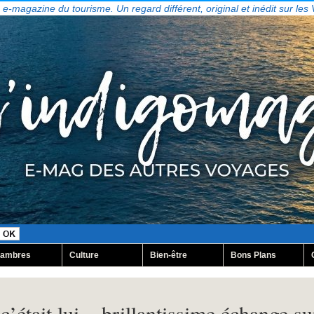
, e-magazine du tourisme. Un regard différent, original et inédit sur les
ambres
Culture
Bien-être
Bons Plans
c’était lui... brillantissime échange s