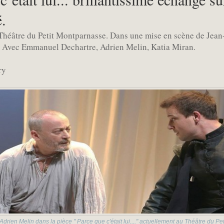
é.
Théâtre du Petit Montparnasse. Dans une mise en scène de Jean-
r. Avec Emmanuel Dechartre, Adrien Melin, Katia Miran.
ry
rien Melin dans la pièce " Parce que c'était lui...." actuellement au Théâtre du P