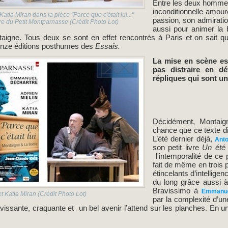
Entre les deux hommes
inconditionnelle amour
tia Miran dans la pièce "Parce que c'était lui..."
passion, son admiratio
e du Petit Montparnasse (Crédit Photo Lot)
aussi pour animer la b
aigne. Tous deux se sont en effet rencontrés à Paris et on sait q
 onze éditions posthumes des
Essais.
La mise en scène est
pas distraire en dé
répliques qui sont u
Décidément, Montaig
chance que ce texte d
L’été dernier déjà,
Ant
son petit livre
Un été
l'intemporalité de ce
fait de même en troi
étincelants d’intelligen
du long grâce aussi 
Bravissimo à
Emmanue
 Katia Miran (Crédit Photo Lot)
par la complexité d’un
vissante, craquante et un bel avenir l’attend sur les planches. En un