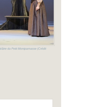
héâtre du Petit Montparnasse (Crédit