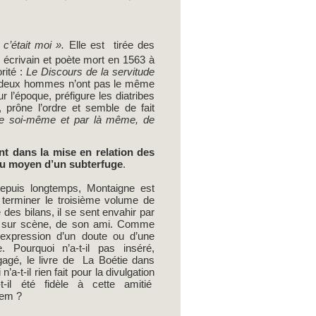
c’était moi ».
Elle est tirée des
, écrivain et poète mort en 1563 à
rité :
Le Discours de la servitude
les deux hommes n’ont pas le même
 l’époque, préfigure les diatribes
, prône l’ordre et semble de fait
re soi-même et par là même, de
ent dans la mise en relation des
au moyen d’un subterfuge
.
epuis longtemps, Montaigne est
 de terminer le troisième volume de
 des bilans, il se sent envahir par
ve sur scène, de son ami. Comme
l’expression d’un doute ou d’une
 Pourquoi n’a-t-il pas inséré,
gagé, le livre de La Boétie dans
n’a-t-il rien fait pour la divulgation
-il été fidèle à cette amitié
tem ?