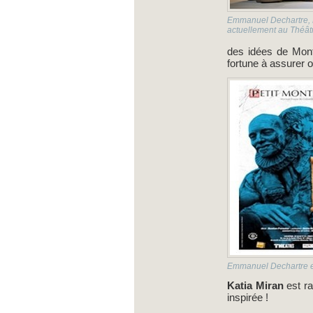
Emmanuel Dechartre, Ka
actuellement au Théâtr
des idées de Mont
fortune à assurer
Emmanuel Dechartre et
Katia Miran
est ra
inspirée !