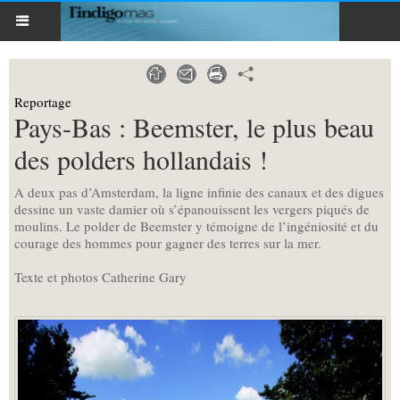
Reportage
Pays-Bas : Beemster, le plus beau
des polders hollandais !
A deux pas d’Amsterdam, la ligne infinie des canaux et des digues
dessine un vaste damier où s’épanouissent les vergers piqués de
moulins. Le polder de Beemster y témoigne de l’ingéniosité et du
courage des hommes pour gagner des terres sur la mer.
Texte et photos Catherine Gary