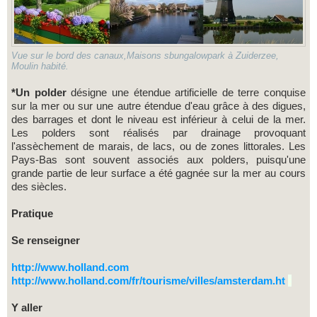
Vue sur le bord des canaux,Maisons sbungalowpark à Zuiderzee,
Moulin habité.
*Un polder
désigne une étendue artificielle de terre conquise
sur la mer ou sur une autre étendue d'eau grâce à des digues,
des barrages et dont le niveau est inférieur à celui de la mer.
Les polders sont réalisés par drainage provoquant
l'assèchement de marais, de lacs, ou de zones littorales. Les
Pays-Bas sont souvent associés aux polders, puisqu'une
grande partie de leur surface a été gagnée sur la mer au cours
des siècles.
Pratique
Se renseigner
http://www.holland.com
http://www.holland.com/fr/tourisme/villes/amsterdam.ht
:
Y aller