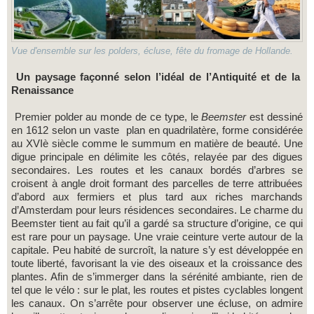
Vue d'ensemble sur les polders, écluse, fête du fromage de Hollande.
Un paysage façonné selon l’idéal de l’Antiquité et de la
Renaissance
Premier polder au monde de ce type, le
Beemster
est dessiné
en 1612 selon un vaste plan en quadrilatère, forme considérée
au XVIè siècle comme le summum en matière de beauté. Une
digue principale en délimite les côtés, relayée par des digues
secondaires. Les routes et les canaux bordés d’arbres se
croisent à angle droit formant des parcelles de terre attribuées
d’abord aux fermiers et plus tard aux riches marchands
d’Amsterdam pour leurs résidences secondaires. Le charme du
Beemster tient au fait qu’il a gardé sa structure d’origine, ce qui
est rare pour un paysage. Une vraie ceinture verte autour de la
capitale. Peu habité de surcroît, la nature s’y est développée en
toute liberté, favorisant la vie des oiseaux et la croissance des
plantes. Afin de s’immerger dans la sérénité ambiante, rien de
tel que le vélo : sur le plat, les routes et pistes cyclables longent
les canaux. On s’arrête pour observer une écluse, on admire