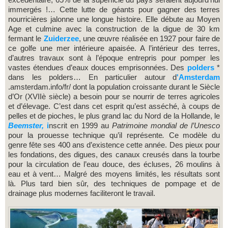
immergés !… Cette lutte de géants pour gagner des terres
nourricières jalonne une longue histoire. Elle débute au Moyen
Age et culmine avec la construction de la digue de 30 km
fermant le
Zuiderzee
, une œuvre réalisée en 1927 pour faire de
ce golfe une mer intérieure apaisée. A l’intérieur des terres,
d’autres travaux sont à l’époque entrepris pour pomper les
vastes étendues d’eaux douces emprisonnées. Des
polders
*
dans les polders… En particulier autour d
'Amsterdam
.amsterdam.info/fr/ dont la population croissante durant le Siècle
d’Or (XVIIè siècle) a besoin pour se nourrir de terres agricoles
et d’élevage. C’est dans cet esprit qu’est asséché, à coups de
pelles et de pioches, le plus grand lac du Nord de la Hollande, le
Beemster,
i
nscrit en 1999 au
Patrimoine mondial de l’Unesco
pour la prouesse technique qu’il représente
.
Ce modèle du
genre fête ses 400 ans d’existence cette année. Des pieux pour
les fondations, des digues, des canaux creusés dans la tourbe
pour la circulation de l’eau douce, des écluses, 26 moulins à
eau et à vent… Malgré des moyens limités, les résultats sont
là. Plus tard bien sûr, des techniques de pompage et de
drainage plus modernes faciliteront le travail.