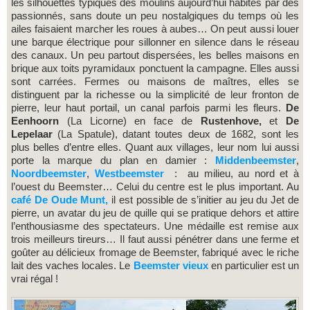
les silhouettes typiques des moulins aujourd’hui habités par des
passionnés, sans doute un peu nostalgiques du temps où les
ailes faisaient marcher les roues à aubes… On peut aussi louer
une barque électrique pour sillonner en silence dans le réseau
des canaux. Un peu partout dispersées, les belles maisons en
brique aux toits pyramidaux ponctuent la campagne. Elles aussi
sont carrées. Fermes ou maisons de maîtres, elles se
distinguent par la richesse ou la simplicité de leur fronton de
pierre, leur haut portail, un canal parfois parmi les fleurs.
De
Eenhoorn
(La Licorne) en face de
Rustenhove,
et
De
Lepelaar
(La Spatule), datant toutes deux de 1682, sont les
plus belles d’entre elles. Quant aux villages, leur nom lui aussi
porte la marque du plan en damier :
Middenbeemster
,
Noordbeemster
,
Westbeemster
: au milieu, au nord et à
l’ouest du Beemster… Celui du centre est le plus important. Au
café De Oude Munt,
il est possible de s’initier au jeu du Jet de
pierre, un avatar du jeu de quille qui se pratique dehors et attire
l’enthousiasme des spectateurs. Une médaille est remise aux
trois meilleurs tireurs… Il faut aussi pénétrer dans une ferme et
goûter au délicieux fromage de Beemster, fabriqué avec le riche
lait des vaches locales. Le
Beemster vieux
en particulier est un
vrai régal !