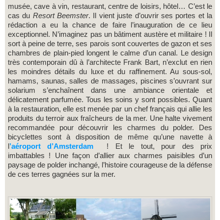
musée, cave à vin, restaurant, centre de loisirs, hôtel… C’est le
cas du
Resort Beemster
. Il vient juste d’ouvrir ses portes et la
rédaction a eu la chance de faire l’inauguration de ce lieu
exceptionnel. N’imaginez pas un bâtiment austère et militaire ! Il
sort à peine de terre, ses parois sont couvertes de gazon et ses
chambres de plain-pied longent le calme d’un canal. Le design
très contemporain dû à l’architecte Frank Bart, n’exclut en rien
les moindres détails du luxe et du raffinement. Au sous-sol,
hamams, saunas, salles de massages, piscines s’ouvrant sur
solarium s’enchaînent dans une ambiance orientale et
délicatement parfumée. Tous les soins y sont possibles. Quant
à la restauration, elle est menée par un chef français qui allie les
produits du terroir aux fraîcheurs de la mer. Une halte vivement
recommandée pour découvrir les charmes du polder. Des
bicyclettes sont à disposition de même qu’une navette à
l
’aéroport d’Amsterdam
! Et le tout, pour des prix
imbattables ! Une façon d’allier aux charmes paisibles d’un
paysage de polder inchangé, l’histoire courageuse de la défense
de ces terres gagnées sur la mer.