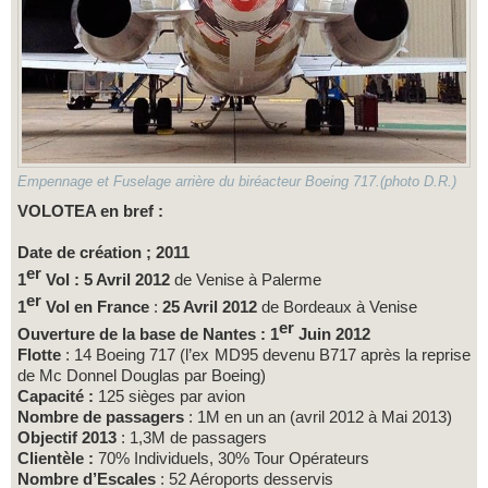
Empennage et Fuselage arrière du biréacteur Boeing 717.(photo D.R.)
VOLOTEA en bref :
Date de création ; 2011
er
1
Vol : 5 Avril 2012
de Venise à Palerme
er
1
Vol en France
:
25 Avril 2012
de Bordeaux à Venise
er
Ouverture de la base de Nantes : 1
Juin 2012
Flotte
: 14 Boeing 717 (l’ex MD95 devenu B717 après la reprise
de Mc Donnel Douglas par Boeing)
Capacité :
125 sièges par avion
Nombre de passagers
: 1M en un an (avril 2012 à Mai 2013)
Objectif 2013
: 1,3M de passagers
Clientèle :
70% Individuels, 30% Tour Opérateurs
Nombre d’Escales
: 52 Aéroports desservis