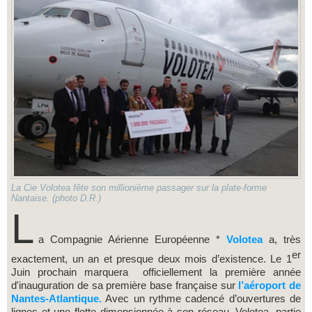
La Cie Volotea fête son millionième passager sur la plate-forme
Nantaise. (photo D.R.)
L
a Compagnie Aérienne Européenne *
Volotea
a, très
er
exactement, un an et presque deux mois d’existence. Le 1
Juin prochain marquera officiellement la première année
d'inauguration de sa première base française sur
l’aéroport de
Nantes-Atlantique.
Avec un rythme cadencé d’ouvertures de
lignes et une flotte dimensionnée à son réseau, Volotea, partie