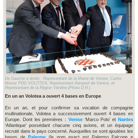
De Gauche à droite : Représentant de la Mairie de Venise, Carlos
Munoz PDG VOLOTEA, Représentant Aéroport de Venise, et
Représentant de la Région Vénétie.(Photo D.R.)
En un an Volotea a ouvert 4 bases en Europe
En un an, et pour confirmer sa vocation de compagnie
multinationale, Volotea a successivement ouvert 4 bases en
Europe. Dont les premières
: Venise
‘Marco Polo’ et
Nantes
‘Atlantique’ possédant chacune cinq avions, et un équipage
recruté dans le pays concerné. Auxquelles se sont ajoutées les
bases de
Palerme
(le nom exact est Palermo Falcone e