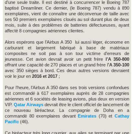
d’une seule traite. Il est destiné à concurrencer le Boeing 787
baptisé Dreamliner. Ce dernier, (le Boeing 787) vendu à 890
exemplaires, vient de connaître une déconvenue de taille avec
ses 50 premiers exemplaires cloués au sol durant plus de deux
mois, suite à des problèmes de batteries défectueuses, ayant
affecté 8 compagnies aériennes clientes.
Alors espérons que l’Airbus A 350 lui aussi léger, économe en
carburant et largement fabriqué à base de matériaux
composites ne soit pas à son tour victime d’erreurs de
jeunesse. Cet avion devrait avoir un petit frère
l’A 350-800
offrant une capacité de 270 places et un grand frère l
’A 350-100
avec 350 sièges à bord. Ces deux autres versions devraient
voir le jour en
2016 et 2017
;
Pour l’heure, l’Airbus A 350 dans ses trois versions confondues
est commandé à 617 exemplaires auprès de 28 compagnies
aériennes et 6 sociétés de leasing avions, plus deux en version
VIP.
Qatar Airways
devrait être le client officiel de lancement de
ce nouveau biréacteur. La compagnie de Doha en a
commandé 80 exemplaires devant
Emirates
(70) et
Cathay
Pacific
(46).
Ce biréacteur très long courrier, aux ailes se terminant par une