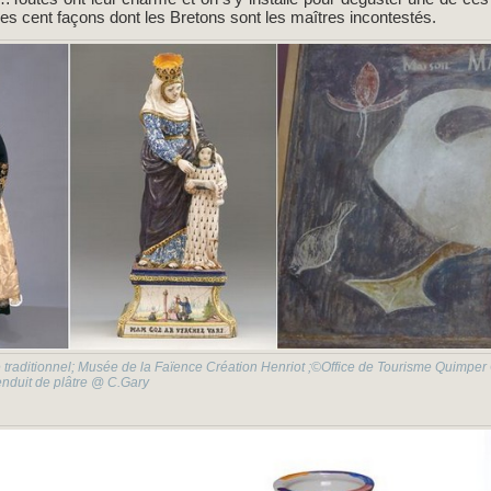
es cent façons dont les Bretons sont les maîtres incontestés.
traditionnel; Musée de la Faïence Création Henriot ;©Office de Tourisme Quimper
enduit de plâtre @ C.Gary