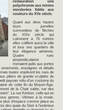
restauration une
polychromie aux teintes
mordorées fidèle aux
couleurs du XVe siècle.
Quant aux deux hautes
tours jumelles
surmontées de flèches
du XIXe siècle qui
culminent à 76 mètres
elles coiffent aussi la ville
et tous ses quartiers de
leur élégance aérienne.
Quatre rues
perpendiculaires
menaient jadis aux portes
 ornements, enseignes et détails
mais toutes enjolivent les rues de
x piliers de granite sculptés de
etit paysan vêtu d’un costume du
rbaine de cette fin du Moyen-Âge.
ement de la Chair salée, rue des
stoire“. La rue Kéréon, celle qui se
 tous genres. Vitrines à la mode,
s sur plus d’espace comme place au
ès des quais du Steïr à l’extérieur
 crêpes dentelle au froment ou au