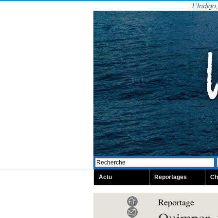
L’Indigo
Actu
Reportages
Ch
Reportage
Quimper, 