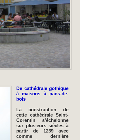
De cathédrale gothique
à maisons à pans-de-
bois
La construction de
cette cathédrale Saint-
Corentin s’échelonne
sur plusieurs siècles à
partir de 1239 avec
comme dernière