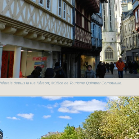
thédrale depuis la rue Kéreon; ©Office de Tourisme Quimper Cornouaille.