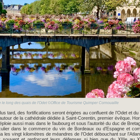
 le long des quais de l'Odet ©Office de Tourisme Quimper Cornouaille
us tard, des fortifications seront érigées au confluent de l’Odet et du
 autour de la cathédrale dédiée à Saint-Corentin, premier évêque. Hor
éploie aussi mais dans le faubourg et sous l’autorité du duc de Bretagne
rticulier dans le commerce du vin de Bordeaux ou d’Espagne et co
les vingt kilomètres de méandres de l’Odet débouchant sur l’Atlant
ent souvent et renforcent leurs défenses si bien que du XIIIe au X