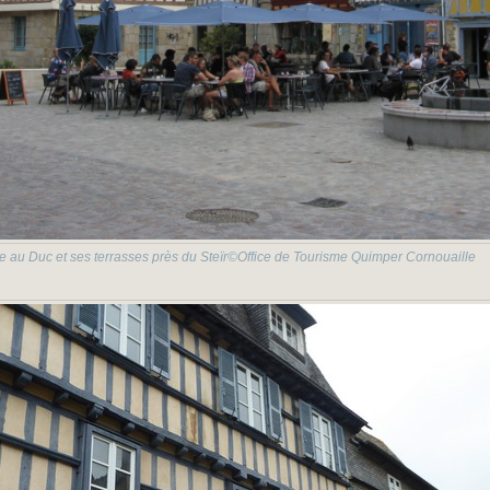
e au Duc et ses terrasses près du Steïr©Office de Tourisme Quimper Cornouaille