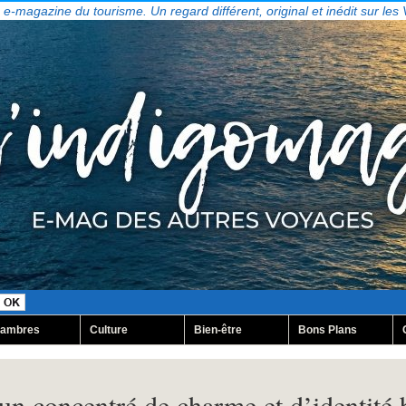
, e-magazine du tourisme. Un regard différent, original et inédit sur les
ambres
Culture
Bien-être
Bons Plans
un concentré de charme et d’identité 