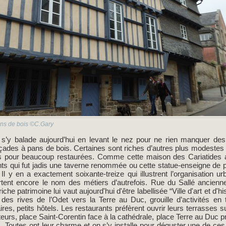
ns de bois ©C.Gary
s’y balade aujourd’hui en levant le nez pour ne rien manquer des
açades à pans de bois. Certaines sont riches d’autres plus modestes 
s pour beaucoup restaurées. Comme cette maison des Cariatides au
s qui fut jadis une taverne renommée ou cette statue-enseigne de p
l y en a exactement soixante-treize qui illustrent l’organisation u
rtent encore le nom des métiers d’autrefois. Rue du Sallé ancienn
he patrimoine lui vaut aujourd'hui d'être labellisée “Ville d'art et d'hi
e des rives de l’Odet vers la Terre au Duc, grouille d’activités en
res, petits hôtels. Les restaurants préfèrent ouvrir leurs terrasse
eurs, place Saint-Corentin face à la cathédrale, place Terre au Duc pr
Toutes ont leur charme et on s’y installe pour déguster une de ces