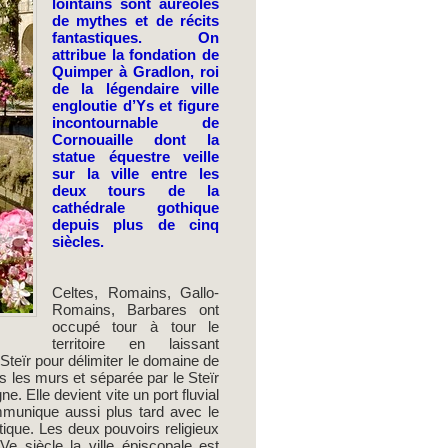
lointains sont auréolés
de mythes et de récits
fantastiques. On
attribue la fondation de
Quimper à Gradlon, roi
de la légendaire ville
engloutie d’Ys et figure
incontournable de
Cornouaille dont la
statue équestre veille
sur la ville entre les
deux tours de la
cathédrale gothique
depuis plus de cinq
siècles.
Celtes, Romains, Gallo-
Romains, Barbares ont
occupé tour à tour le
territoire en laissant
 Steïr pour délimiter le domaine de
s les murs et séparée par le Steïr
. Elle devient vite un port fluvial
mmunique aussi plus tard avec le
ique. Les deux pouvoirs religieux
Ve siècle la ville épiscopale est