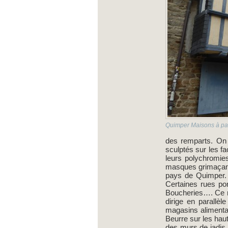
Quimper Maisons à pa
des remparts. On 
sculptés sur les f
leurs polychromie
masques grimaçant
pays de Quimper. I
Certaines rues po
Boucheries…. Ce ric
dirige en parallèl
magasins alimentai
Beurre sur les haut
des murs de jadis…