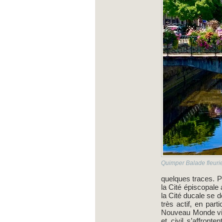
Quimper Balade fleurie
quelques traces. Pl
la Cité épiscopale
la Cité ducale se d
très actif, en pa
Nouveau Monde via 
et civil s’affront