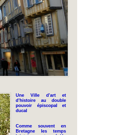
Une Ville d’art et
d’histoire au double
pouvoir épiscopal et
ducal
Comme souvent en
Bretagne les temps