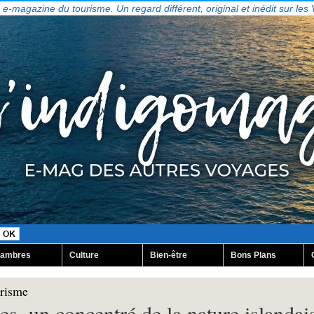
, e-magazine du tourisme. Un regard différent, original et inédit sur les
ambres
Culture
Bien-être
Bons Plans
urisme
es, un concentré de la nature islandai