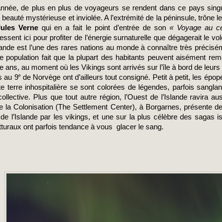
 beauté mystérieuse et inviolée. A l’extrémité de la péninsule, trône le 
Jules Verne
 qui en a fait le point d’entrée de son 
« Voyage au ce
ssent ici pour profiter de l’énergie surnaturelle que dégagerait le vo
slande est l’une des rares nations au monde à connaître très précisém
de population fait que la plupart des habitants peuvent aisément rem
e ans, au moment où les Vikings sont arrivés sur l’île à bord de leur
e
s au 9
 de Norvège ont d’ailleurs tout consigné. Petit à petit, les épop
tte terre inhospitalière se sont colorées de légendes, parfois sanglant
lective. Plus que tout autre région, l’Ouest de l’Islande ravira auss
 la Colonisation (The Settlement Center), à Borgarnes, présente de
e l’Islande par les vikings, et une sur la plus célèbre des sagas isl
turaux ont parfois tendance à vous  glacer le sang.