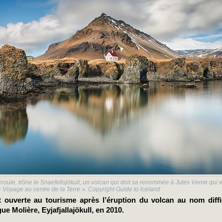
insule, trône le Snaefellsjökull, un volcan qui doit sa renommée à Jules Verne qui en
« Voyage au centre de la Terre ». Copyright Guide to Iceland
 ouverte au tourisme après l’éruption du volcan au nom diffi
ue Molière, Eyjafjallajökull, en 2010.