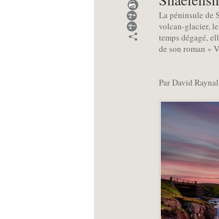
La péninsule de Sn
volcan-glacier, l
temps dégagé, ell
de son roman « Vo
Par David Raynal