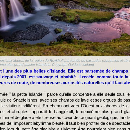
uest aux abords de la région de Reykholt parsemée de cascades rugueuses et abru
ième plus grand glacier islandais. Copyright Guide to Iceland
 l’une des plus belles d’Islande. Elle est parsemée de champs 
l depuis 2001, est sauvage et inhabité. Il recèle, comme toute la 
ures de route, de nombreuses curiosités naturelles qu’il faut a
ée " la petite Islande "
parce qu’elle concentre à elle seule tous les
insule de Snaefellsnes, avec ses champs de lave et ses orgues de bas
r le visiteur indifférent. En cheminant vers l’Ouest aux abords de 
 et abruptes, apparaît le Langjökull, le deuxième plus grand glacie
tunnel de glace a été creusé au cœur de ce géant géologique, tandis q
es de l’imposant labyrinthe bleuté. Il faut bien profiter de ce spectacle
rition lors du petit âge glaciaire au Moyen Âge pourraient bien dans 