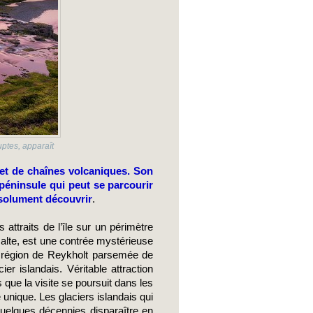
ptes, apparaît
et de chaînes volcaniques. Son 
péninsule qui peut se parcourir 
bsolument découvrir
.  
 attraits de l’île sur un périmètre 
alte, est une contrée mystérieuse 
la région de Reykholt parsemée de 
r islandais. Véritable attraction 
ue la visite se poursuit dans les 
 unique. Les glaciers islandais qui 
quelques décennies disparaître en 