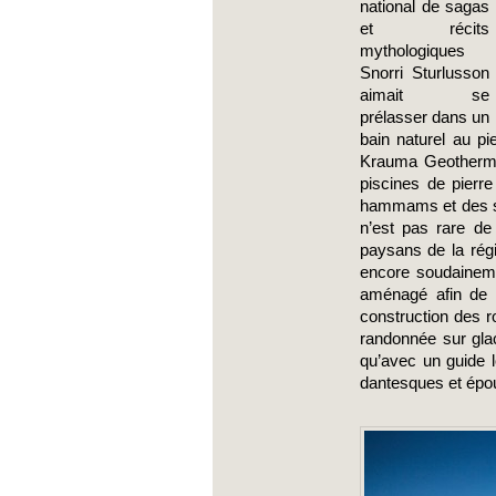
national de sagas 
et récits 
mythologiques 
Snorri Sturlusson 
aimait se 
prélasser dans un 
bain naturel au p
Krauma Geothermal
piscines de pierre
hammams et des sal
n’est pas rare de
paysans de la régi
encore soudainem
aménagé afin de r
construction des r
randonnée sur glac
qu’avec un guide l
dantesques et épou