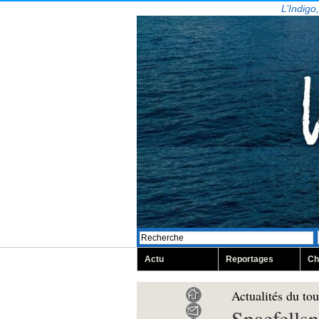
L’Indigo
Actu
Reportages
Ch
Actualités du to
Snaefellsn