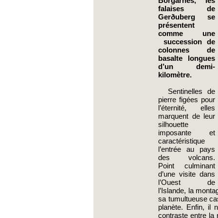
Borgarnes, les 
falaises de 
Gerðuberg se 
présentent 
comme une 
 succession de 
colonnes de 
basalte longues 
d’un demi-
kilomètre.
  Sentinelles de 
pierre figées pour 
l’éternité, elles 
marquent de leur 
silhouette 
imposante et 
caractéristique 
l’entrée au pays 
des volcans. 
Point culminant 
d’une visite dans 
l’Ouest de 
l’Islande, la monta
sa tumultueuse cas
planète. Enfin, il
contraste entre la