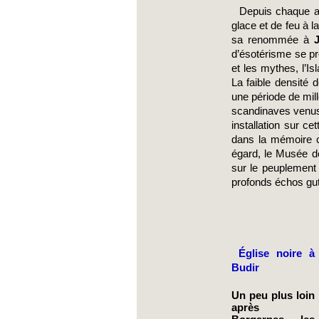
  Depuis chaque année, de plus en plus de voyageurs se rendent dans ce pays singulier pour découvrir cette terre de 
glace et de feu à la
sa renommée à 
d’ésotérisme se pre
et les mythes, l’I
La faible densité 
une période de mill
scandinaves venu
installation sur ce
dans la mémoire col
égard, le Musée de
sur le peuplement d
profonds échos gut
Église noire à 
Budir
Un peu plus loin 
après 