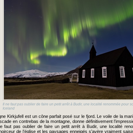
Il ne faut pas oublier de faire un petit arrêt à Budir, une localité renommée pour 
Iceland
gne Kirkjufell est un cône parfait posé sur le fjord. Le voile de la mar
cade en contrebas de la montagne, donne définitivement l’impressio
 ne faut pas oublier de faire un petit arrêt à Budir, une localité r
 noirceur de l’église et les paysages enneigés s’avère vraiment sais