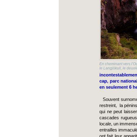
En cheminant vers l’O
le Langjökull, le deux
incontestablement
cap, parc nationa
en seulement 6 he
  Souvent surnomm
restreint,  la pén
qui ne peut laisse
cascades rugueuses
locale, un immense 
entrailles immaculé
ont fait leur appa