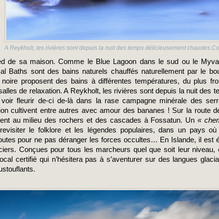
A Reykholt, les rivières sont depuis la nuit des temps délicieusement chaudes.Co
ied de sa maison. Comme le Blue Lagoon dans le sud ou le Myvatn
 Baths sont des bains naturels chauffés naturellement par le bouil
 noire proposent des bains à différentes températures, du plus froi
les de relaxation. A Reykholt, les rivières sont depuis la nuit des t
 voir fleurir de-ci de-là dans la rase campagne minérale des serre
on cultivent entre autres avec amour des bananes ! Sur la route de 
ent au milieu des rochers et des cascades à Fossatun. Un
 « chem
evisiter le folklore et les légendes populaires, dans un pays où
outes pour ne pas déranger les forces occultes… En Islande, il est é
iers. Conçues pour tous les marcheurs quel que soit leur niveau, el
ocal certifié qui n’hésitera pas à s’aventurer sur des langues glac
stouflants.