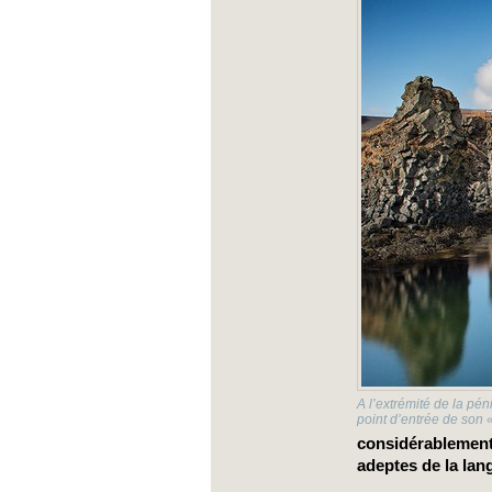
A l’extrémité de la pén
point d’entrée de son 
considérablement
adeptes de la lang