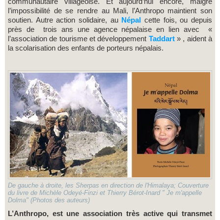
communautaire villageoise. Et aujourd’hui encore, malgré
l’impossibilité de se rendre au Mali, l’Anthropo maintient son
soutien. Autre action solidaire, au
Népal
cette fois, ou depuis
près de trois ans une agence népalaise en lien avec «
l’association de tourisme et développement
Taddart
» , aident à
la scolarisation des enfants de porteurs népalais.
De gauche à droite, les Sherpas en direction de l'Himalaya; Couverture
du livre de Michèle Odeyé-Finzi et Thierry Bérot-Inard " Je m'appelle
Dolma" (Photos des auteurs)
L’Anthropo, est une association très active qui transmet