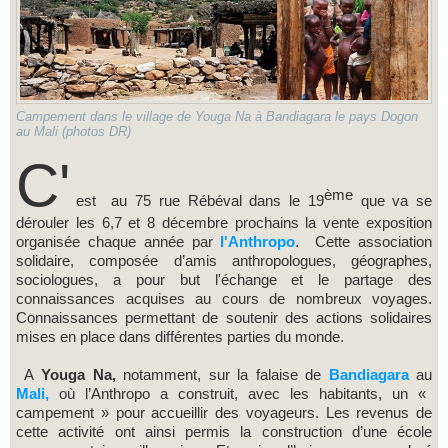
Campement dans le village de Youga Na à Bandiagara le pays Dogon
au Mali (photos DR)
C'
ème
est au 75 rue Rébéval dans le 19
que va se
dérouler les 6,7 et 8 décembre prochains la vente exposition
organisée chaque année par
l'Anthropo
. Cette association
solidaire, composée d’amis anthropologues, géographes,
sociologues, a pour but l'échange et le partage des
connaissances acquises au cours de nombreux voyages.
Connaissances permettant de soutenir des actions solidaires
mises en place dans différentes parties du monde.
A
Youga Na,
notamment,
sur la falaise de
Bandiagara
au
Mali,
où l’Anthropo a construit, avec les habitants, un «
campement » pour accueillir des voyageurs. Les revenus de
cette activité ont ainsi permis la construction d’une école