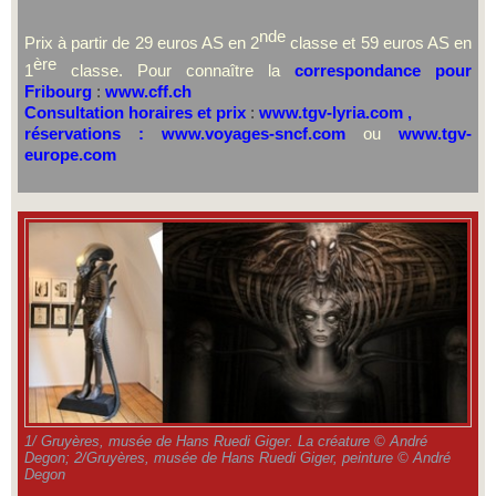
nde
Prix à partir de 29 euros AS en 2
classe et 59 euros AS en
ère
1
classe. Pour connaître la
correspondance pour
Fribourg
:
www.cff.ch
Consultation horaires et prix
:
www.tgv-lyria.com
,
réservations :
www.voyages-sncf.com
ou
www.tgv-
europe.com
1/ Gruyères, musée de Hans Ruedi Giger. La créature © André
Degon; 2/Gruyères, musée de Hans Ruedi Giger, peinture © André
Degon