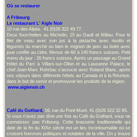
Où se restaurer
A Fribourg
Le restaurant L' Aigle Noir
10 rue des Alpes. 41 (0)26 322 49 77.
Deux fourchettes au Michelin, 15 au Gault et Millau. Pour le
filet de veau avec son jus à la pistache avec risotto et
légumes du marché ou bien le mignon de porc au bolet avec
joue confite au cidre. Menus de 60 à 140 francs suisses. Petit
menu du jour : 26 francs suisses. Après un passage au Grand
Hôtel du Parc à Villars-sur-Ollon et au Lausanne Palace, le
chef Jean-Marc Rohrbac s’associe avec Roland Blanc, après
ses séjours dans différents hôtels au Canada et à la Réunion,
dans le but de servir et promouvoir les produits de la région.
www.aiglenoir.ch
Café du Gothard,
16, rue du Pont-Muré. 41 (0)26 322 32 85.
Si vous n’avez pas dîné une fois au Café du Gothard, vous ne
connaissez pas Fribourg. Cette brasserie traditionnelle qui
date de la fin du XIXe siècle est un lieu incontournable où se
croisent hommes politiques et notables de la ville. On y trouve