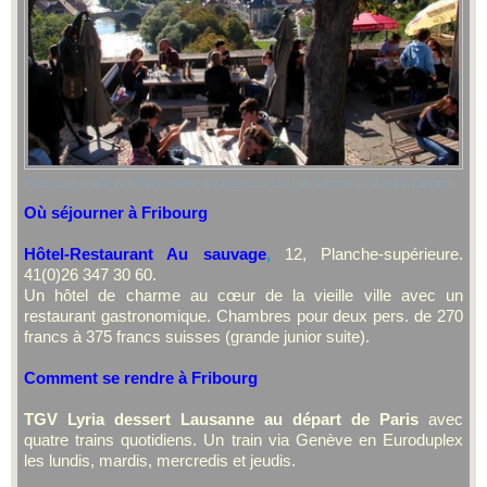
Fribourg, café du Belvédère au-dessus de La Sarine © André Degon
Où séjourner à Fribourg
Hôtel-Restaurant Au sauvage
,
12, Planche-supérieure.
41(0)26 347 30 60.
Un hôtel de charme au cœur de la vieille ville avec un
restaurant gastronomique. Chambres pour deux pers. de 270
francs à 375 francs suisses (grande junior suite).
Comment se rendre à Fribourg
TGV Lyria dessert Lausanne au départ de Paris
avec
quatre trains quotidiens. Un train via Genève en Euroduplex
les lundis, mardis, mercredis et jeudis.