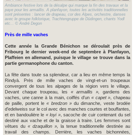
Ambiance festive lors de la désalpe qui marque la fin des travaux et la
paye pour les armaillis. A planfayon, toutes les activités traditionnelles
sont présentes : lancer de drapeau, cor des Alpes, orchestre, danses
avec le groupe folklorique, Trachtengruppe de Düdingen, chants Yodl
etc... © André Degon
Près de mille vaches
Cette année la Grande Bénichon se déroulait près de
Fribourg le dernier week-end de septembre à Planfayon,
Plaffeien en allemand, puisque le village se trouve dans la
partie germanophone du canton.
La fête dans toute sa splendeur, car a lieu en même temps la
Rindyà. Près de mille vaches de vingt-et-un troupeaux
convergent de tous les alpages de la région vers le village.
Devant chaque troupeau, les
« armaillis »,
gardiens des
vaches, une canne à la main, coiffés d’un
« capet »
, chapeau
de paille, portent le
« bredzon »
du dimanche, veste brodée
d’edelweiss sur le col avec des manches courtes et bouffantes,
et en bandoulière le
« loyi »
, sacoche de cuir contenant du sel
destiné aux vache et de la graisse à traire. Les femmes sont
vêtues du
« dzaquillon »,
la tenue traditionnelle destinée au
travail des champs. Derrière, les vaches bichonnées,