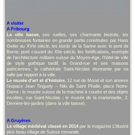
Photo du haut : Fribourg, La sarine au pied e la ville haute © André
Degon ; En bas : A visiter sans modération le Château de Gruyères
(Suisse) surplombant la petite ville médiévale située dans le canton
de Vaud © DR
A visiter
A Fribourg
La ville basse,
ses ruelles, ses charmants bistrots, les
nombreuses fontaines en grande partie construites par Hans
Geiler au XVIe siècle, les bords de la Sarine avec le pont de
Berne, pont couvert du XIIe siècle, les fortifications, exemple
de l’architecture militaire suisse du Moyen-Age, l’hôtel de ville
de style gothique tardif, la Grand-rue et ses maisons
patriciennes, la cathédrale Saint-Nicolas étonnante par sa
taille par rapport à la ville.
Le musée d’art et d’histoire,
12 rue de Morat et son annexe
l’espace Jean Tinguely – Niki de Saint Phalle, place Notre-
Dame ; le musée suisse de la machine à coudre et des objets
insolites, rue Saint-Nicolas ; le musée de la marionnette, 2,
Derrière-les-jardins (dans la ville basse).
A Gruyères
Le village médiéval classé en 2014
par le magazine L’Illustré
plus beau village de Suisse romande.