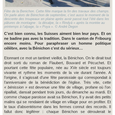
Fête de la Benichon. Cette fête marque la fin des travaux des champs.
On parle alors de Bénichon de septembre, c’est aussi le moment de la
descente des troupeaux en plaine après avoir passé tout l’été dans les
pâtures de montagne : la désalpe, la « Rindyà » après la montée au
printemps à l’alpage, la « Poya ». © André Degon
C’est bien connu, les Suisses aiment bien leur pays. Et on
ne badine pas avec la tradition. Dans le canton de Fribourg
encore moins. Pour paraphraser un homme politique
célèbre, avec la Bénichon c’est du sérieux…
Etonnant ce mot un tantinet vieillot, la Bénichon. On le dirait tout
droit sorti du roman de Flaubert, Bouvard et Pécuchet. Et
pourtant cette fête populaire, née au XVe siècle est toujours
vivante et rythme les moments de la vie durant l’année. A
l’origine, il s’agissait d’une fête paroissiale qui correspondait à
l’anniversaire de la bénédiction de l’église. Très vite, cette
« bénission »
est devenue une fête de village, profane où l’on
ripaillait, dansait pendant trois jours, du dimanche au mardi. Et
comme chaque paroisse avait sa Bénichon, Il y avait des petits
malins qui se rendaient de village en village pour en profiter. Et
le taux d’absentéisme dans les fermes connut des records. Il
fallut donc légiférer : chaque Bénichon se déroulerait le