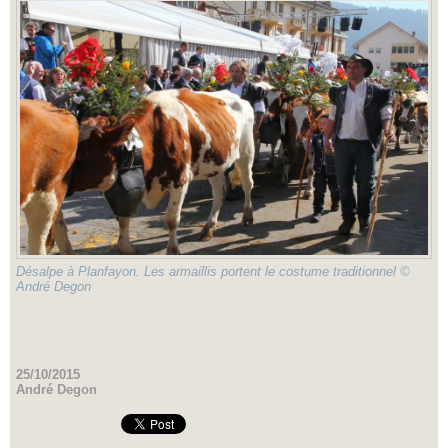
Désalpe à Planfayon. Les armaillis portent le costume traditionnel ©
André Degon
25/10/2015
André Degon