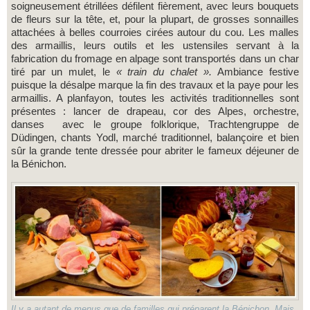
soigneusement étrillées défilent fièrement, avec leurs bouquets
de fleurs sur la tête, et, pour la plupart, de grosses sonnailles
attachées à belles courroies cirées autour du cou. Les malles
des armaillis, leurs outils et les ustensiles servant à la
fabrication du fromage en alpage sont transportés dans un char
tiré par un mulet, le
« train du chalet ».
Ambiance festive
puisque la désalpe marque la fin des travaux et la paye pour les
armaillis. A planfayon, toutes les activités traditionnelles sont
présentes : lancer de drapeau, cor des Alpes, orchestre,
danses avec le groupe folklorique, Trachtengruppe de
Düdingen, chants Yodl, marché traditionnel, balançoire et bien
sûr la grande tente dressée pour abriter le fameux déjeuner de
la Bénichon.
Il y a autant de menus que de familles qui préparent la Bénichon. Mais