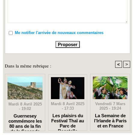
Me notifier l'arrivée de nouveaux commentaires
<
>
Dans la même rubrique :
Mardi 8 Avril 2025
Vendredi 7 Mars
Mardi 8 Avril 2025
- 17:33
2025 - 19:24
- 19:02
Les plaisirs du
La Semaine de
Guernesey
Festival Thaï au
l’Irlande à Paris
commémore les
Parc de
et en France
80 ans de la fin
Bagatelle
de la Seconde