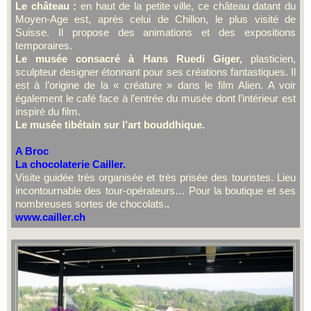
Le château :
en haut de la petite ville, ce château datant du
Moyen-Age est, après celui de Chillon, le plus visité de
Suisse. Il propose des animations et des expositions
temporaires.
Le musée consacré à Hans Ruedi Giger,
plasticien,
sculpteur designer étonnant pour ses créations fantastiques. Il
est à l’origine de la « créature » dans le film Alien. A voir
également le café face à l’entrée du musée dont l’intérieur est
inspiré du film.
Le musée tibétain sur l’art bouddhique.
A Broc
La chocolaterie Cailler.
Visite guidée très organisée et très prisée des touristes. Lieu
incontournable des tour-opérateurs… Pour la boutique et ses
nombreuses sortes de chocolats.
.
www.cailler.ch