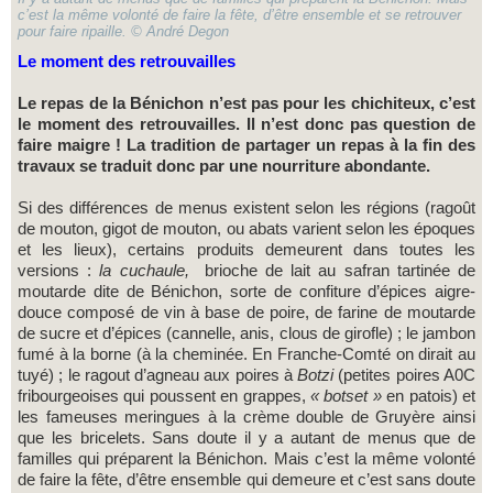
c’est la même volonté de faire la fête, d’être ensemble et se retrouver
pour faire ripaille. © André Degon
Le moment des retrouvailles
Le repas de la Bénichon n’est pas pour les chichiteux, c’est
le moment des retrouvailles. Il n’est donc pas question de
faire maigre ! La tradition de partager un repas à la fin des
travaux se traduit donc par une nourriture abondante.
Si des différences de menus existent selon les régions (ragoût
de mouton, gigot de mouton, ou abats varient selon les époques
et les lieux), certains produits demeurent dans toutes les
versions :
la cuchaule,
brioche de lait au safran tartinée de
moutarde dite de Bénichon, sorte de confiture d’épices aigre-
douce composé de vin à base de poire, de farine de moutarde
de sucre et d’épices (cannelle, anis, clous de girofle) ; le jambon
fumé à la borne (à la cheminée. En Franche-Comté on dirait au
tuyé) ; le ragout d’agneau aux poires à
Botzi
(petites poires A0C
fribourgeoises qui poussent en grappes,
« botset »
en patois) et
les fameuses meringues à la crème double de Gruyère ainsi
que les bricelets. Sans doute il y a autant de menus que de
familles qui préparent la Bénichon. Mais c’est la même volonté
de faire la fête, d’être ensemble qui demeure et c’est sans doute