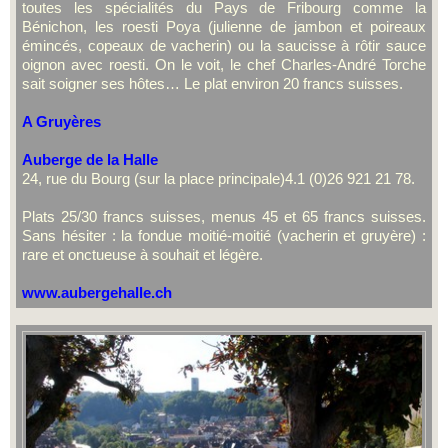
toutes les spécialités du Pays de Fribourg comme la
Bénichon, les roesti Poya (julienne de jambon et poireaux
émincés, copeaux de vacherin) ou la saucisse à rôtir sauce
oignon avec roesti. On le voit, le chef Charles-André Torche
sait soigner ses hôtes… Le plat environ 20 francs suisses.
A Gruyères
Auberge de la Halle
24, rue du Bourg (sur la place principale)4.1 (0)26 921 21 78.
Plats 25/30 francs suisses, menus 45 et 65 francs suisses.
Sans hésiter : la fondue moitié-moitié (vacherin et gruyère) :
rare et onctueuse à souhait et légère.
www.aubergehalle.ch