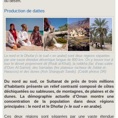
du désert.
Production de dattes
Le nord et le Dhofar (« le sud » en arabe) sont deux régions séparées
par une vaste étendue désertique longue de 800 km. On y trouve tour à
tour le désert proprement dit (Roub al-Khali), la sebkha (lac d’eau salée
d’Oum Al-Samin), des hamadas (les plateaux rocheux de Jiddat el-
Harassis) et des dunes (Ash Sharqiyah Sands). (Crédit photos DR)
Du nord au sud, ce Sultanat de près de trois millions
d’habitants présente un relief contrasté composé de côtes
déchiquetées ou sableuses, de montagnes, de plaines et de
dunes. La démographie actuelle d’Oman montre une
concentration de la population dans deux régions
principales : le nord et le Dhofar
(« le sud » en arabe).
Ces deux régions sont séparées par une vaste étendue