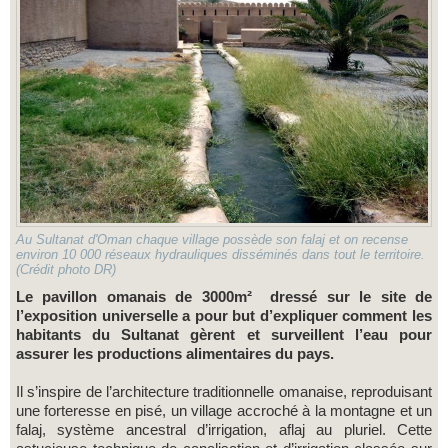
Au Sultanat d'Oman chaque village possède son falaj et on recense
environ 10 000 réseaux hydrauliques disséminés dans tout le territoire.
(Crédit photo DR)
Le pavillon omanais de 3000m² dressé sur le site de
l’exposition universelle a pour but d’expliquer comment les
habitants du Sultanat gèrent et surveillent l’eau pour
assurer les productions alimentaires du pays.
Il s’inspire de l’architecture traditionnelle omanaise, reproduisant
une forteresse en pisé, un village accroché à la montagne et un
falaj, système ancestral d’irrigation, aflaj au pluriel. Cette