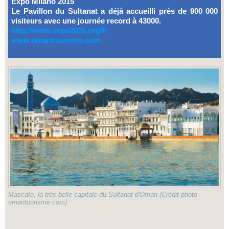
Expo Milano 2015
Le Pavillon du Sultanat a déjà accueilli près de 900 000
visiteurs avec une journée record à 43000.
http://www.expo2015.org/fr
www.omantourisme.com
Mascate, la très belle capitale du Sultanat d'Oman (Crédit photo
omantourisme.com)