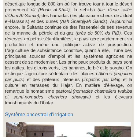
désertique longue de 800 km où l’on trouve tour à tour le désert
proprement
dit (Roub al-Khali),
la sebkha
(lac d’eau salée
d’Oum Al-Samin),
des hamadas (les plateaux rocheux de Jiddat
el-Harassis) et des dunes
(Ash
Sharqiyah Sands
). Aujourd’hui
encore, le Sultanat continue de tirer l’essentiel de ses revenus
de la manne du pétrole et du gaz
(près de 50% du PIB).
Ces
réserves en pétrole étant limitées, le pays gère prudemment sa
production et mène une politique active de prospection.
L’agriculture de subsistance constitue, quant à elle, l’une des
principales sources d’emploi et les systèmes agricoles ne
cessent de se moderniser. Les principaux produits du pays sont
les dattes, les citrons verts, les bananes, le blé et le sorgho. On
distingue l’agriculture sédentaire des plaines
côtières (irrigation
par puits)
et des plateaux intérieurs
(irrigation par falaj)
et la
culture en terrasses du Hajar. En matière d’élevage, on
remarque le nomadisme pastoral
(nomades chameliers wahiba
et semi-nomades chevriers shawawi)
et les éleveurs
transhumants du Dhofar.
Système ancestral d’irrigation