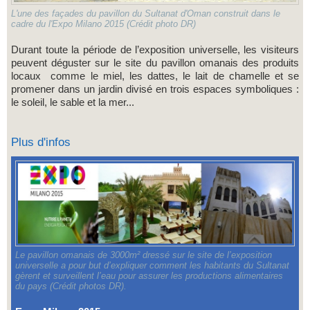
L'une des façades du pavillon du Sultanat d'Oman construit dans le
cadre du l'Expo Milano 2015 (Crédit photo DR)
Durant toute la période de l’exposition universelle, les visiteurs
peuvent déguster sur le site du pavillon omanais des produits
locaux comme le miel, les dattes, le lait de chamelle et se
promener dans un jardin divisé en trois espaces symboliques :
le soleil, le sable et la mer...
Plus d'infos
Le pavillon omanais de 3000m² dressé sur le site de l’exposition
universelle a pour but d’expliquer comment les habitants du Sultanat
gèrent et surveillent l’eau pour assurer les productions alimentaires
du pays (Crédit photos DR).