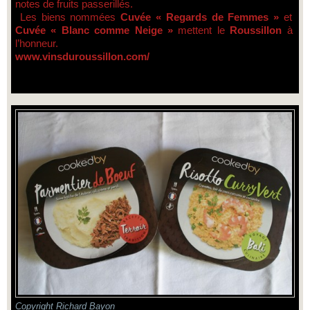
notes de fruits passerillés.
Les biens nommées
Cuvée « Regards de Femmes »
et
Cuvée « Blanc comme Neige »
mettent le
Roussillon
à
l’honneur.
www.vinsduroussillon.com/
Copyright Richard Bayon