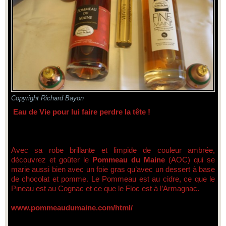
Copyright Richard Bayon
Eau de Vie
pour lui faire perdre la tête !
Avec sa robe brillante et limpide de couleur ambrée,
découvrez et goûter le
Pommeau du Maine
(AOC) qui se
marie aussi bien avec un foie gras qu’avec un dessert à base
de chocolat et pomme. Le Pommeau est au cidre, ce que le
Pineau est au Cognac et ce que le Floc est à l’Armagnac.
www.pommeaudumaine.com/html/