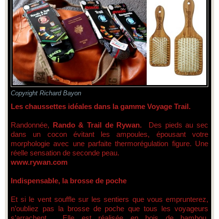
Copyright Richard Bayon
Les chaussettes idéales dans la gamme Voyage Trail.
Randonnée,
Rando & Trail de Rywan.
Des pieds au sec
dans un cocon évitant les ampoules, épousant votre
morphologie avec une parfaite thermorégulation figure. Une
réelle sensation de seconde peau.
www.rywan.com
Indispensable, la brosse de poche
Et si le vent souffle sur les sentiers que vous emprunterez,
n’oubliez pas la brosse de poche que tous les voyageurs
s’arrachent. Elle est réalisée en bois de bambou,