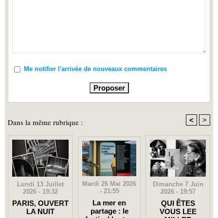
Me notifier l'arrivée de nouveaux commentaires
<
>
Dans la même rubrique :
Mardi 26 Mai 2026
Dimanche 7 Juin
Lundi 13 Juillet
- 21:55
2026 - 19:57
2026 - 19:32
La mer en
QUI ÊTES
PARIS, OUVERT
partage : le
VOUS LEE
LA NUIT