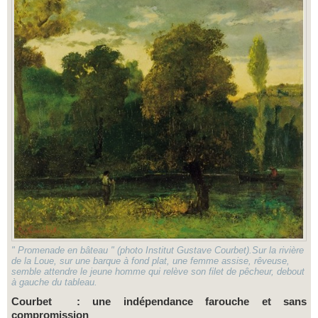
" Promenade en bâteau " (photo Institut Gustave Courbet).Sur la rivière
de la Loue, sur une barque à fond plat, une femme assise, rêveuse,
semble attendre le jeune homme qui relève son filet de pêcheur, debout
à gauche du tableau.
Courbet : une indépendance farouche et sans
compromission