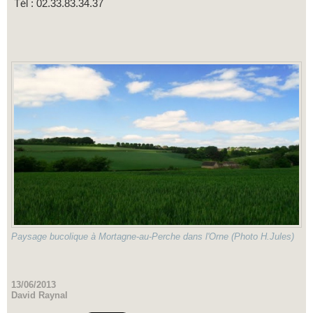
Tél : 02.33.83.34.37
Paysage bucolique à Mortagne-au-Perche dans l'Orne (Photo H.Jules)
13/06/2013
David Raynal