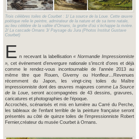
Trois célèbres toiles de Courbet : 1/ La source de la Loue. Cette œuvre
poétique relie le peintre, admirateur de la nature et de sa terre natale,
au lieu célèbre de la vallée d’Ornans, la grotte d’où s’échappe la rivière.
2/ La cascade Ornans 3/ Paysage du Jura (Photos Institut Gustave
Courbet)
E
n recevant la labellisation
« Normandie Impressionniste
»,
cet événement d’envergure nationale s’inscrit d’ores et déjà
comme le rendez-vous incontournable de l’année 2013 au
même titre que Rouen, Giverny ou Honfleur…Revenues
récemment du Japon, les vingt-cinq toiles du Maître
impressionniste dont des œuvres majeures comme
La Source
de la Loue
, seront accompagnées de 43 dessins, gravures,
caricatures et photographies de l’époque.
Accrochés, scénarisés et mis en lumière au Carré du Perche,
les tableaux de l’enfant terrible de la peinture française seront
présentés au côté de quinze toiles de l’impressionniste Robert
Fernier,créateur du musée Courbet à Ornans.