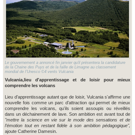
Le gouvernement a annoncé fin janvier qu'il présentera la candidature
de la Chaine des Puys et de la faille de Limagne au classement
mondial de l’Unesco ©4 vents Vulcania
Vulcania,lieu d'apprentissage et de loisir pour mieux
comprendre les volcans
Lieu d’apprentissage autant que de loisir, Vulcania s'affirme une
nouvelle fois comme un parc d’attraction qui permet de mieux
comprendre les volcans, qu'ils soient assoupis ou réveillés
dans un déchainement de lave. Son ambition est avant tout de
"mettre la science en vie sur le mode des sensations et de
l’émotion tout en restant fidèle à son ambition pédagogique",
ajoute Catherine Damesin.