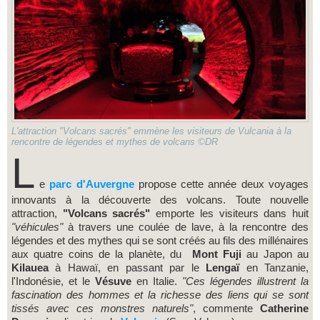
L'attraction "Volcans sacrés" emmène les visiteurs de Vulcania à la
rencontre de légendes et mythes de volcans ©DR
L
e
parc d
'Auvergne
propose cette année deux voyages
innovants à la découverte des volcans. Toute nouvelle
attraction,
"Volcans
sacrés"
emporte les visiteurs dans huit
"véhicules"
à travers une coulée de lave, à la rencontre des
légendes et des mythes qui se sont créés au fils des millénaires
aux quatre coins de la planète, du
Mont Fuji
au Japon au
Kilauea
à Hawaï, en passant par le
Lengaï
en Tanzanie,
l'Indonésie, et le
Vésuve
en Italie.
"Ces légendes illustrent la
fascination des hommes et la richesse des liens qui se sont
tissés avec ces monstres naturels"
, commente
Catherine