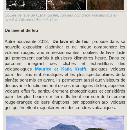
Coulée de lave de l'Etna (Sicile), l'un des nombreux volcans mis en
avant à Vulcania ©Patrick Cros
De lave et de feu
Autre nouveauté 2013,
"De lave et de feu"
propose dans sa
nouvelle exposition d'admirer et de mieux comprendre les
volcans rouges, aux impressionnantes coulées de lave fluide
qui progressent parfois à plusieurs kilomètres heure. Dans ce
parcours, intégrant des clichés et échantillons des
volcanologues
Maurice et Katia Krafft,
quelques volcans
parmi les plus emblématiques et les plus spectaculaires de la
planète sont mis en avant. Ils permettent aussi aux visiteurs de
découvrir le fonctionnement de ces montagnes de feu, appelées
volcans effusifs, particulièrement photogéniques et considérés
parmi les plus beaux sur Terre. Ils tirent leur nom de la couleur
rouge-orangée de leurs éruptions, par opposition aux volcans
gris qui émettent majoritairement des cendres volcaniques.