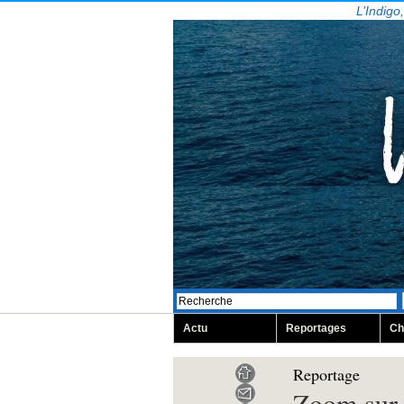
L’Indigo
Actu
Reportages
Ch
Reportage
Zoom sur 