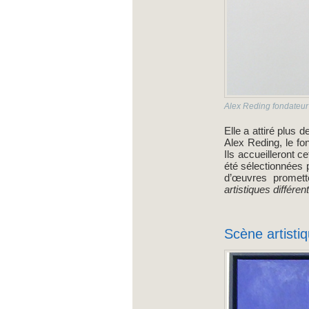
Alex Reding fondateur
Elle a attiré plus 
Alex Reding, le f
Ils accueilleront c
été sélectionnées 
d’œuvres promett
artistiques différen
Scène artistiq