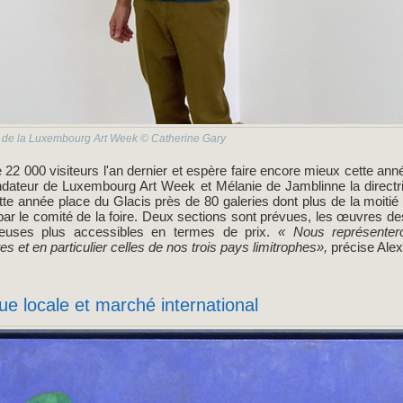
 de la Luxembourg Art Week © Catherine Gary
de 22 000 visiteurs l'an dernier et espère faire encore mieux cette anné
ondateur de Luxembourg Art Week et Mélanie de Jamblinne la direc
ette année place du Glacis près de 80 galeries dont plus de la moitié
par le comité de la foire. Deux sections sont prévues, les œuvres de
euses plus accessibles en termes de prix.
« Nous représente
tes et en particulier celles de nos trois pays limitrophes»,
précise Ale
ue locale et marché international