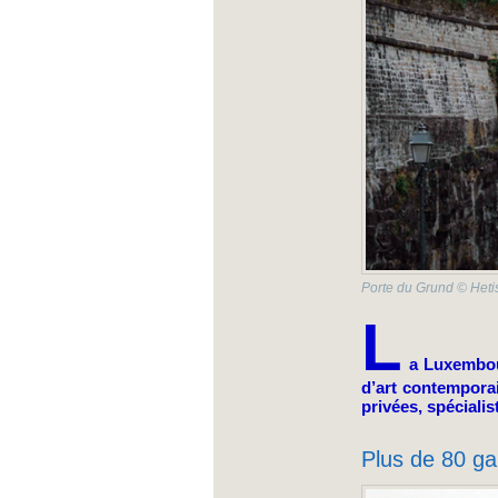
Porte du Grund © Heti
L
a Luxembou
d’art contemporai
privées, spécialis
Plus de 80 ga