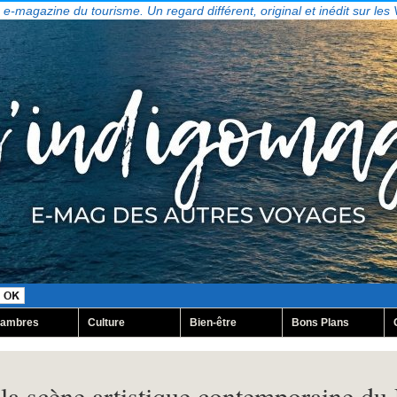
, e-magazine du tourisme. Un regard différent, original et inédit sur les
ambres
Culture
Bien-être
Bons Plans
la scène artistique contemporaine d