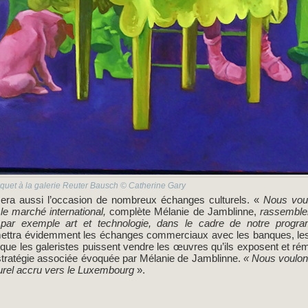
uet à la galerie Reuter Bausch © Catherine Gary
sera aussi l’occasion de nombreux échanges culturels. «
Nous voul
t le marché international,
complète Mélanie de Jamblinne,
rassembler
t par exemple art et technologie, dans le cadre de notre progr
ettra évidemment les échanges commerciaux avec les banques, les in
 que les galeristes puissent vendre les œuvres qu’ils exposent et rém
stratégie associée évoquée par Mélanie de Jamblinne.
« Nous voulons
urel accru vers le Luxembourg
».