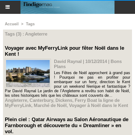
Accueil
>
Tags
Tags (3) : Angleterre
Voyager avec MyFerryLink pour fêter Noël dans le
Kent !
David Raynal | 10/12/2014
|
Bons
Plans
Les Fêtes de Noël approchent à grand pas
! Pourquoi ne pas en profiter pour
embarquer sur un ferry, direction le Kent
pour un weekend féerique et fantastique ?
Par David Raynal Le jardin de l’Angleterre a revêtu son habit de Noël,
les sites historiques tels que les châteaux sont couverts de...
Angleterre
,
Canterbury
,
Dickens
,
Ferry Boat la ligne de
MyFerryLink
,
Marché de Noël
,
Voyager à Noël dans le Kent
Plein ciel : Qatar Airways au Salon Aéronautique de
Farnborough et découverte du « Dreamliner » en
vol.