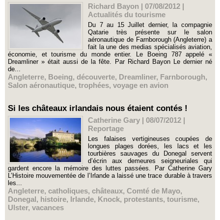
Richard Bayon | 07/08/2012
|
Actualités du tourisme
Du 7 au 15 Juillet dernier, la compagnie
Qatarie très présente sur le salon
aéronautique de Farnborough (Angleterre) a
fait la une des medias spécialisés aviation,
économie, et tourisme du monde entier. Le Boeing 787 appelé «
Dreamliner » était aussi de la fête. Par Richard Bayon Le dernier né
de...
Angleterre
,
Boeing
,
découverte
,
Dreamliner
,
Farnborough
,
Salon aéronautique
,
trophées
,
voyage en avion
Si les châteaux irlandais nous étaient contés !
Catherine Gary | 08/07/2012
|
Reportage
Les falaises vertigineuses coupées de
longues plages dorées, les lacs et les
tourbières sauvages du Donegal servent
d’écrin aux demeures seigneuriales qui
gardent encore la mémoire des luttes passées. Par Catherine Gary
L’Histoire mouvementée de l’Irlande a laissé une trace durable à travers
les...
Angleterre
,
catholiques
,
châteaux
,
Comté de Mayo
,
Donegal
,
histoire
,
Irlande
,
Knock
,
protestants
,
tourisme
,
Ulster
,
vacances