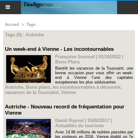
Accueil
>
Tags
Tags (5) : Autriche
Un week-end à Vienne - Les incontournables
Françoise Surcouf | 01/10/2022
|
Bons Plans
Bientôt les vacances de la Toussaint, une
bonne occasion pour vous offrir un week-
end à Vienne l’une des capitales
européennes les plus séduisantes.
Autriche
,
Bons plans
,
les incontournables à découvrir
,
vacances de la Toussaint
,
Vienne
Autriche - Nouveau record de fréquentation pour
Vienne
David Raynal | 15/02/2017
|
Actualités du tourisme
Avec 14,96 millions de nuitées passées par
les visiteurs en 2016, Vienne établit un 7e