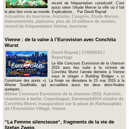
record de fréquentation consécutif. C’est
aussi selon l’étude Mercer la ville où il fait
le plus bon vivre au monde. Explications… Par David Raynal
Actualités du tourisme
,
Autriche
,
Congrès
,
Etude Mercer
,
évènementiels
,
patinoire
,
plus de 14 millions de nuitées
,
record de fréquentation Vienne
,
tourisme
Vienne : de la valse à l’Eurovision avec Conchita
Wurst
David Raynal | 17/04/2015
|
Reportage
Le 60e Concours Eurovision de la chanson
2015 aura lieu suite à la victoire de
Conchita Wurst l’année dernière à Vienne
sous le slogan « Building Bridges » («
Construire des ponts »). La finale se déroulera le 23 mai 2015 à la
Wiener Stadthalle, qui accueillera aussi les deux demi-finales
quelques...
60ème Concours Eurovision de la chanson 2015
,
Autriche
,
chanteuse à barbe
,
Copenhague
,
Danemark2014 victoire de
Conchita Wurst
,
inauguration sur la place de Rathausplatz
de l’Eurovision Village
,
Vienne
“La Femme silencieuse“, fragments de la vie de
Stefan Zweig.