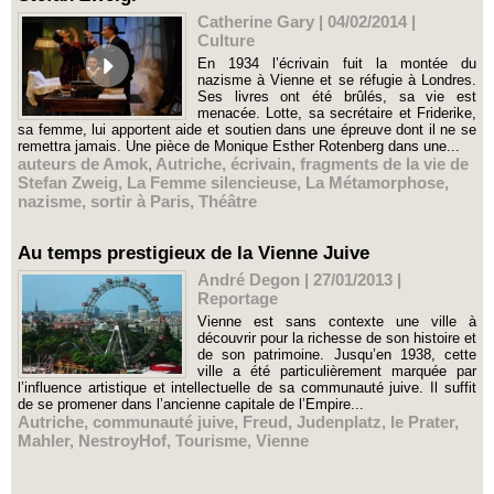
Catherine Gary | 04/02/2014
|
Culture
En 1934 l’écrivain fuit la montée du
nazisme à Vienne et se réfugie à Londres.
Ses livres ont été brûlés, sa vie est
menacée. Lotte, sa secrétaire et Friderike,
sa femme, lui apportent aide et soutien dans une épreuve dont il ne se
remettra jamais. Une pièce de Monique Esther Rotenberg dans une...
auteurs de Amok
,
Autriche
,
écrivain
,
fragments de la vie de
Stefan Zweig
,
La Femme silencieuse
,
La Métamorphose
,
nazisme
,
sortir à Paris
,
Théâtre
Au temps prestigieux de la Vienne Juive
André Degon | 27/01/2013
|
Reportage
Vienne est sans contexte une ville à
découvrir pour la richesse de son histoire et
de son patrimoine. Jusqu’en 1938, cette
ville a été particulièrement marquée par
l’influence artistique et intellectuelle de sa communauté juive. Il suffit
de se promener dans l’ancienne capitale de l’Empire...
Autriche
,
communauté juive
,
Freud
,
Judenplatz
,
le Prater
,
Mahler
,
NestroyHof
,
Tourisme
,
Vienne