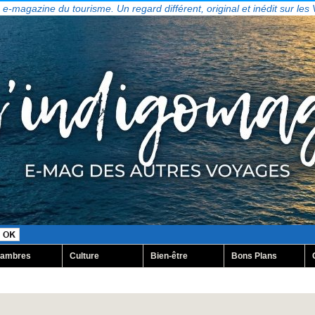
, e-magazine du tourisme. Un regard différent, original et inédit sur les
ambres
Culture
Bien-être
Bons Plans