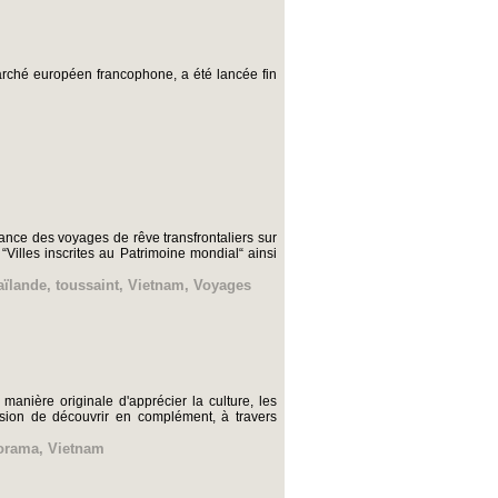
ché européen francophone, a été lancée fin
ance des voyages de rêve transfrontaliers sur
Villes inscrites au Patrimoine mondial“ ainsi
aïlande
,
toussaint
,
Vietnam
,
Voyages
nière originale d'apprécier la culture, les
asion de découvrir en complément, à travers
norama
,
Vietnam