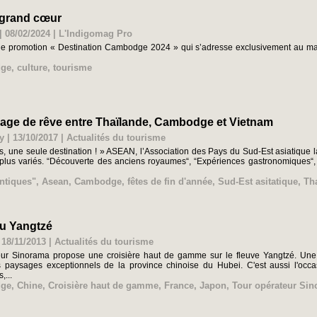
 grand cœur
| 08/02/2024
|
L'Indigomag Pro
 promotion « Destination Cambodge 2024 » qui s’adresse exclusivement au mar
ge
,
culture
,
tourisme
yage de rêve entre Thaïlande, Cambodge et Vietnam
y | 13/10/2017
|
Actualités du tourisme
s, une seule destination ! » ASEAN, l’Association des Pays du Sud-Est asiatique l
plus variés. “Découverte des anciens royaumes“, “Expériences gastronomiques“, “
ntiques"
,
Asean
,
Cambodge
,
fêtes de fin d'année
,
Sud-Est asitatique
,
Th
du Yangtzé
 18/11/2013
|
Actualités du tourisme
eur Sinorama propose une croisière haut de gamme sur le fleuve Yangtzé. Une ma
les paysages exceptionnels de la province chinoise du Hubei. C'est aussi l'occ
,...
ge
,
Chine
,
Croisière haut de gamme
,
France
,
Japon
,
Tour opérateur Si