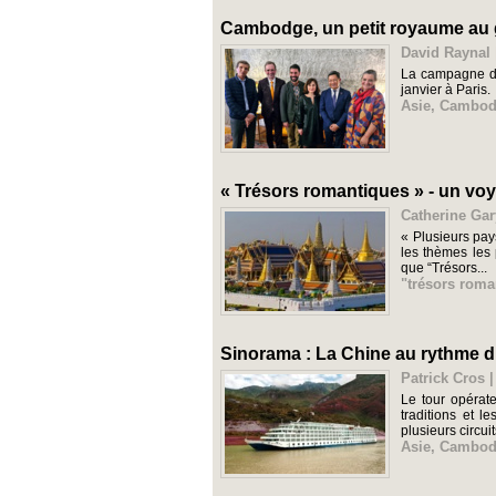
Cambodge, un petit royaume au
David Raynal 
La campagne de
janvier à Paris.
Asie
,
Cambod
« Trésors romantiques » - un vo
Catherine Gar
« Plusieurs pay
les thèmes les 
que “Trésors...
"trésors roma
Sinorama : La Chine au rythme 
Patrick Cros |
Le tour opérat
traditions et 
plusieurs circuits
Asie
,
Cambod