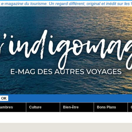
, e-magazine du tourisme. Un regard différent, original et inédit sur les
ambres
Culture
Bien-être
Bons Plans