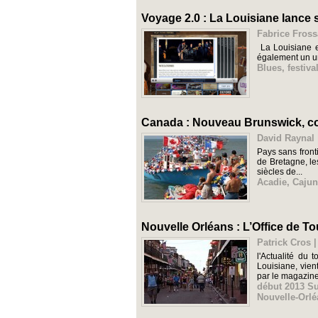
Voyage 2.0 : La Louisiane lance
Fabrice Fross
La Louisiane es
également un univ
Blues
,
festiva
Canada : Nouveau Brunswick, co
David Raynal 
Pays sans front
de Bretagne, le
siècles de...
Acadie
,
Cajun
Nouvelle Orléans : L’Office de T
Patrick Cros |
l'Actualité du
Louisiane, vien
par le magazine
début 2013 S
Nouvelle-Orl