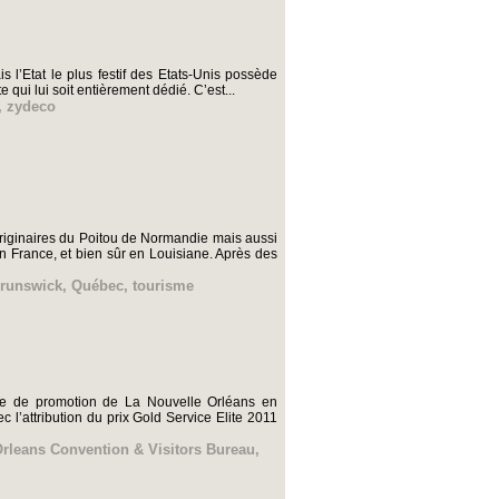
l’Etat le plus festif des Etats-Unis possède
e qui lui soit entièrement dédié. C’est...
,
zydeco
Originaires du Poitou de Normandie mais aussi
 France, et bien sûr en Louisiane. Après des
runswick
,
Québec
,
tourisme
sme de promotion de La Nouvelle Orléans en
 l’attribution du prix Gold Service Elite 2011
rleans Convention & Visitors Bureau
,