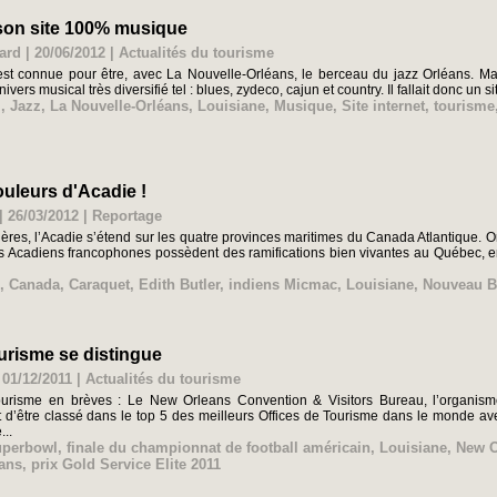
 son site 100% musique
ard | 20/06/2012
|
Actualités du tourisme
t connue pour être, avec La Nouvelle-Orléans, le berceau du jazz Orléans. Mais 
ers musical très diversifié tel : blues, zydeco, cajun et country. Il fallait donc un sit
l
,
Jazz
,
La Nouvelle-Orléans
,
Louisiane
,
Musique
,
Site internet
,
tourisme
uleurs d'Acadie !
| 26/03/2012
|
Reportage
ières, l’Acadie s’étend sur les quatre provinces maritimes du Canada Atlantique. 
s Acadiens francophones possèdent des ramifications bien vivantes au Québec, en
,
Canada
,
Caraquet
,
Edith Butler
,
indiens Micmac
,
Louisiane
,
Nouveau B
ourisme se distingue
 01/12/2011
|
Actualités du tourisme
 tourisme en brèves : Le New Orleans Convention & Visitors Bureau, l’organi
t d’être classé dans le top 5 des meilleurs Offices de Tourisme dans le monde avec
...
uperbowl
,
finale du championnat de football américain
,
Louisiane
,
New O
éans
,
prix Gold Service Elite 2011