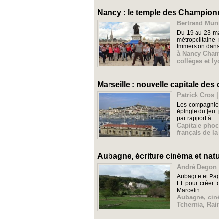
Nancy : le temple des Champion
Bertrand Muni
Du 19 au 23 ma
métropolitaine
Immersion dans 
à Nancy Cham
collèges et ly
Marseille : nouvelle capitale des
Patrick Cros |
Les compagnies 
épingle du jeu.
par rapport à...
Capitale pho
français de la
Aubagne, écriture cinéma et nat
André Degon |
Aubagne et Pagno
Et pour créer d
Marcelin....
Aubagne
,
cin
Tchernia
,
Rai