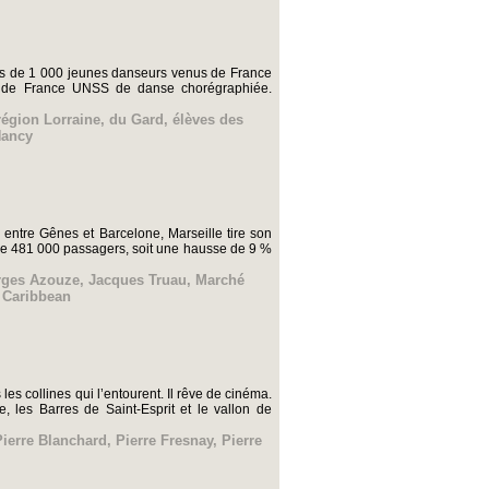
lus de 1 000 jeunes danseurs venus de France
nat de France UNSS de danse chorégraphiée.
région Lorraine
,
du Gard
,
élèves des
Nancy
 entre Gênes et Barcelone, Marseille tire son
l de 481 000 passagers, soit une hausse de 9 %
rges Azouze
,
Jacques Truau
,
Marché
 Caribbean
les collines qui l’entourent. Il rêve de cinéma.
, les Barres de Saint-Esprit et le vallon de
Pierre Blanchard
,
Pierre Fresnay
,
Pierre