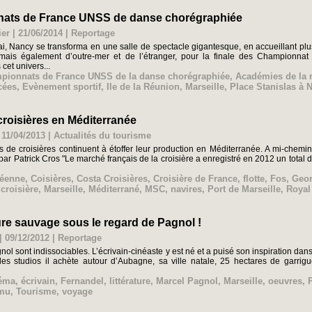
nats de France UNSS de danse chorégraphiée
er | 21/06/2014
|
Reportage
i, Nancy se transforma en une salle de spectacle gigantesque, en accueillant p
 mais également d’outre-mer et de l’étranger, pour la finale des Champion
cet univers...
pionnats de France UNSS de la danse chorégraphiée
,
Académies de la 
cées
,
Evènement sportif
,
Ile de la Réunion
,
Marseille
,
Place Stanislas à 
 croisières en Méditerranée
 11/04/2013
|
Actualités du tourisme
de croisières continuent à étoffer leur production en Méditerranée. A mi-chemin
 par Patrick Cros "Le marché français de la croisière a enregistré en 2012 un tota
céenne
,
Coisières
,
Costa Croisières
,
Croisière de France
,
flotte
,
Fos
,
Geo
 croisière
,
Marseille
,
Méditerrané
,
MSC
,
navires
,
Port de Marseille
,
Royal
ure sauvage sous le regard de Pagnol !
 09/12/2012
|
Reportage
l sont indissociables. L’écrivain-cinéaste y est né et a puisé son inspiration dans 
es studios il achète autour d’Aubagne, sa ville natale, 25 hectares de garrigue
éma
,
écrivain
,
Fernandel
,
littérature
,
Marcel Pagnol
,
Marseille
,
oeuvres
,
mu
,
Tourisme
,
voyage