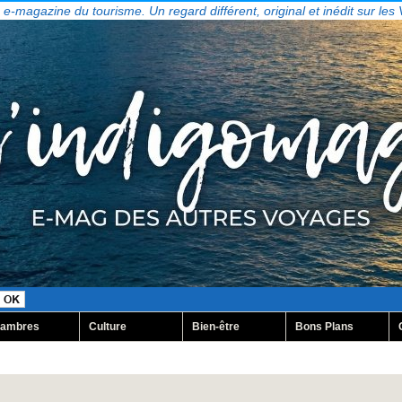
, e-magazine du tourisme. Un regard différent, original et inédit sur les
ambres
Culture
Bien-être
Bons Plans