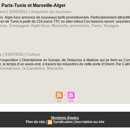
 Paris-Tunis et Marseille-Alger
ard | 11/05/2012
|
Actualités du tourisme
is Aigle Azur annonce de nouveaux tarifs promotionnels. Particulièrement attractifs
ion de Tunis à partir de 216 euros TTC en aller-retour.Ces liaisons seront assurées 
vion
,
Compagnie Aigle-Azur
,
Marseille
,
promotion
,
Tunis
,
Voyages
y | 24/07/2011
|
Culture
 l’exposition L’Orientalisme en Europe, de Delacroix à Matisse qui se tient au Cent
n, le temps d’un week-end, à travers les méandres de cette porte d’Orient. Par Cather
Orientalisme
,
la Canebière
,
Marseille
Mentions légales
Plan du site
|
Syndication
|
Inscription au site