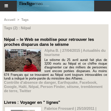
Accueil
>
Tags
Tags (2) : Népal
Népal – le Web se mobilise pour retrouver les
proches disparus dans le séisme
Alpha B. | 27/04/2015
|
Actualités du
tourisme
Le séisme du 25 avril aurait fait plus de
3200 morts au Népal et ce chiffre risque
d'augmenter car des milliers de personnes
sont encore portées disparues. Au moins
674 Français qui se trouvaient au Népal sont toujours introuvables ce
lundi a indiqué le porte-parole du ministère des Affaires...
Contrôle d'absence de danger
,
Earthquake
,
Facebook
,
Google
,
Haïti
,
Népal
,
Person Finder
,
séisme
,
tremblement
de terre
,
Twitter
Livres : Voyager en " lignes"
Fabrice Frossard | 25/10/2011
|