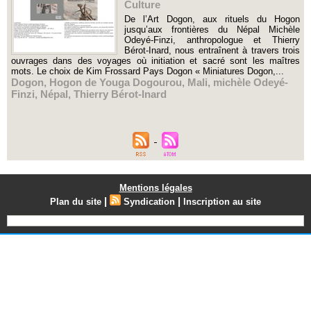
Culture
De l’Art Dogon, aux rituels du Hogon
jusqu’aux frontières du Népal Michèle
Odeyé-Finzi, anthropologue et Thierry
Bérot-Inard, nous entraînent à travers trois
ouvrages dans des voyages où initiation et sacré sont les maîtres
mots. Le choix de Kim Frossard Pays Dogon « Miniatures Dogon,...
Dogon
,
Hogon de Youga Dogourou
,
Mali
,
michèle Odeyé-
Finzi
,
Népal
,
Thierry Bérot-Inard
Mentions légales
|
|
Plan du site
Syndication
Inscription au site