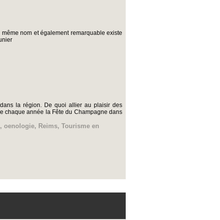
t du même nom et également remarquable existe
unier
ans la région. De quoi allier au plaisir des
omme chaque année la Fête du Champagne dans
,
oenologie
,
Reims
,
Tourisme en