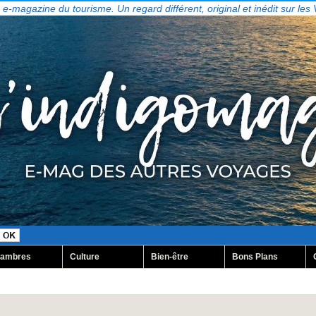
, e-magazine du tourisme. Un regard différent, original et inédit sur les
ambres
Culture
Bien-être
Bons Plans