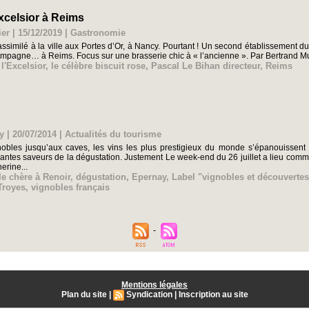
xcelsior à Reims
er | 15/12/2019
|
Gastronomie
 assimilé à la ville aux Portes d’Or, à Nancy. Pourtant ! Un second établissemen
mpagne… à Reims. Focus sur une brasserie chic à « l’ancienne ». Par Bertrand M
,
l'Excelsior
,
le célèbre biscuit rose
,
Pascal Le Bihan directeur
,
Reims
y | 20/07/2014
|
Actualités du tourisme
obles jusqu’aux caves, les vins les plus prestigieux du monde s’épanouissent d
vantes saveurs de la dégustation. Justement Le week-end du 26 juillet a lieu c
erine...
le chère à Renoir
,
dégustation
,
Epernay
,
Label "vignobles et découvertes
Troyes
,
vignobles français
Mentions légales
Plan du site
|
Syndication
|
Inscription au site