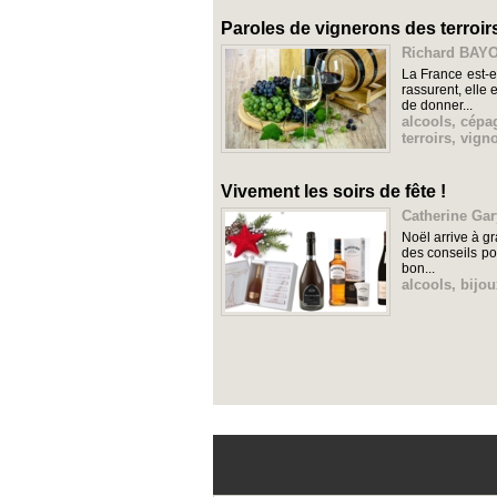
Paroles de vignerons des terroir
Richard BAYO
La France est-e
rassurent, elle
de donner...
alcools
,
cépa
terroirs
,
vigno
Vivement les soirs de fête !
Catherine Gar
Noël arrive à g
des conseils po
bon...
alcools
,
bijou