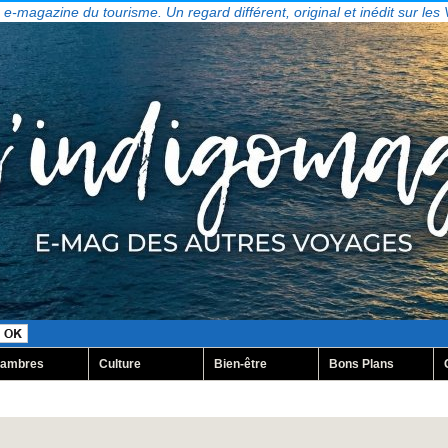
, e-magazine du tourisme. Un regard différent, original et inédit sur les
ambres
Culture
Bien-être
Bons Plans