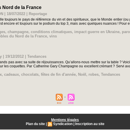
s Nord de la France
N | 18/07/2022
|
Reportage
lle toujours le pays de référence du vin et des spiritueux, que le Monde entier (ou
 est encore et toujours sur le podium du top 3, mais avec quelques nuances ! Pour
ges
,
champagne
,
conditions climatiques
,
impact guerre en Ukraine
,
paro
bles du Nord de la France
,
vins
y | 19/12/2012
|
Tendances
rands pas avec sa suite de réjouissances. Qu’allons-nous mettre sur la table ? Vo
ur les coquettes. Par Catherine Gary Champagne ou excellent crémant ? Servi avan
x
,
cadeaux
,
chocolats
,
fêtes de fin d'année
,
Noël
,
robes
,
Tendances
Mentions légales
Plan du site
|
Syndication
|
Inscription au site