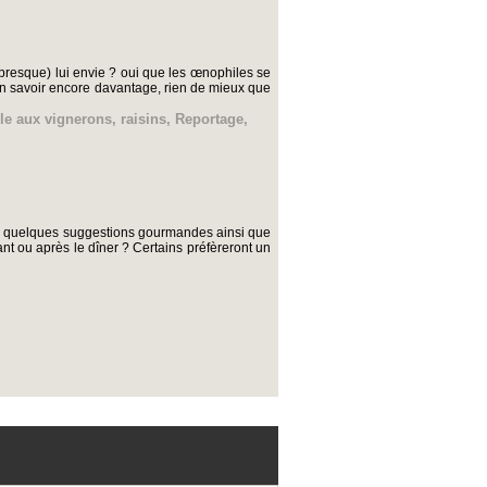
 presque) lui envie ? oui que les œnophiles se
 en savoir encore davantage, rien de mieux que
le aux vignerons
,
raisins
,
Reportage
,
ici quelques suggestions gourmandes ainsi que
t ou après le dîner ? Certains préfèreront un