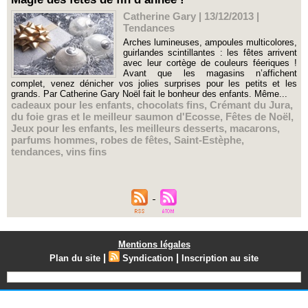
Catherine Gary | 13/12/2013
|
Tendances
Arches lumineuses, ampoules multicolores,
guirlandes scintillantes : les fêtes arrivent
avec leur cortège de couleurs féeriques !
Avant que les magasins n’affichent
complet, venez dénicher vos jolies surprises pour les petits et les
grands. Par Catherine Gary Noël fait le bonheur des enfants. Même...
cadeaux pour les enfants
,
chocolats fins
,
Crémant du Jura
,
du foie gras et le meilleur saumon d'Ecosse
,
Fêtes de Noël
,
Jeux pour les enfants
,
les meilleurs desserts
,
macarons
,
parfums hommes
,
robes de fêtes
,
Saint-Estèphe
,
tendances
,
vins fins
Mentions légales
|
|
Plan du site
Syndication
Inscription au site