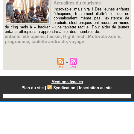
Actualités du tourisme
Incroyable, mais vrai ! Des jeunes enfants
éthiopiens, totalement illettrés et qui ne
connaissaient même pas l’existence de
produits électroniques ont réussi en moins
de cinq mois à « hacker » une tablette tactile. Pour aider de jeunes
enfants éthiopiens à apprendre à lire, des membres de...
enfants
,
ethiopiens
,
hacker
,
Hight Tech
,
Motorola Xoom
,
programme
,
tablette androïde
,
voyage
Mentions légales
|
|
Plan du site
Syndication
Inscription au site