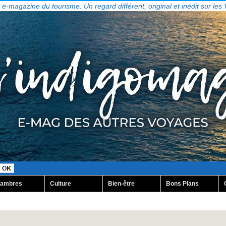
, e-magazine du tourisme. Un regard différent, original et inédit sur les
ambres
Culture
Bien-être
Bons Plans