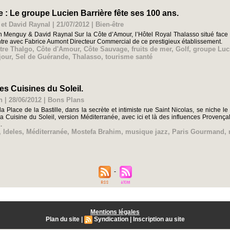
 : Le groupe Lucien Barrière fête ses 100 ans.
t David Raynal | 21/07/2012
|
Bien-être
Menguy & David Raynal Sur la Côte d’Amour, l’Hôtel Royal Thalasso situé face à
tre avec Fabrice Aumont Directeur Commercial de ce prestigieux établissement.
tre Thalgo
,
Côte d'Amour
,
Côte Sauvage
,
fruits de mer
,
Golf
,
groupe Luci
jour
,
Sel de Guérande
,
Thalasso
,
tourisme santé
s Cuisines du Soleil.
 | 28/06/2012
|
Bons Plans
a Place de la Bastille, dans la secrète et intimiste rue Saint Nicolas, se niche 
a Cuisine du Soleil, version Méditerranée, avec ici et là des influences Provença
.
,
Ideles
,
Méditerranée
,
Mostefa Brahim
,
musique jazz
,
Paris Gourmand
,
Mentions légales
Plan du site
|
Syndication
|
Inscription au site