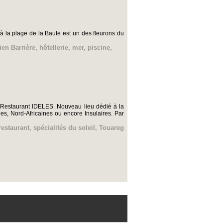
 la plage de la Baule est un des fleurons du
en Barrière
,
hôtellerie
,
mer
,
piscine
,
le Restaurant IDELES. Nouveau lieu dédié à la
les, Nord-Africaines ou encore Insulaires. Par
restaurant
,
spécialités du soleil
,
Touareg