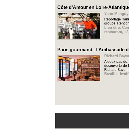
Côte d'Amour en Loire-Atlantique
Yann Menguy e
Reportage Yann 
groupe. Rencon
bien-être
,
Cen
restaurant
,
sé
Paris gourmand : l’Ambassade de
Richard Bayon
A deux pas de l
découverte de l
Richard Bayon..
Bastille
,
festif