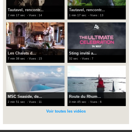
Tautavel, rencontr...
Tautavel, rencontr...
2 min 17 sec
- Vues : 14
1 min 17 sec
- Vues : 13
Les Chalets d...
Sting invité a...
7 min 38 sec
- Vues : 15
32 sec
- Vues : 7
MSC Seaside, de...
Route du Rhum...
2 min 51 sec
- Vues : 11
3 min 45 sec
- Vues : 6
Voir toutes les vidéos