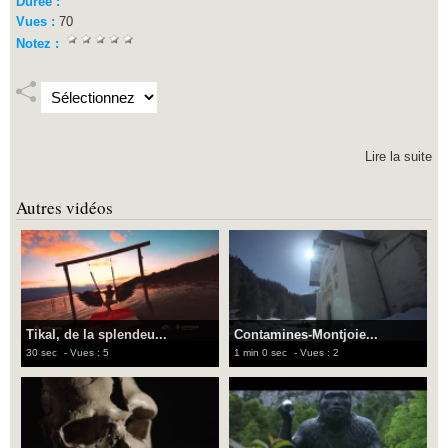
Durée :
Vues :
70
Notez :
Lire la suite
Autres vidéos
Tikal, de la splendeu...
Contamines-Montjoie...
30 sec
- Vues : 5
1 min 0 sec
- Vues : 2