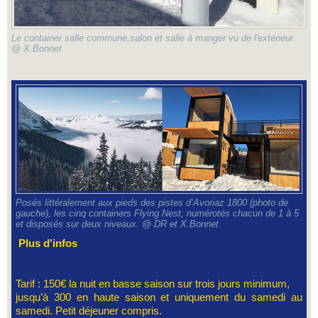
Le container salle commune,salon et salle à manger vu de l'extérieur.
@ X.Bonnet
Posés littéralement aux pieds des pistes d’Avoriaz 1800 (photo de
gauche), les cinq containers Flying Nest, numérotés chacun de 1 à 5
et disposés sur deux niveaux. @ DR et X.Bonnet
Plus d'infos
Tarif : 150€ la nuit en basse saison sur trois jours minimum,
jusqu’à 300 en haute saison et uniquement du samedi au
samedi. Petit déjeuner compris.