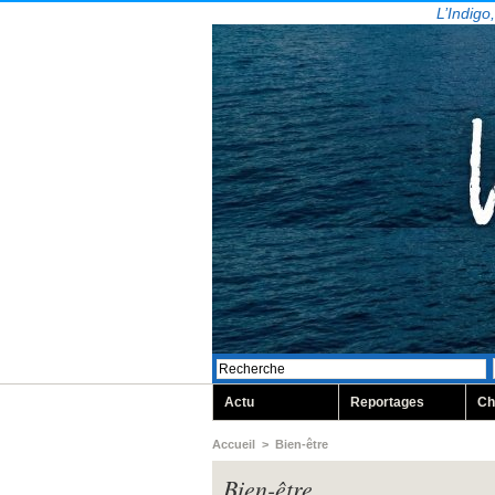
L’Indigo
Actu
Reportages
Ch
Accueil
>
Bien-être
Bien-être