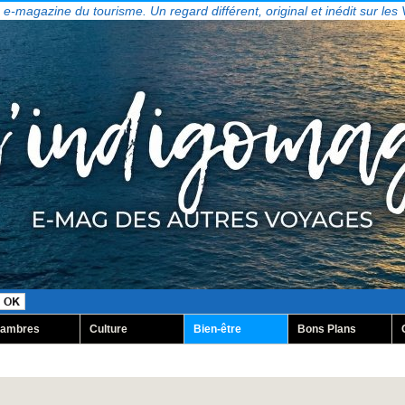
, e-magazine du tourisme. Un regard différent, original et inédit sur les
ambres
Culture
Bien-être
Bons Plans