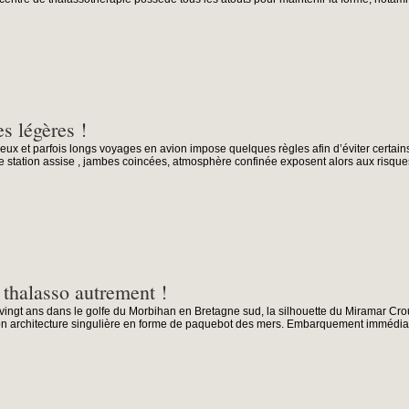
s légères !
eux et parfois longs voyages en avion impose quelques règles afin d’éviter certai
station assise , jambes coincées, atmosphère confinée exposent alors aux risques 
 thalasso autrement !
s vingt ans dans le golfe du Morbihan en Bretagne sud, la silhouette du Miramar C
son architecture singulière en forme de paquebot des mers. Embarquement immédiat