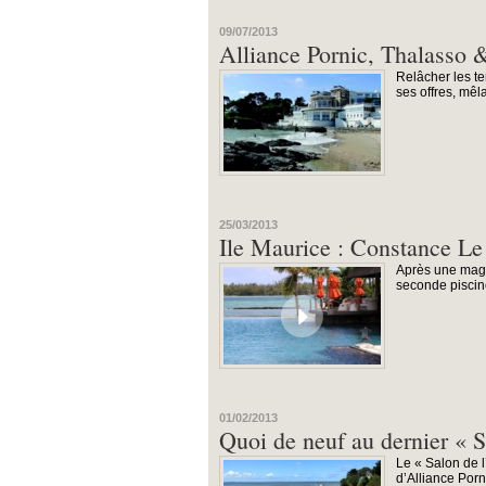
09/07/2013
Alliance Pornic, Thalasso 
Relâcher les te
ses offres, mêl
25/03/2013
Ile Maurice : Constance Le 
Après une magn
seconde piscine
01/02/2013
Quoi de neuf au dernier « S
Le « Salon de l
d’Alliance Porn