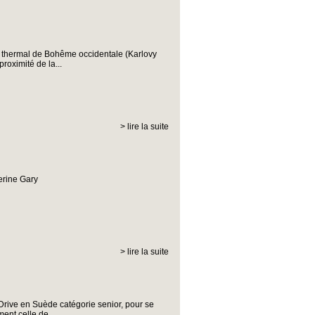
!
e thermal de Bohême occidentale (Karlovy
roximité de la...
> lire la suite
herine Gary
> lire la suite
Drive en Suède catégorie senior, pour se
ent celle de...