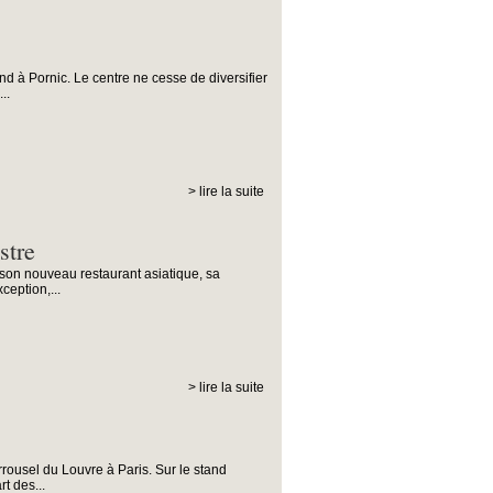
end à Pornic. Le centre ne cesse de diversifier
..
> lire la suite
stre
son nouveau restaurant asiatique, sa
ception,...
> lire la suite
rrousel du Louvre à Paris. Sur le stand
t des...