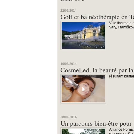
22/08/2014
Golf et balnéothérapie en T
Ville thermale
Vary, Františko
16/06/2014
CosmeLed, la beauté par la
résultant bluff
28/01/2014
Un parcours bien-être pour
Alliance Porni
ressourcer. Ce 