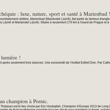
chéquie : luxe, nature, sport et santé à Marienbad 
 mondialement célèbre, Marienbad (Mariánské Lázně), fait partie du fameux triangl
vy Lázně et Mariánské Lázně). Située à seulement 170 km à l'ouest de Prague et à p
 lumière !
ant après seulement trois séances. Une exclusivité de l’Institut EstheClinic. Par Cat
 un champion à Pornic.
c Thalasso est le lieu choisi par Eric Houballah, Champion d’Europe 2013 de Long 
centre de thalassothérapie possède tous les atouts pour maintenir la forme, notamm