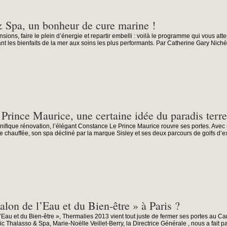
& Spa, un bonheur de cure marine !
nsions, faire le plein d’énergie et repartir embelli : voilà le programme qui vous att
ant les bienfaits de la mer aux soins les plus performants. Par Catherine Gary Niché.
Prince Maurice, une certaine idée du paradis terre
ifique rénovation, l’élégant Constance Le Prince Maurice rouvre ses portes. Avec 
 chauffée, son spa décliné par la marque Sisley et ses deux parcours de golfs d’ex
alon de l’Eau et du Bien-être » à Paris ?
’Eau et du Bien-être », Thermalies 2013 vient tout juste de fermer ses portes au Ca
ic Thalasso & Spa, Marie-Noëlle Veillet-Berry, la Directrice Générale , nous a fait par