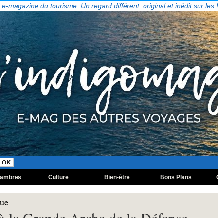
, e-magazine du tourisme. Un regard différent, original et inédit sur les
ambres
Culture
Bien-être
Bons Plans
vue
à la Grande Arche de la Défense