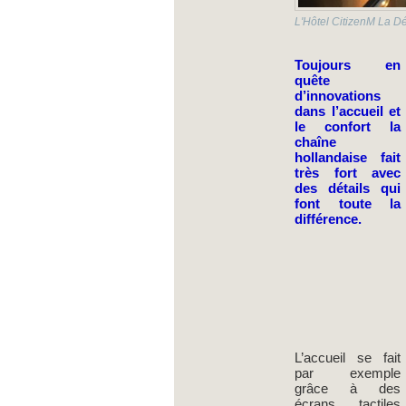
L'Hôtel CitizenM La Dé
Toujours en
quête
d’innovations
dans l’accueil et
le confort la
chaîne
hollandaise fait
très fort avec
des détails qui
font toute la
différence.
L’accueil se fait
par exemple
grâce à des
écrans tactiles