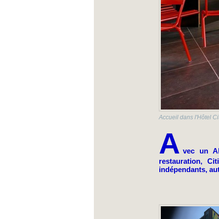
Accueil dans l'Hôtel C
A
vec un A
restauration, C
indépendants, au