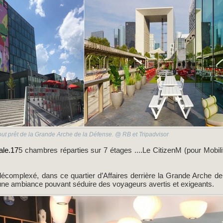
out prêt de la Grande Arche de la Défense. @ RB et Tripadvisor
ale.17
5 chambres réparties sur 7 étages ....Le CitizenM (pour Mobil
décomplexé, dans ce quartier d’Affaires derrière la Grande Arche d
ne ambiance pouvant séduire des voyageurs avertis et exigeants.