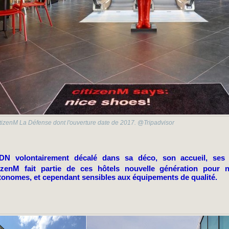
itizenM La Défense dont l'ouverture date de 2017. @Tripadvisor
DN volontairement décalé dans sa déco, son accueil, ses
itizenM fait partie de ces hôtels nouvelle génération pour
tonomes, et cependant sensibles aux équipements de qualité.