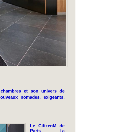
 chambres et son univers de
 nouveaux nomades, exigeants,
Le CitizenM de
Paris La