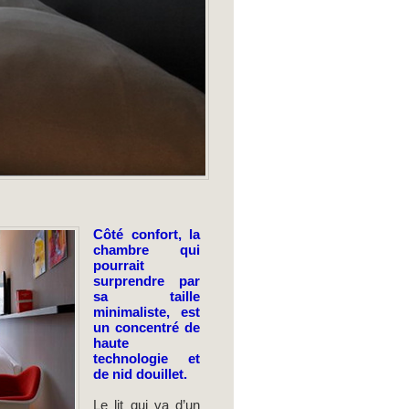
Côté confort, la
chambre qui
pourrait
surprendre par
sa taille
minimaliste, est
un concentré de
haute
technologie et
de nid douillet.
Le lit qui va d’un