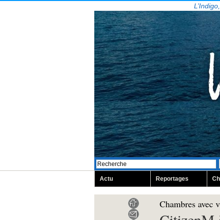
L’Indigo
Actu
Reportages
Ch
Chambres avec 
CitizenM 