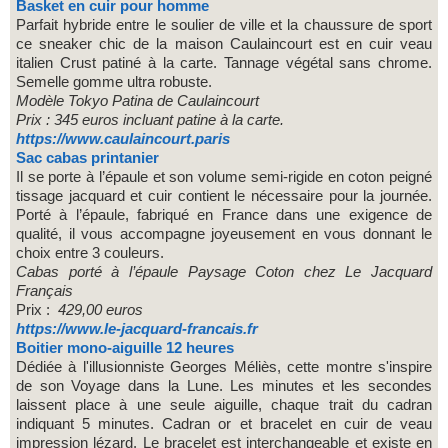
Basket en cuir pour homme
Parfait hybride entre le soulier de ville et la chaussure de sport
ce sneaker chic de la maison Caulaincourt est en cuir veau
italien Crust patiné à la carte. Tannage végétal sans chrome.
Semelle gomme ultra robuste.
Modèle
Tokyo Patina de Caulaincourt
Prix : 345 euros
incluant patine à la carte.
https://www.caulaincourt.paris
Sac cabas printanier
Il se porte à l’épaule et son volume semi-rigide en coton peigné
tissage jacquard et cuir contient le nécessaire pour la journée.
Porté à l’épaule, fabriqué en France dans une exigence de
qualité, il vous accompagne joyeusement en vous donnant le
choix entre 3 couleurs.
Cabas porté à l’épaule Paysage Coton chez Le Jacquard
Français
Prix :
429,00 euros
https://www.le-jacquard-francais.fr
Boitier mono-aiguille 12 heures
Dédiée à l'illusionniste Georges Méliès, cette montre s'inspire
de son Voyage dans la Lune. Les minutes et les secondes
laissent place à une seule aiguille, chaque trait du cadran
indiquant 5 minutes. Cadran or et bracelet en cuir de veau
impression lézard. Le bracelet est interchangeable et existe en