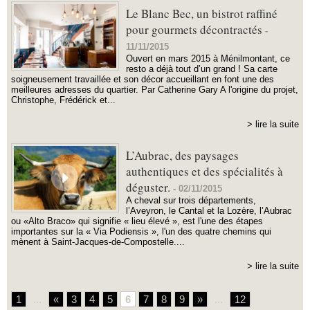
Le Blanc Bec, un bistrot raffiné
pour gourmets décontractés
-
11/11/2015
Ouvert en mars 2015 à Ménilmontant, ce
resto a déjà tout d’un grand ! Sa carte
soigneusement travaillée et son décor accueillant en font une des
meilleures adresses du quartier. Par Catherine Gary A l'origine du projet,
Christophe, Frédérick et...
> lire la suite
L’Aubrac, des paysages
authentiques et des spécialités à
déguster.
-
02/11/2015
A cheval sur trois départements,
l’Aveyron, le Cantal et la Lozère, l’Aubrac
ou «Alto Braco» qui signifie « lieu élevé », est l'une des étapes
importantes sur la « Via Podiensis », l'un des quatre chemins qui
mènent à Saint-Jacques-de-Compostelle....
> lire la suite
1
...
«
3
4
5
6
7
8
9
»
...
12