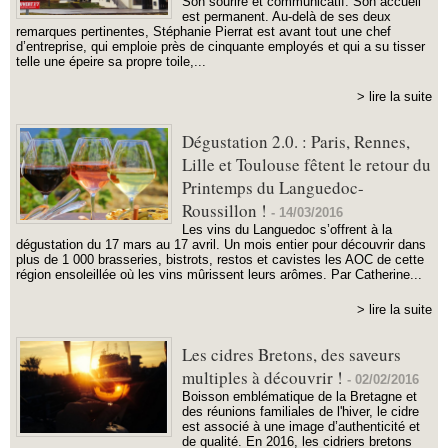
Son sourire et communicatif. Son accueil
est permanent. Au-delà de ses deux
remarques pertinentes, Stéphanie Pierrat est avant tout une chef
d’entreprise, qui emploie près de cinquante employés et qui a su tisser
telle une épeire sa propre toile,...
> lire la suite
Dégustation 2.0. : Paris, Rennes,
Lille et Toulouse fêtent le retour du
Printemps du Languedoc-
Roussillon !
-
14/03/2016
Les vins du Languedoc s’offrent à la
dégustation du 17 mars au 17 avril. Un mois entier pour découvrir dans
plus de 1 000 brasseries, bistrots, restos et cavistes les AOC de cette
région ensoleillée où les vins mûrissent leurs arômes. Par Catherine...
> lire la suite
Les cidres Bretons, des saveurs
multiples à découvrir !
-
02/02/2016
Boisson emblématique de la Bretagne et
des réunions familiales de l'hiver, le cidre
est associé à une image d’authenticité et
de qualité. En 2016, les cidriers bretons