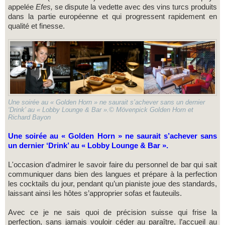
appelée
Efes,
se dispute la vedette avec des vins turcs produits
dans la partie européenne et qui progressent rapidement en
qualité et finesse.
Une soirée au « Golden Horn » ne saurait s’achever sans un dernier
‘Drink’ au « Lobby Lounge & Bar ».© Mövenpick Golden Horn et
Richard Bayon
Une soirée au « Golden Horn » ne saurait s’achever sans
un dernier ‘Drink’ au « Lobby Lounge & Bar ».
L'occasion d’admirer le savoir faire du personnel de bar qui sait
communiquer dans bien des langues et prépare à la perfection
les cocktails du jour, pendant qu’un pianiste joue des standards,
laissant ainsi les hôtes s’approprier sofas et fauteuils.
Avec ce je ne sais quoi de précision suisse qui frise la
perfection, sans jamais vouloir céder au paraître, l’accueil au