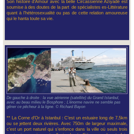
Son histoire d’Amour avec la belle Circassienne Aziyadé est
soumise à des doutes de la part de spécialistes es-Littérature
quant à l’hétérosexualité ou pas de cette relation amoureuse
qui le hanta toute sa vie.
De gauche à droite : la vue aérienne (satellite) du Grand Istanbul,
avec au beau milieu le Bosphore ; L'énorme navire ne semble pas
gêner ce pêcheur à la ligne. © Richard Bayon
** La Corne d’Or à Istanbul : C’est un estuaire long de 7,5km
ou se jettent deux rivières. Avec 750m de largeur maximale,
c’est un port naturel qui s’enfonce dans la ville où seuls trois