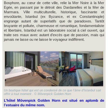
Bosphore, au cœur de cette ville, relie la Mer Noire à la Mer
Egée, en passant par le détroit des Dardanelles et la Mer de
Marmara. Ville multiculturelle, historique, fascinante et
envoûtante, Istanbul (ex Byzance, et ex Constantinople)
engrange autant de superlatifs que de paradoxes. Tantôt
bruyante et polluée, charmeuse et romantique, fondamentaliste
et libertaire, Istanbul est un laboratoire social à ciel ouvert, qui
traite ses maux avec autant d’excès que de passion, mais qui
jamais ne lasse ou ne laisse le voyageur indifférent.
Un boutique hôtel qui est un condensé de ce que l’âme d’Istanbul sait
offrir à tout moment . © Mövenpick Golden Horn
L’hôtel Mövenpick Golden Horn est situé en aplomb de
l’estuaire du même nom.