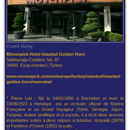
© Loïck Ducrey
Mövenpick Hotel Istanbul Golden Horn
Silahtarağa Caddesi, No. 87
34050 Eyüp,Istanbul | Turkey
www.movenpick.com/en/europe/turkey/istanbul/istanbul-
golden-horn/overview/
* Pierre Loti : Né le 14/01/1850 à Rochefort et mort le
10/06/1923 à Hendaye est un écrivain, officier de Marine
Française et un Grand Voyageur (Tahiti, Sénégal, Japon,
Turquie). Auteur prolifique et à succès, il a écrit deux œuvres
importantes suites à deux séjours à Istanbul : Aziyadé (1879)
et Fantôme d’Orient (1892) la suite.