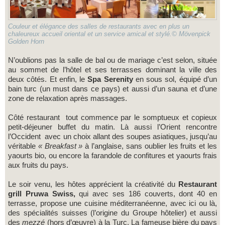
Couleur et élégance des salles de restaurants avec en plus un
chaleureux accueil oriental et un service amical et stylé.© Mövenpick
Golden Horn
N’oublions pas la salle de bal ou de mariage c’est selon, située
au sommet de l’hôtel et ses terrasses dominant la ville des
deux côtés. Et enfin, le
Spa Serenity
en sous sol, équipé d’un
bain turc (un must dans ce pays) et aussi d’un sauna et d’une
zone de relaxation après massages.
Côté restaurant tout commence par le somptueux et copieux
petit-déjeuner buffet du matin. Là aussi l’Orient rencontre
l’Occident avec un choix allant des soupes asiatiques, jusqu’au
véritable
« Breakfast »
à l’anglaise, sans oublier les fruits et les
yaourts bio, ou encore la farandole de confitures et yaourts frais
aux fruits du pays.
Le soir venu, les hôtes apprécient la créativité du
Restaurant
grill Pruwa Swiss,
qui avec ses 186 couverts, dont 40 en
terrasse, propose une cuisine méditerranéenne, avec ici ou là,
des spécialités suisses (l’origine du Groupe hôtelier) et aussi
des
mezzé
(hors d’œuvre) à la Turc. La fameuse bière du pays