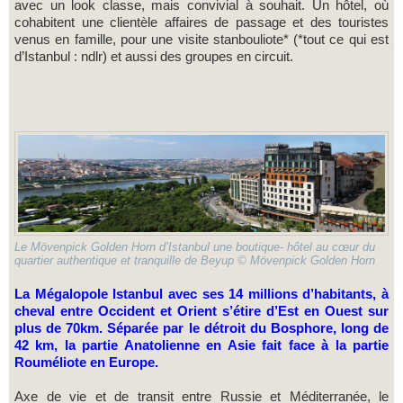
avec un look classe, mais convivial à souhait. Un hôtel, où
cohabitent une clientèle affaires de passage et des touristes
venus en famille, pour une visite stanbouliote* (*tout ce qui est
d’Istanbul : ndlr) et aussi des groupes en circuit.
Le Mövenpick Golden Horn d’Istanbul une boutique- hôtel au cœur du
quartier authentique et tranquille de Beyup © Mövenpick Golden Horn
La Mégalopole Istanbul avec ses 14 millions d’habitants, à
cheval entre Occident et Orient s’étire d’Est en Ouest sur
plus de 70km. Séparée par le détroit du Bosphore, long de
42 km, la partie Anatolienne en Asie fait face à la partie
Rouméliote en Europe.
Axe de vie et de transit entre Russie et Méditerranée, le