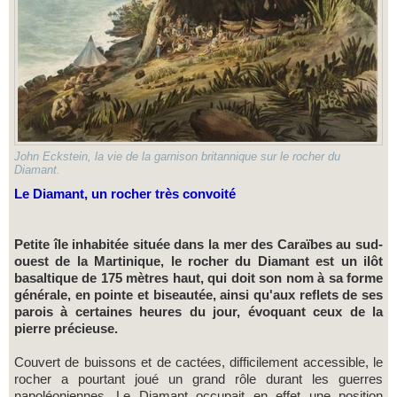
John Eckstein, la vie de la garnison britannique sur le rocher du
Diamant.
Le Diamant, un rocher très convoité
Petite île inhabitée située dans la mer des Caraïbes au sud-
ouest de la Martinique, le rocher du Diamant est un ilôt
basaltique de 175 mètres haut, qui doit son nom à sa forme
générale, en pointe et biseautée, ainsi qu'aux reflets de ses
parois à certaines heures du jour, évoquant ceux de la
pierre précieuse.
Couvert de buissons et de cactées, difficilement accessible, le
rocher a pourtant joué un grand rôle durant les guerres
napoléoniennes. Le Diamant occupait en effet une position