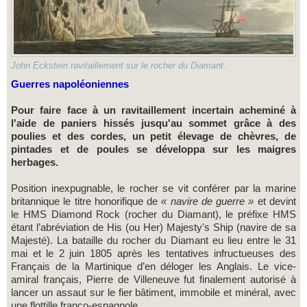
John Eckstein ravitaillement sur le rocher du Diamant.
Guerres napoléoniennes
Pour faire face à un ravitaillement incertain acheminé à
l'aide de paniers hissés jusqu'au sommet grâce à des
poulies et des cordes, un petit élevage de chèvres, de
pintades et de poules se développa sur les maigres
herbages.
Position inexpugnable, le rocher se vit conférer par la marine
britannique le titre honorifique de
« navire de guerre »
et devint
le HMS Diamond Rock (rocher du Diamant), le préfixe HMS
étant l’abréviation de His (ou Her) Majesty's Ship (navire de sa
Majesté). La bataille du rocher du Diamant eu lieu entre le 31
mai et le 2 juin 1805 après les tentatives infructueuses des
Français de la Martinique d’en déloger les Anglais. Le vice-
amiral français, Pierre de Villeneuve fut finalement autorisé à
lancer un assaut sur le fier bâtiment, immobile et minéral, avec
une flottille franco-espagnole.