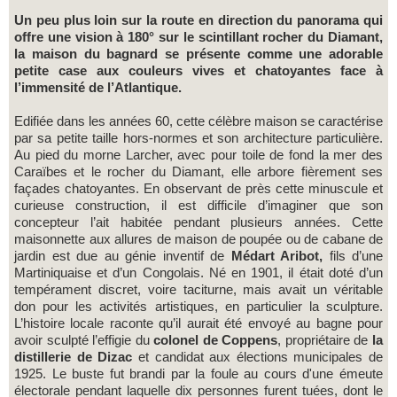
Un peu plus loin sur la route en direction du panorama qui
offre une vision à 180° sur le scintillant rocher du Diamant,
la maison du bagnard se présente comme une adorable
petite case aux couleurs vives et chatoyantes face à
l’immensité de l’Atlantique.
Edifiée dans les années 60, cette célèbre maison se caractérise
par sa petite taille hors-normes et son architecture particulière.
Au pied du morne Larcher, avec pour toile de fond la mer des
Caraïbes et le rocher du Diamant, elle arbore fièrement ses
façades chatoyantes. En observant de près cette minuscule et
curieuse construction, il est difficile d’imaginer que son
concepteur l’ait habitée pendant plusieurs années. Cette
maisonnette aux allures de maison de poupée ou de cabane de
jardin est due au génie inventif de
Médart Aribot,
fils d’une
Martiniquaise et d’un Congolais. Né en 1901, il était doté d’un
tempérament discret, voire taciturne, mais avait un véritable
don pour les activités artistiques, en particulier la sculpture.
L’histoire locale raconte qu’il aurait été envoyé au bagne pour
avoir sculpté l’effigie du
colonel de Coppens
, propriétaire de
la
distillerie de Dizac
et candidat aux élections municipales de
1925. Le buste fut brandi par la foule au cours d'une émeute
électorale pendant laquelle dix personnes furent tuées, dont le