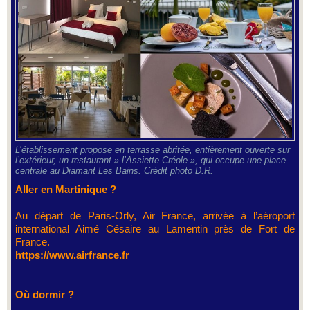
L’établissement propose en terrasse abritée, entièrement ouverte sur
l’extérieur, un restaurant » l’Assiette Créole », qui occupe une place
centrale au Diamant Les Bains. Crédit photo D.R.
Aller en Martinique ?
Au départ de Paris-Orly, Air France, arrivée à l’aéroport
international Aimé Césaire au Lamentin près de Fort de
France.
https://www.airfrance.fr
Où dormir ?