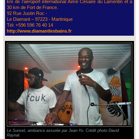
km de l’aéroport international Aimé Césaire du Lamentin et à
30 km de Fort de France.
92 Rue Justin Roc -
Le Diamant – 97223 - Martinique
Tél: +596 596 76 40 14
http://www.diamantlesbains.fr
Le Sunset, ambiance assurée par Jean-Yo. Crédit photo David
Raynal.