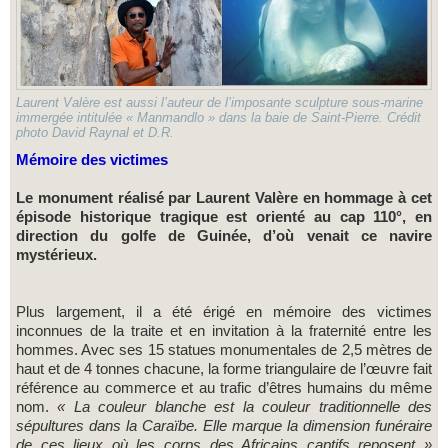
Laurent Valère est aussi l’auteur de l’imposante sculpture sous-marine
immergée intitulée « Manmandlo » dans la baie de Saint-Pierre. Crédit
photo David Raynal et D.R.
Mémoire des victimes
Le monument réalisé par Laurent Valère
en hommage à cet
épisode historique tragique est orienté au cap 110°, en
direction du golfe de Guinée, d’où venait ce navire
mystérieux.
Plus largement, il a été érigé en mémoire des victimes
inconnues de la traite et en invitation à la fraternité entre les
hommes. Avec ses 15 statues monumentales de 2,5 mètres de
haut et de 4 tonnes chacune, la forme triangulaire de l’œuvre fait
référence au commerce et au trafic d’êtres humains du même
nom.
« La couleur blanche est la couleur traditionnelle des
sépultures dans la Caraïbe. Elle marque la dimension funéraire
de ces lieux où les corps des Africains captifs reposent »