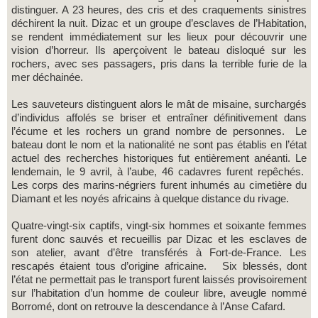
distinguer. A 23 heures, des cris et des craquements sinistres
déchirent la nuit. Dizac et un groupe d’esclaves de l’Habitation,
se rendent immédiatement sur les lieux pour découvrir une
vision d’horreur. Ils aperçoivent le bateau disloqué sur les
rochers, avec ses passagers, pris dans la terrible furie de la
mer déchainée.
Les sauveteurs distinguent alors le mât de misaine, surchargés
d’individus affolés se briser et entraîner définitivement dans
l’écume et les rochers un grand nombre de personnes. Le
bateau dont le nom et la nationalité ne sont pas établis en l’état
actuel des recherches historiques fut entièrement anéanti. Le
lendemain, le 9 avril, à l’aube, 46 cadavres furent repêchés.
Les corps des marins-négriers furent inhumés au cimetière du
Diamant et les noyés africains à quelque distance du rivage.
Quatre-vingt-six captifs, vingt-six hommes et soixante femmes
furent donc sauvés et recueillis par Dizac et les esclaves de
son atelier, avant d’être transférés à Fort-de-France. Les
rescapés étaient tous d’origine africaine. Six blessés, dont
l’état ne permettait pas le transport furent laissés provisoirement
sur l’habitation d’un homme de couleur libre, aveugle nommé
Borromé, dont on retrouve la descendance à l’Anse Cafard.