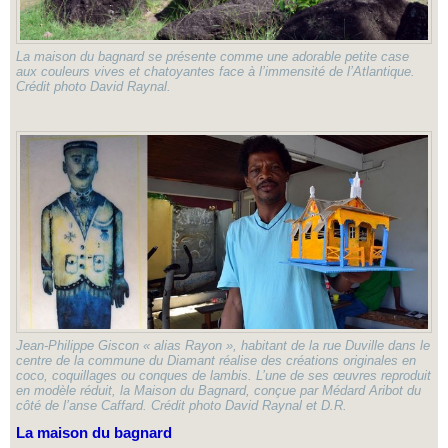
La maison du bagnard se présente comme une adorable petite case
aux couleurs vives et chatoyantes face à l’immensité de l’Atlantique.
Crédit photo David Raynal.
Jean-Philippe Giscon « alias Rayon », habitant de la rue Duville dans le
centre de la commune du Diamant réalise des créations originales en
coco, coquillages ou conques de lambis. L’une de ses œuvres reproduit
en modèle réduit, la Maison du Bagnard, conçue par Médard Aribot du
côté de l’anse Caffard. Crédit photo David Raynal et D.R.
La maison du bagnard