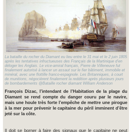
La bataille du rocher du Diamant eu lieu entre le 31 mai et le 2 juin 1805
après les tentatives infructueuses des Français de la Martinique d’en
déloger les Anglais. Le vice-amiral français, Pierre de Villeneuve fut
finalement autorisé à lancer un assaut sur le fier bâtiment, immobile et
minéral, avec une flottille franco-espagnole. Les Britanniques, à court
de munitions, négocièrent finalement la reddition après plusieurs jours
de bombardements @Bataille rocher diamant William Anderson
François Dizac, l’intendant de l’Habitation de la plage du
Diamant se rend compte du danger couru par le navire,
mais une houle très forte l’empêche de mettre une pirogue
à la mer pour prévenir le capitaine du péril imminent d’être
jeté sur la côte.
Il doit se borner à faire des signaux que le capitaine ne peut