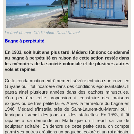
Le front de mer. Créditi photo David Raynal.
Bagne à perpétuité
En 1933, soit huit ans plus tard, Médard fût donc condamné
au bagne à perpétuité en raison de cette action restée dans
les mémoires de la société coloniale et de plusieurs autres
vols et rapines.
Cette condamnation extrêmement sévère entraina son envoi en
Guyane où il fut incarcéré dans des conditions épouvantables. Il
passa ainsi plusieurs années dans des cachots minuscules,
d’où peut-être cette propension à construire des maisons
exiguës ou de très petite taille. Après la fermeture du bagne en
1946, Médard s’installa près de Saint-Laurent-du-Maroni où il
fabriqua et vendit des jouets et des statuettes. En 1953, il fût
rapatrié à sa demande en Martinique où il reprit sa vie de
sculpteur solitaire. En dehors de cette petite case, on compte
parmi ses autres créations un paquebot coloré et un roi africain.