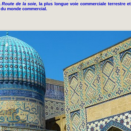
a
Route de la soie
, la plus longue voie commerciale terrestre et
 du monde commercial.