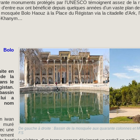
rante monuments protégés par l'UNESCO témoignent assez de la rich
’entre eux ont bénéficié depuis quelques années d'un vaste plan de r
 mosquée Bolo Haouz à la Place du Régistan via la citadelle d’Ark, 
bi-Khanym…
Bolo
uite en
 de la
dans le
istan.
assin
 lui a
 nom
.
un iwan
re muré
De gauche à droite : Bassin de la mosquée aux quarante colonnes et
vec une
F.S
rement