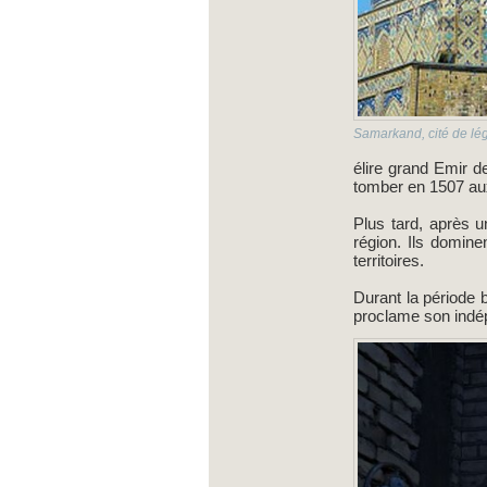
Samarkand, cité de l
élire grand Emir de
tomber en 1507 a
Plus tard, après u
région. Ils domine
territoires.
Durant la période b
proclame son indé