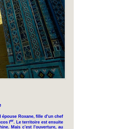
e
l épouse Roxane, fille d'un chef
er
ucos I
. Le territoire est ensuite
ne. Mais c’est l'ouverture, au