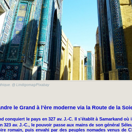
ythique. @ Lindigomag/Pixabay
ndre le Grand à l’ère moderne via la Route de la Soi
d conquiert le pays en 327 av. J.-C. Il s’établit à Samarkand où i
en 323 av. J.-C., le pouvoir passe aux mains de son général Séle
ire romain, puis envahi par des peuples nomades venus de Chi