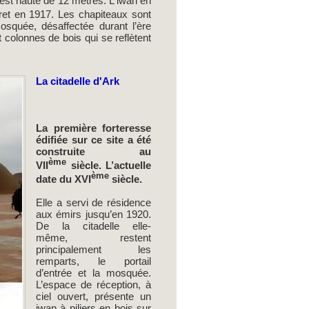
, est haute de 12 mètres. L'iwan en
ret en 1917. Les chapiteaux sont
osquée, désaffectée durant l’ère
 colonnes de bois qui se reflètent
La citadelle d'Ark
La première forteresse
édifiée sur ce site a été
construite au
ème
VII
siècle. L’actuelle
ème
date du XVI
siècle.
Elle a servi de résidence
aux émirs jusqu’en 1920.
De la citadelle elle-
même, restent
principalement les
remparts, le portail
d’entrée et la mosquée.
L’espace de réception, à
ciel ouvert, présente un
iwan à piliers en bois sur