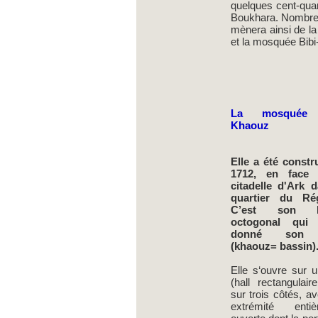
quelques cent-qua
Boukhara. Nombre d
mènera ainsi de la
et la mosquée Bi
La mosquée 
Khaouz
Elle a été constr
1712, en face
citadelle d'Ark 
quartier du Rég
C’est son b
octogonal qui
donné son
(khaouz= bassin)
Elle s‘ouvre sur 
(hall rectangulai
sur trois côtés, a
extrémité entiè