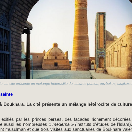
nte. La cité présente un mélange hétéroclite de cultures perses, ouzbèkes, tadjikes 
 sainte
à Boukhara. La cité présente un mélange hétéroclite de culture
 édifiés par les princes perses, des façades richement décorées
re aussi les nombreuses
« medersa » (
instituts d’études de l’Islam)
 saint musulman et que trois visites aux sanctuaires de Boukhara val