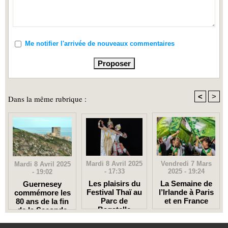
Me notifier l'arrivée de nouveaux commentaires
<
>
Dans la même rubrique :
Mardi 8 Avril 2025
Vendredi 7 Mars
Mardi 8 Avril 2025
- 17:33
2025 - 19:24
- 19:02
Les plaisirs du
La Semaine de
Guernesey
Festival Thaï au
l’Irlande à Paris
commémore les
Parc de
et en France
80 ans de la fin
Bagatelle
de la Seconde
Guerre
mondiale