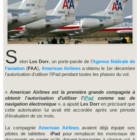
S
elon
Les Dorr
, un porte-parole de l'
Agence fédérale de
l'aviation
(
FAA
),
American Airlines
a obtenu le 1er décembre
l'autorisation d'utiliser l'iPad pendant toutes les phases du vol.
«
American Airlines est la première grande compagnie à
obtenir l'autorisation d'utiliser l'
iPad
comme sac de
navigation électronique
», a ajouté
Les Dorr
en précisant que
cette autorisation lui avait été accordée après une période
d'évaluation de six mois.
La compagnie
American Airlines
avaient déjà équipé ses
pilotes de tablettes
iPad
pour remplacer les monceaux de
documents en papier qu'ils doivent transporter à chaque vol, à