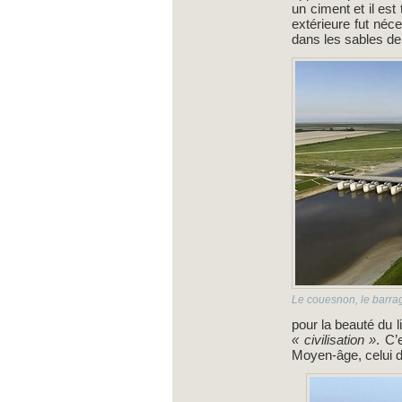
un ciment et il est
extérieure fut néc
dans les sables de
Le couesnon, le barra
pour la beauté du l
« civilisation »
. C’
Moyen-âge, celui d’