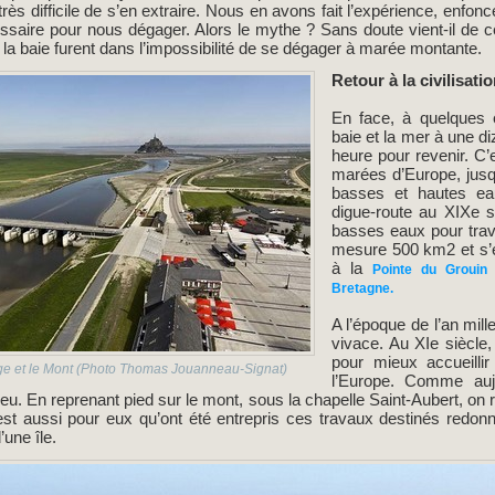
 très difficile de s’en extraire. Nous en avons fait l’expérience, enfo
essaire pour nous dégager. Alors le mythe ? Sans doute vient-il de 
 la baie furent dans l’impossibilité de se dégager à marée montante.
Retour à la civilisati
En face, à quelques e
baie et la mer à une d
heure pour revenir. C’e
marées d’Europe, jusq
basses et hautes eau
digue-route au XIXe si
basses eaux pour trave
mesure 500 km2 et s’é
à la
Pointe du Grouin
Bretagne.
A l’époque de l’an mille
vivace. Au XIe siècle,
pour mieux accueillir
ge et le Mont (Photo Thomas Jouanneau-Signat)
l’Europe. Comme auj
ieu. En reprenant pied sur le mont, sous la chapelle Saint-Aubert, on re
est aussi pour eux qu’ont été entrepris ces travaux destinés redonn
une île.