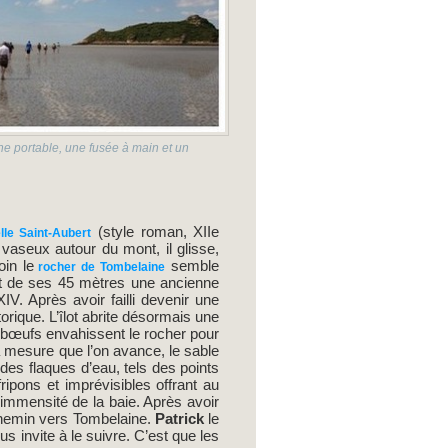
ne portable, une fusée à main et un
(style roman, XIIe
lle Saint-Aubert
aseux autour du mont, il glisse,
oin le
semble
rocher de Tombelaine
ut de ses 45 mètres une ancienne
V. Après avoir failli devenir une
orique. L’îlot abrite désormais une
-bœufs envahissent le rocher pour
 à mesure que l’on avance, le sable
 des flaques d’eau, tels des points
ripons et imprévisibles offrant au
’immensité de la baie. Après avoir
chemin vers Tombelaine.
Patrick
le
s invite à le suivre. C’est que les