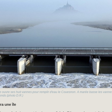
e ouvre ses huit vannes pour remplir d'eau le Couesnon. A marée basse les vannes
fonds (photo D.R.)
a une île