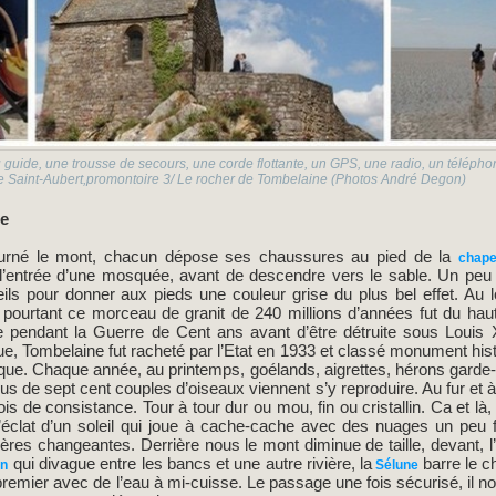
 guide, une trousse de secours, une corde flottante, un GPS, une radio, un télépho
e Saint-Aubert,promontoire 3/ Le rocher de Tombelaine (Photos André Degon)
ie
ourné le mont, chacun dépose ses chaussures au pied de la
chape
l’entrée d’une mosquée, avant de descendre vers le sable. Un peu v
teils pour donner aux pieds une couleur grise du plus bel effet. Au l
t pourtant ce morceau de granit de 240 millions d’années fut du ha
e pendant la Guerre de Cent ans avant d’être détruite sous Louis XI
ue, Tombelaine fut racheté par l’Etat en 1933 et classé monument hist
ique. Chaque année, au printemps, goélands, aigrettes, hérons garde
plus de sept cent couples d’oiseaux viennent s’y reproduire. Au fur et
is de consistance. Tour à tour dur ou mou, fin ou cristallin. Ca et là,
t l’éclat d’un soleil qui joue à cache-cache avec des nuages un peu f
res changeantes. Derrière nous le mont diminue de taille, devant, l
qui divague entre les bancs et une autre rivière, la
barre le 
n
Sélune
remier avec de l’eau à mi-cuisse. Le passage une fois sécurisé, il nou