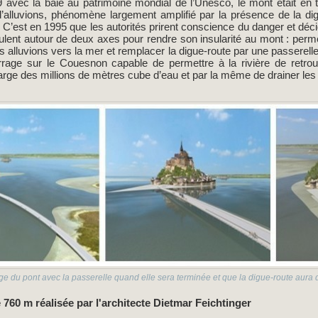
9 avec la baie au patrimoine mondial de l’Unesco, le mont était en
d’alluvions, phénomène largement amplifié par la présence de la di
 C’est en 1995 que les autorités prirent conscience du danger et dé
culent autour de deux axes pour rendre son insularité au mont : per
es alluvions vers la mer et remplacer la digue-route par une passerelle 
rrage sur le Couesnon capable de permettre à la rivière de retro
large des millions de mètres cube d’eau et par la même de drainer le
age du pont avec la passerelle quand elle sera terminée et que la digue-route aur
 760 m réalisée par l'architecte Dietmar Feichtinger