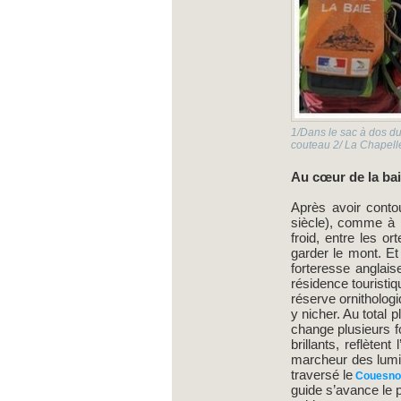
1/Dans le sac à dos du
couteau 2/ La Chapell
Au cœur de la ba
Après avoir cont
siècle), comme à 
froid, entre les or
garder le mont. E
forteresse anglais
résidence touristiq
réserve ornitholog
y nicher. Au total 
change plusieurs fo
brillants, reflèten
marcheur des lumiè
traversé le
Couesno
guide s’avance le p