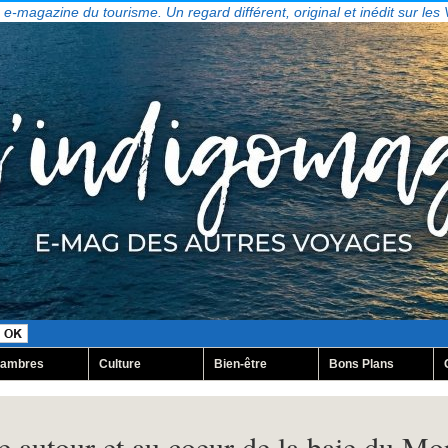
, e-magazine du tourisme. Un regard différent, original et inédit sur les
ambres
Culture
Bien-être
Bons Plans
 autour et au coeur de la baie du Mo