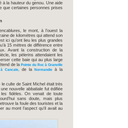
ncé à la hauteur du genou. Une aide
ce que certaines personnes prises
on
ncablures, le mont, à l’ouest la
izaine de kilomètres qui attend son
st ici qu’ont lieu les plus grandes
u’à 15 mètres de différence entre
x. Avant la construction de la
ècle, les pèlerins attendaient les
rser cette baie qui au plus large
tend de la
Pointe du Roc à Granville
de la
à la
 à Cancale,
Normandie
 le culte de Saint Michel était très
 une nouvelle abbatiale fut édifiée
 les fidèles. On venait de toute
ourd’hui sans doute, mais plus
trouve la foule des touristes et la
er au mont l’aspect qu’il avait au