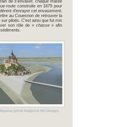
 train de s’envaser, chaque marée
gue-route construite en 1879 pour
cidèrent d’enrayer cet envasement.
mettre au Couesnon de retrouver la
sur pilotis. C’est ainsi que fut mis
uver son rôle de
« chasse »
afin
s sédiments.
a disparue (photo Imagence MG Design)