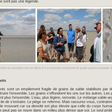
e sont pas une légende.
raîne les touristes vers le Mont 2/ Les touristes entourent le guide avant la balade 
ants
s sont un empilement fragile de grains de sable stabilisés par de
étruire l’ensemble. Les grains s’effondrent les uns sur les autres. Les p
sent plus l’ensemble. L’eau, plus légère, remonte. Le mélange sable-a
fficile de s’extraire. Le piège se referme. Mais rassurez-vous, contra
le mouvant car sa densité est plus élevée que celle du corps humai
e peut pas se noyer dans un milieu plus dense que soi. Le seul pr