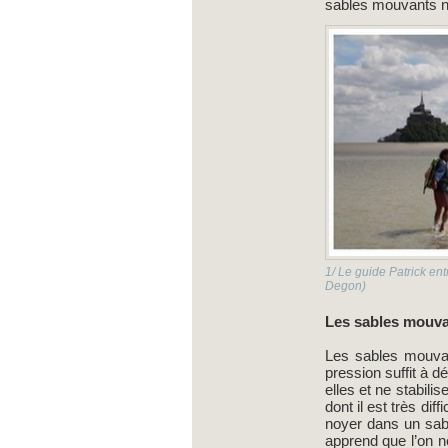
sables mouvants n
1/ Le guide Patrick ent
Degon)
Les sables mouv
Les sables mouvant
pression suffit à d
elles et ne stabili
dont il est très di
noyer dans un sab
apprend que l’on n